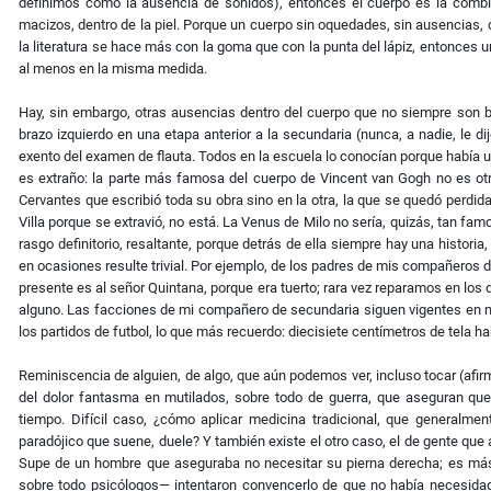
definimos como la ausencia de sonidos), entonces el cuerpo es la comb
macizos, dentro de la piel. Porque un cuerpo sin oquedades, sin ausencias, 
la literatura se hace más con la goma que con la punta del lápiz, entonces
al menos en la misma medida.
Hay, sin embargo, otras ausencias dentro del cuerpo que no siempre son 
brazo izquierdo en una etapa anterior a la secundaria (nunca, a nadie, le d
exento del examen de flauta. Todos en la escuela lo conocían porque había u
es extraño: la parte más famosa del cuerpo de Vincent van Gogh no es otra
Cervantes que escribió toda su obra sino en la otra, la que se quedó perd
Villa porque se extravió, no está. La Venus de Milo no sería, quizás, tan fa
rasgo definitorio, resaltante, porque detrás de ella siempre hay una histori
en ocasiones resulte trivial. Por ejemplo, de los padres de mis compañeros 
presente es al señor Quintana, porque era tuerto; rara vez reparamos en los
alguno. Las facciones de mi compañero de secundaria siguen vigentes en m
los partidos de futbol, lo que más recuerdo: diecisiete centímetros de tela ha
Reminiscencia de alguien, de algo, que aún podemos ver, incluso tocar (afi
del dolor fantasma en mutilados, sobre todo de guerra, que aseguran qu
tiempo. Difícil caso, ¿cómo aplicar medicina tradicional, que generalme
paradójico que suene, duele? Y también existe el otro caso, el de gente que 
Supe de un hombre que aseguraba no necesitar su pierna derecha; es más
sobre todo psicólogos— intentaron convencerlo de que no había necesidad