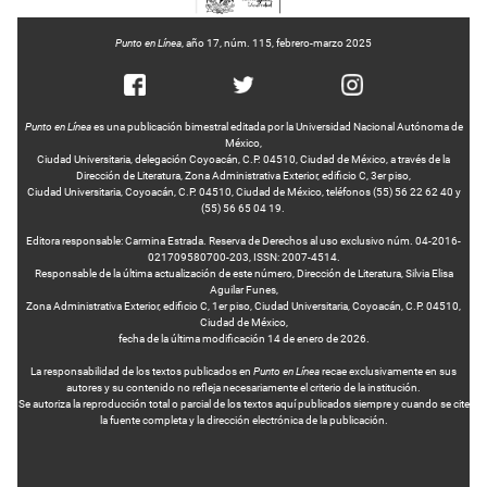
Punto en Línea
, año 17, núm. 115, febrero-marzo 2025
Punto en Línea
es una publicación bimestral editada por la Universidad Nacional Autónoma de
México,
Ciudad Universitaria, delegación Coyoacán, C.P. 04510, Ciudad de México, a través de la
Dirección de Literatura, Zona Administrativa Exterior, edificio C, 3er piso,
Ciudad Universitaria, Coyoacán, C.P. 04510, Ciudad de México, teléfonos (55) 56 22 62 40 y
(55) 56 65 04 19.
Editora responsable: Carmina Estrada. Reserva de Derechos al uso exclusivo núm. 04-2016-
021709580700-203, ISSN: 2007-4514.
Responsable de la última actualización de este número, Dirección de Literatura, Silvia Elisa
Aguilar Funes,
Zona Administrativa Exterior, edificio C, 1er piso, Ciudad Universitaria, Coyoacán, C.P. 04510,
Ciudad de México,
fecha de la última modificación 14 de enero de 2026.
La responsabilidad de los textos publicados en
Punto en Línea
recae exclusivamente en sus
autores y su contenido no refleja necesariamente el criterio de la institución.
Se autoriza la reproducción total o parcial de los textos aquí publicados siempre y cuando se cite
la fuente completa y la dirección electrónica de la publicación.