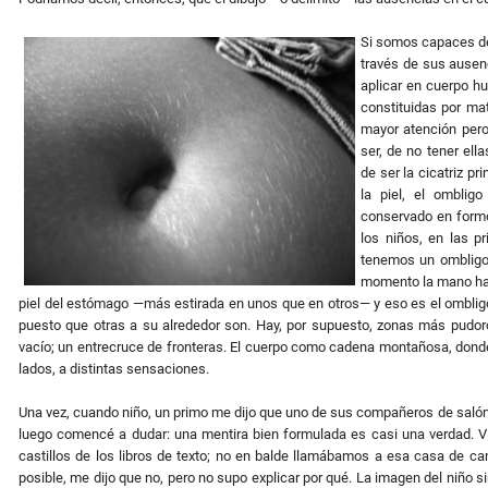
Si somos capaces de 
través de sus ausen
aplicar en cuerpo 
constituidas por ma
mayor atención pero
ser, de no tener el
de ser la cicatriz pr
la piel, el omblig
conservado en formo
los niños, en las p
tenemos un ombligo)
momento la mano haci
piel del estómago —más estirada en unos que en otros— y eso es el ombligo:
puesto que otras a su alrededor son. Hay, por supuesto, zonas más pudoro
vacío; un entrecruce de fronteras. El cuerpo como cadena montañosa, donde
lados, a distintas sensaciones.
Una vez, cuando niño, un primo me dijo que uno de sus compañeros de salón 
luego comencé a dudar: una mentira bien formulada es casi una verdad. Viv
castillos de los libros de texto; no en balde llamábamos a esa casa de ca
posible, me dijo que no, pero no supo explicar por qué. La imagen del niño si