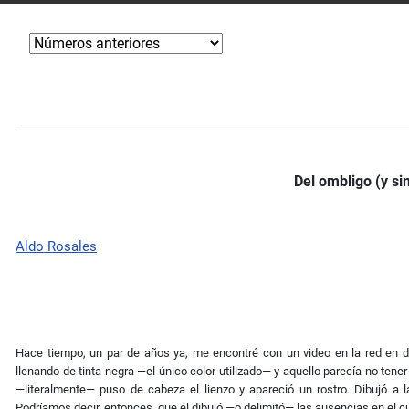
Del ombligo (y si
Aldo Rosales
Hace tiempo, un par de años ya, me encontré con un video en la red en do
llenando de tinta negra —el único color utilizado— y aquello parecía no te
—literalmente— puso de cabeza el lienzo y apareció un rostro. Dibujó a l
Podríamos decir, entonces, que él dibujó —o delimitó— las ausencias en el c