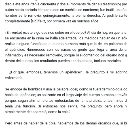
diecisiete años (tenía cincuenta y dos al momento de dar su testimonio) pa
autos hasta cortarla él mismo con un cuchillo de carnicero; fue inútil: un a
hombre se le removió, quirúrgicamente, la pierna derecha. Al pedirle su t
completamente [sic] feliz, por primera vez en muchos años.
¿En verdad existe algo que nos sobre en el cuerpo? Al día de hoy, en que la c
se encuentra en la cima se halla adelantada, los médicos hablan de un só
realiza ninguna función en el cuerpo humano más que la de, en palabras de
el apéndice. Numerosos son los casos de gente que llega al área de u
inflamado y es necesario removerlo, porque si el contenido del órgano
non g
dentro del cuerpo, los resultados pueden ser dolorosos, incluso mortales.
— ¿Por qué, entonces, tenemos un apéndice? —le pregunto a mi sobrino
enfermería.
Se encoge de hombros y usa la palabra joder, como si fuera terminología 
habla del apéndice; un polizonte en el largo viaje del cuerpo humano a través
porque, según afirman ciertos entusiastas de la naturaleza, antes, miles d
tenía una función. Si entonces nos servía, me pregunto, pero ahora 
simplemente desapareció, como la cola?
Pero antes de hablar de la cola, hablemos de los demás órganos que, si b