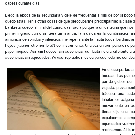
cabeza durante días.
Llegó la época de la secundaria y dejé de frecuentar a mis de por sí poco
quedó atrás. Tenía otras cosas de que preocuparme preocuparme: la clase d
La libreta quedó, al final del curso, casi vacía porque la única teoría que no
primer ingreso como si fuera un mantra: la música es la combinación ar
armónica de sonidos y silencios, me repetía ante la flauta todos los días, an
hoyos (¿tienen otro nombre?) del instrumento. Una vez un compañero no pudo
papel mojado. Así, sin huecos, sin ausencias, su flauta no era diferente a un
ausencias, sin oquedades. Yo casi repruebo música porque todo me sonaba igu
En el cuerpo, las 
huecas. Los pulmon
par de globos con 
viajado, previament
tráquea: una cade
inhalamos oxigena 
nuevamente en oxí
tierra, dijo una 
expulsamos, siempr
oquedades vuelve
moriríamos. Si la 