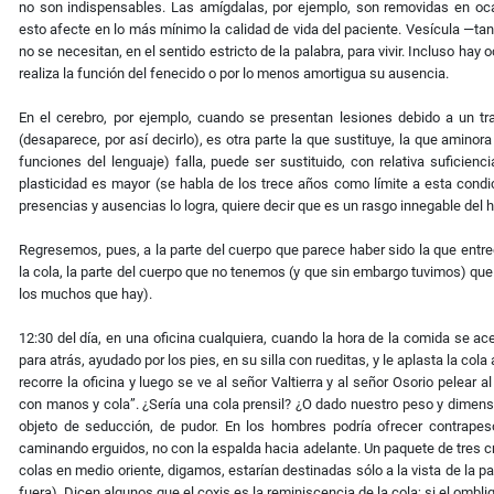
no son indispensables. Las amígdalas, por ejemplo, son removidas en oc
esto afecte en lo más mínimo la calidad de vida del paciente. Vesícula —ta
no se necesitan, en el sentido estricto de la palabra, para vivir. Incluso hay
realiza la función del fenecido o por lo menos amortigua su ausencia.
En el cerebro, por ejemplo, cuando se presentan lesiones debido a un tr
(desaparece, por así decirlo), es otra parte la que sustituye, la que aminora
funciones del lenguaje) falla, puede ser sustituido, con relativa suficie
plasticidad es mayor (se habla de los trece años como límite a esta condic
presencias y ausencias lo logra, quiere decir que es un rasgo innegable del
Regresemos, pues, a la parte del cuerpo que parece haber sido la que entr
la cola, la parte del cuerpo que no tenemos (y que sin embargo tuvimos) que
los muchos que hay).
12:30 del día, en una oficina cualquiera, cuando la hora de la comida se ace
para atrás, ayudado por los pies, en su silla con rueditas, y le aplasta la co
recorre la oficina y luego se ve al señor Valtierra y al señor Osorio pelear 
con manos y cola”. ¿Sería una cola prensil? ¿O dado nuestro peso y dimens
objeto de seducción, de pudor. En los hombres podría ofrecer contrapes
caminando erguidos, no con la espalda hacia adelante. Un paquete de tres crem
colas en medio oriente, digamos, estarían destinadas sólo a la vista de la pa
fuera). Dicen algunos que el coxis es la reminiscencia de la cola; si el ombligo