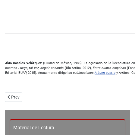
Aldo Rosales Velázquez
(Ciudad de México, 1986). Es egresado de la licenciatura e
cuentos
Luego, tal vez, seguir andando
(Río Arriba, 2012),
Entre cuatro esquinas
(Fond
Editorial BUAP, 2015). Actualmente dirige las
publicaciones
A buen puerto
y
Arribos
. C
Previous article: Ensayo en prenda - Ernesto Juárez Rechy
Prev
Material de Lectura