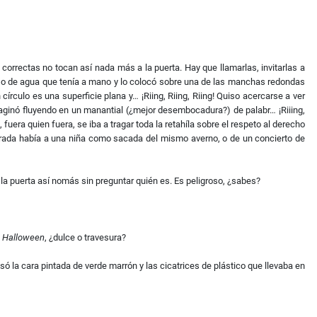
s correctas no tocan así nada más a la puerta. Hay que llamarlas, invitarlas a
l vaso de agua que tenía a mano y lo colocó sobre una de las manchas redondas
írculo es una superficie plana y… ¡Riing, Riing, Riing! Quiso acercarse a ver
 imaginó fluyendo en un manantial (¿mejor desembocadura?) de palabr… ¡Riiing,
io, fuera quien fuera, se iba a tragar toda la retahíla sobre el respeto al derecho
 entrada había a una niña como sacada del mismo averno, o de un concierto de
a puerta así nomás sin preguntar quién es. Es peligroso, ¿sabes?
s
Halloween
, ¿dulce o travesura?
só la cara pintada de verde marrón y las cicatrices de plástico que llevaba en