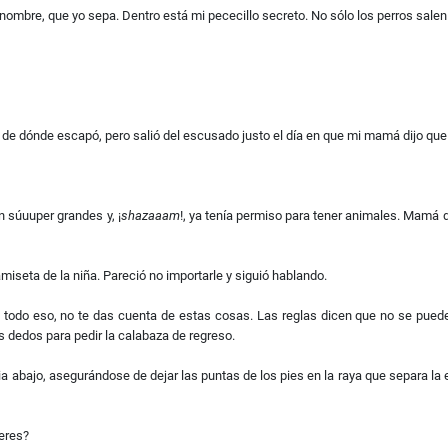
ombre, que yo sepa. Dentro está mi pececillo secreto. No sólo los perros salen
 de dónde escapó, pero salió del escusado justo el día en que mi mamá dijo que
n súuuper grandes y, ¡
shazaaam
!, ya tenía permiso para tener animales. Mamá 
amiseta de la niña. Pareció no importarle y siguió hablando.
y todo eso, no te das cuenta de estas cosas. Las reglas dicen que no se pued
 dedos para pedir la calabaza de regreso.
ia abajo, asegurándose de dejar las puntas de los pies en la raya que separa la 
 eres?