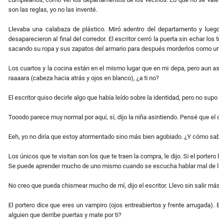
son las reglas, yo no las inventé.
Llevaba una calabaza de plástico. Miró adentro del departamento y luego
desaparecieron al final del corredor. El escritor cerró la puerta sin echar lo
sacando su ropa y sus zapatos del armario para después morderlos como una
Los cuartos y la cocina están en el mismo lugar que en mi depa, pero aun as
raaaara (cabeza hacia atrás y ojos en blanco), ¿a ti no?
El escritor quiso decirle algo que había leído sobre la identidad, pero no su
Tooodo parece muy normal por aquí, sí, dijo la niña asintiendo. Pensé que e
Eeh, yo no diría que estoy atormentado sino más bien agobiado. ¿Y cómo sa
Los únicos que te visitan son los que te traen la compra, le dijo. Si el port
Se puede aprender mucho de uno mismo cuando se escucha hablar mal de la 
No creo que pueda chismear mucho de mí, dijo el escritor. Llevo sin salir má
El portero dice que eres un vampiro (ojos entreabiertos y frente arrugada)
alguien que derribe puertas y mate por ti?