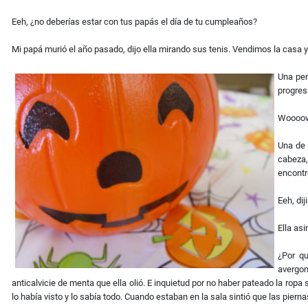
Eeh, ¿no deberías estar con tus papás el día de tu cumpleaños?
Mi papá murió el año pasado, dijo ella mirando sus tenis. Vendimos la casa y
Una per
progres
Woooow 
Una de 
cabeza,
encontr
Eeh, dij
Ella as
¿Por qu
avergon
anticalvicie de menta que ella olió. E inquietud por no haber pateado la ropa
lo había visto y lo sabía todo. Cuando estaban en la sala sintió que las pierna