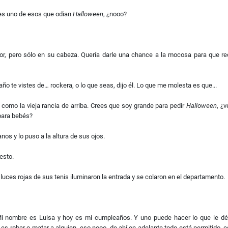
es uno de esos que odian
Halloween
, ¿nooo?
scritor, pero sólo en su cabeza. Quería darle una chance a la mocosa para que
año te vistes de… rockera, o lo que seas, dijo él. Lo que me molesta es que...
como la vieja rancia de arriba. Crees que soy grande para pedir
Halloween
, ¿
 para bebés?
nos y lo puso a la altura de sus ojos.
esto.
 luces rojas de sus tenis iluminaron la entrada y se colaron en el departamento.
i nombre es Luisa y hoy es mi cumpleaños. Y uno puede hacer lo que le dé 
s robar o matar a alguien, eso nooo, de ahí en adelante todo está permitido, 