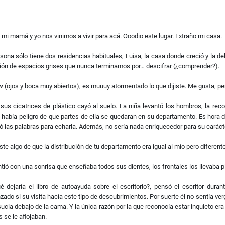
 mi mamá y yo nos vinimos a vivir para acá. Ooodio este lugar. Extraño mi casa.
sona sólo tiene dos residencias habituales, Luisa, la casa donde creció y la 
ión de espacios grises que nunca terminamos por… descifrar (¿comprender?).
(ojos y boca muy abiertos), es muuuy atormentado lo que dijiste. Me gusta, pe
sus cicatrices de plástico cayó al suelo. La niña levantó los hombros, la recog
 había peligro de que partes de ella se quedaran en su departamento. Es hora de 
ó las palabras para echarla. Además, no sería nada enriquecedor para su carác
iste algo de que la distribución de tu departamento era igual al mío pero diferente
intió con una sonrisa que enseñaba todos sus dientes, los frontales los llevaba 
é dejaría el libro de autoayuda sobre el escritorio?, pensó el escritor dura
zado si su visita hacía este tipo de descubrimientos. Por suerte él no sentía v
 sucia debajo de la cama. Y la única razón por la que reconocía estar inquieto er
s se le aflojaban.