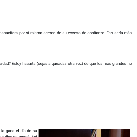
 recapacitara por sí misma acerca de su exceso de confianza. Eso sería más
verdad? Estoy haaarta (cejas arqueadas otra vez) de que los más grandes no
la gana el día de su
eso dice mi mamá. Así