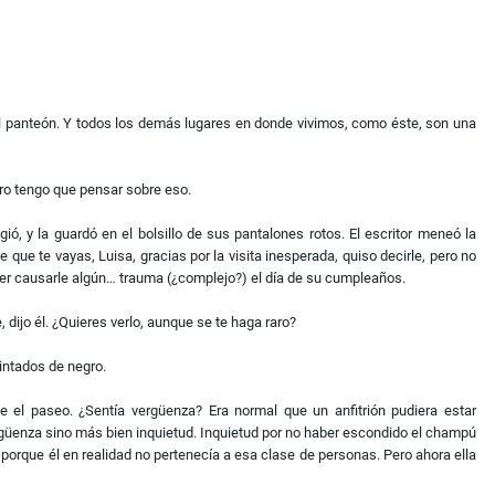
del panteón. Y todos los demás lugares en donde vivimos, como éste, son una
ro tengo que pensar sobre eso.
ió, y la guardó en el bolsillo de sus pantalones rotos. El escritor meneó la
que te vayas, Luisa, gracias por la visita inesperada, quiso decirle, pero no
ter causarle algún… trauma (¿complejo?) el día de su cumpleaños.
, dijo él. ¿Quieres verlo, aunque se te haga raro?
pintados de negro.
nte el paseo. ¿Sentía vergüenza? Era normal que un anfitrión pudiera estar
ergüenza sino más bien inquietud. Inquietud por no haber escondido el champú
a porque él en realidad no pertenecía a esa clase de personas. Pero ahora ella