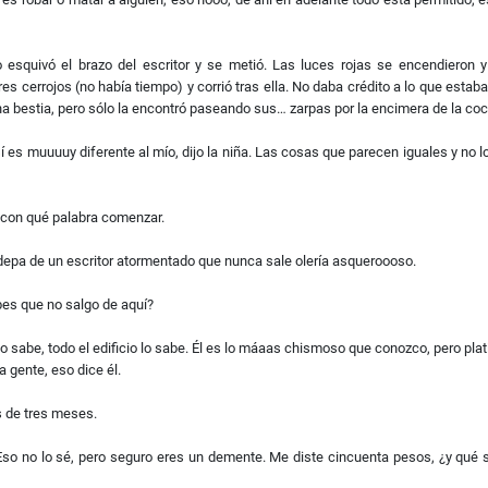
 esquivó el brazo del escritor y se metió. Las luces rojas se encendieron 
s tres cerrojos (no había tiempo) y corrió tras ella. No daba crédito a lo que est
 bestia, pero sólo la encontró paseando sus… zarpas por la encimera de la coc
í es muuuuy diferente al mío, dijo la niña. Las cosas que parecen iguales y no 
po con qué palabra comenzar.
l depa de un escritor atormentado que nunca sale olería asqueroooso.
bes que no salgo de aquí?
ero lo sabe, todo el edificio lo sabe. Él es lo máaas chismoso que conozco, pero
gente, eso dice él.
s de tres meses.
. Eso no lo sé, pero seguro eres un demente. Me diste cincuenta pesos, ¿y qué