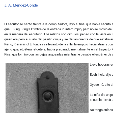
J. A. Méndez-Conde
El escritor se sentó frente a la computadora, leyó el final que había escrito
que… ¡Ring, Ring! El timbre de la entrada lo interrumpió, pero no se movió d
en la madera del escritorio. Los relatos son círculos, pensó con la vista en
quién era pero el suelo del pasillo crujía y se darían cuenta de que estaba 
Riiing, Riiiiiiiiiiiing! Entonces se levantó de la silla, la empujó hacia atrás y 
ajeno que, etcétera, etcétera, había preparado mentalmente en el trayecto. 
Kiss, que lo miró con las cejas arqueadas mientras le pasaba el escáner de a
Llevo hoooras e
Eeeh, hola, dijo
Oyeee, tú, alto 
La niña dio un p
el cuello. Tenía
No tengo dulces, 