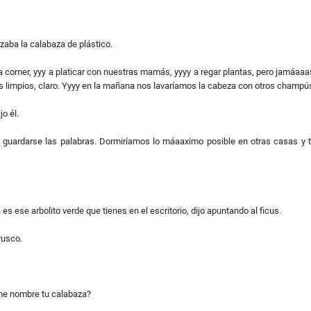
zaba la calabaza de plástico.
 a comer, yyy a platicar con nuestras mamás, yyyy a regar plantas, pero jamáaa
es limpios, claro. Yyyy en la mañana nos lavaríamos la cabeza con otros champús
o él.
ndo de guardarse las palabras. Dormiríamos lo máaaximo posible en otras casa
s ese arbolito verde que tienes en el escritorio, dijo apuntando al ficus.
rusco.
iene nombre tu calabaza?