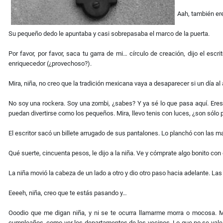
Aah, también er
Su pequeño dedo le apuntaba y casi sobrepasaba el marco de la puerta.
Por favor, por favor, saca tu garra de mi… círculo de creación, dijo el e
enriquecedor (¿provechoso?).
Mira, niña, no creo que la tradición mexicana vaya a desaparecer si un día al 
No soy una rockera. Soy una zombi, ¿sabes? Y ya sé lo que pasa aquí. Eres 
puedan divertirse como los pequeños. Mira, llevo tenis con luces, ¿son sólo
El escritor sacó un billete arrugado de sus pantalones. Lo planchó con las ma
Qué suerte, cincuenta pesos, le dijo a la niña. Ve y cómprate algo bonito con 
La niña movió la cabeza de un lado a otro y dio otro paso hacia adelante. Las
Eeeeh, niña, creo que te estás pasando y…
Ooodio que me digan niña, y ni se te ocurra llamarme morra o mocosa. M
cumpleaños, como ver los departamentos de los vecinos. Lo que no se vale e