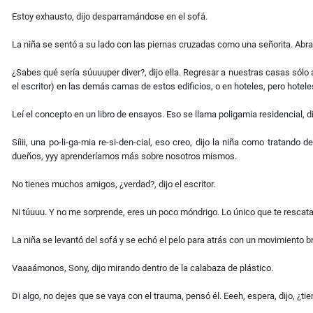
Estoy exhausto, dijo desparramándose en el sofá.
La niña se sentó a su lado con las piernas cruzadas como una señorita. Abra
¿Sabes qué sería súuuuper diver?, dijo ella. Regresar a nuestras casas sólo
el escritor) en las demás camas de estos edificios, o en hoteles, pero hotel
Leí el concepto en un libro de ensayos. Eso se llama poligamia residencial, dij
Síiii, una po-li-ga-mia re-si-den-cial, eso creo, dijo la niña como trata
dueños, yyy aprenderíamos más sobre nosotros mismos.
No tienes muchos amigos, ¿verdad?, dijo el escritor.
Ni túuuu. Y no me sorprende, eres un poco móndrigo. Lo único que te rescata e
La niña se levantó del sofá y se echó el pelo para atrás con un movimiento b
Vaaaámonos, Sony, dijo mirando dentro de la calabaza de plástico.
Di algo, no dejes que se vaya con el trauma, pensó él. Eeeh, espera, dijo, ¿t