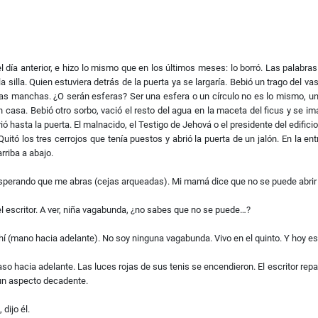
 el día anterior, e hizo lo mismo que en los últimos meses: lo borró. Las palabra
e la silla. Quien estuviera detrás de la puerta ya se largaría. Bebió un trago de
 las manchas. ¿O serán esferas? Ser una esfera o un círculo no es lo mismo, un c
en casa. Bebió otro sorbo, vació el resto del agua en la maceta del ficus y se
corrió hasta la puerta. El malnacido, el Testigo de Jehová o el presidente del edific
Quitó los tres cerrojos que tenía puestos y abrió la puerta de un jalón. En la
rriba a abajo.
sperando que me abras (cejas arqueadas). Mi mamá dice que no se puede abrir l
 el escritor. A ver, niña vagabunda, ¿no sabes que no se puede…?
ahí (mano hacia adelante). No soy ninguna vagabunda. Vivo en el quinto. Y hoy e
aso hacia adelante. Las luces rojas de sus tenis se encendieron. El escritor repa
 un aspecto decadente.
dijo él.