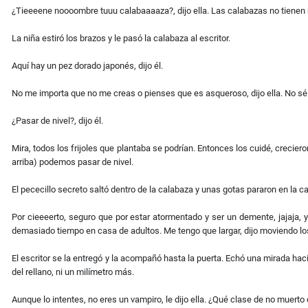
¿Tieeeene noooombre tuuu calabaaaaza?, dijo ella. Las calabazas no tienen n
La niña estiró los brazos y le pasó la calabaza al escritor.
Aquí hay un pez dorado japonés, dijo él.
No me importa que no me creas o pienses que es asqueroso, dijo ella. No sé
¿Pasar de nivel?, dijo él.
Mira, todos los frijoles que plantaba se podrían. Entonces los cuidé, creciero
arriba) podemos pasar de nivel.
El pececillo secreto saltó dentro de la calabaza y unas gotas pararon en la c
Por cieeeerto, seguro que por estar atormentado y ser un
demente, jajaja, 
demasiado tiempo en casa de adultos. Me tengo que largar, dijo moviendo los
El escritor se la entregó y la acompañó hasta la puerta. Echó una mirada hac
del rellano, ni un milímetro más.
Aunque lo intentes, no eres un vampiro, le dijo ella. ¿Qué clase de no muerto