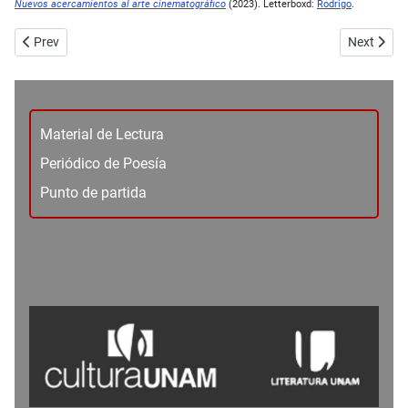
Nuevos acercamientos al arte cinematográfico
(2023). Letterboxd:
Rodrigo
.
Previous article: No. 109_Poesía - Frutos de sal (extracto) - Ángel Cu
Next artic
Prev
Next
Material de Lectura
Periódico de Poesía
Punto de partida