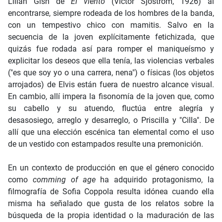
Lilian Gish de
El viento
(Victor Sjöström, 1926) al
encontrarse, siempre rodeada de los hombres de la banda,
con un tempestivo chico con mamitis. Salvo en la
secuencia de la joven explícitamente fetichizada, que
quizás fue rodada así para romper el maniqueísmo y
explicitar los deseos que ella tenía, las violencias verbales
("es que soy yo o una carrera, nena") o físicas (los objetos
arrojados) de Elvis están fuera de nuestro alcance visual.
En cambio, allí impera la fisonomía de la joven que, como
su cabello y su atuendo, fluctúa entre alegría y
desasosiego, arreglo y desarreglo, o Priscilla y "Cilla". De
allí que una elección escénica tan elemental como el uso
de un vestido con estampados resulte una premonición.
En un contexto de producción en que el género conocido
como
comming of age
ha adquirido protagonismo, la
filmografía de Sofia Coppola resulta idónea cuando ella
misma ha señalado que gusta de los relatos sobre la
búsqueda de la propia identidad o la maduración de las