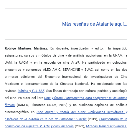
Más reseñas de Atalante aquí...
Rodrigo Martínez Martínez.
Es docente, investigador y editor. Ha impartido
asignaturas, cursos y módulos de cine y de análisis audiovisual en la UNAM, la
UAM, la UACM y en la escuela de cine Arte7. Ha participado en coloquios,
encuentros y congresos ALED, AMIC, SEPANCINE y SUAC, así como en las dos
primeras ediciones del Encuentro Internacional de Investigadores de Cine
Mexicano e Iberoamericano de la Cineteca Nacional. Ha colaborado con las
revistas
Icónica
y
F.I.L.M.E
. Sus líneas de trabajo son cultura, poética y sociología
del cine. Es autor del libro
Cine y forma. Fundamentos para conjeturar la visualidad
fílmica
(UAM-C, Filmoteca UNAM, 2019) y ha publicado capítulos de análisis
cinematográfico en
Cine digital y teoría del autor. Reflexiones semióticas y
estéticas de la autoría en la era de Emmanuel Lubezki
(2019),
Fragmentario de la
comunicación rupestre V. Arte y comunicación
(2022),
Miradas transdisciplinarias.