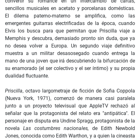
convertir su romance en un intercambio de cartas,
sencillos musicales en acetato y porcelanas domésticas.
El dilema paterno-materno se amplifica, como las
emergentes guitarras electrificadas de la época, cuando
Elvis los busca para que permitan que Priscilla viaje a
Memphis y descubra, demasiado pronto sin duda, que ya
no desea volver a Europa. Un segundo viaje definitivo
muestra a un militar desasosegado cuando entrega la
mano de una joven que irá descubriendo la bifurcación de
su enamorado (el ser colectivo y el ser íntimo) y su propia
dualidad fluctuante.
Priscilla
, octavo largometraje de ficción de Sofia Coppola
(Nueva York, 1971), comenzó de manera casi paralela
junto a un proyecto televisual que AppleTV rechazó al
señalar que la protagonista del relato era "antipática". El
personaje en disputa era Undine Spragg, protagonista de la
novela
Las costumbres nacionales,
de Edith Newbold
Jones, conocida como Edith Warthon, y a quien la cineasta