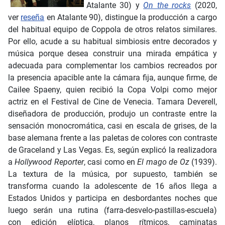
Atalante 30) y
On the rocks
(2020,
ver
reseña
en Atalante 90), distingue la producción a cargo
del habitual equipo de Coppola de otros relatos similares.
Por ello, acude a su habitual simbiosis entre decorados y
música porque desea construir una mirada empática y
adecuada para complementar los cambios recreados por
la presencia apacible ante la cámara fija, aunque firme, de
Cailee Spaeny, quien recibió la Copa Volpi como mejor
actriz en el Festival de Cine de Venecia. Tamara Deverell,
diseñadora de producción, produjo un contraste entre la
sensación monocromática, casi en escala de grises, de la
base alemana frente a las paletas de colores con contraste
de Graceland y Las Vegas. Es, según explicó la realizadora
a
Hollywood Reporter
, casi como en
El mago de Oz
(1939).
La textura de la música, por supuesto, también se
transforma cuando la adolescente de 16 años llega a
Estados Unidos y participa en desbordantes noches que
luego serán una rutina (farra-desvelo-pastillas-escuela)
con edición elíptica, planos rítmicos, caminatas