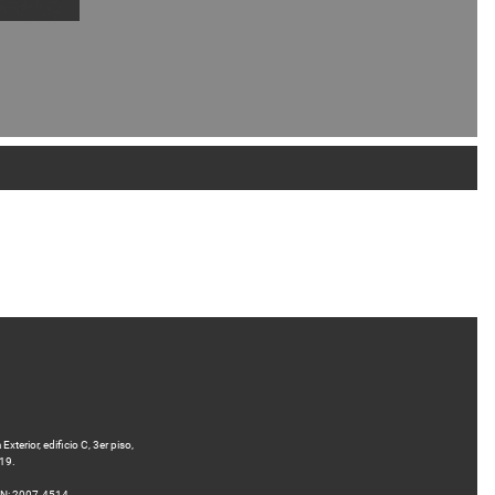
terior, edificio C, 3er piso,
 19.
SN: 2007-4514.