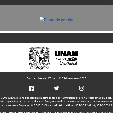
Punto en Línea
, año 17, núm. 115, febrero-marzo 2025
Punto en Línea
es una publicación bimestral editada por la Universidad Nacional Autónoma de México,
ción Coyoacán, C.P. 04510, Ciudad de México, a través de la Dirección de Literatura, Zona Administrativa Ex
dad Universitaria, Coyoacán, C.P. 04510, Ciudad de México, teléfonos (55) 56 22 62 40 y (55) 56 65 04
nsable: Carmina Estrada. Reserva de Derechos al uso exclusivo núm. 04-2016-021709580700-203, IS