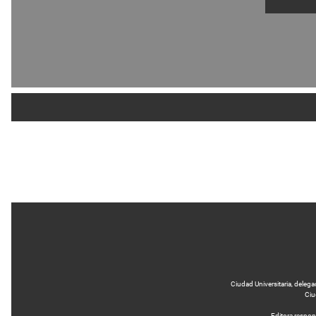
Ciudad Universitaria, delega
Ciu
Editora respo