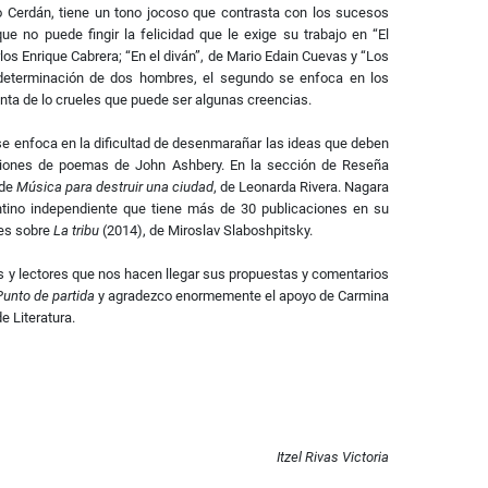
do Cerdán, tiene un tono jocoso que contrasta con los sucesos
e no puede fingir la felicidad que le exige su trabajo en “El
os Enrique Cabrera; “En el diván”, de Mario Edain Cuevas y “Los
 determinación de dos hombres, el segundo se enfoca en los
enta de lo crueles que puede ser algunas creencias.
e enfoca en la dificultad de desenmarañar las ideas que deben
ucciones de poemas de John Ashbery. En la sección de Reseña
 de
Música para destruir una ciudad
, de Leonarda Rivera. Nagara
entino independiente que tiene más de 30 publicaciones en su
nes sobre
La tribu
(2014), de Miroslav Slaboshpitsky.
s y lectores que nos hacen llegar sus propuestas y comentarios
unto de partida
y agradezco enormemente el apoyo de Carmina
e Literatura.
Itzel Rivas Victoria