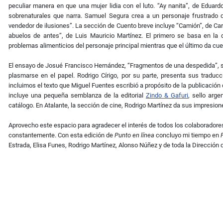
peculiar manera en que una mujer lidia con el luto. “Ay nanita”, de Eduar
sobrenaturales que narra. Samuel Segura crea a un personaje frustrado qu
vendedor de ilusiones”. La sección de Cuento breve incluye “Camión”, de Carl
abuelos de antes”, de Luis Mauricio Martínez. El primero se basa en la
problemas alimenticios del personaje principal mientras que el último da cu
El ensayo de Josué Francisco Hernández, “Fragmentos de una despedida”, s
plasmarse en el papel. Rodrigo Círigo, por su parte, presenta sus trad
incluimos el texto que Miguel Fuentes escribió a propósito de la publicación
incluye una pequeña semblanza de la editorial
Zindo & Gafuri
, sello arg
catálogo. En Atalante, la sección de cine, Rodrigo Martínez da sus impresio
Aprovecho este espacio para agradecer el interés de todos los colaboradore
constantemente. Con esta edición de
Punto en línea
concluyo mi tiempo en
P
Estrada, Elisa Funes, Rodrigo Martínez, Alonso Núñez y de toda la Dirección d