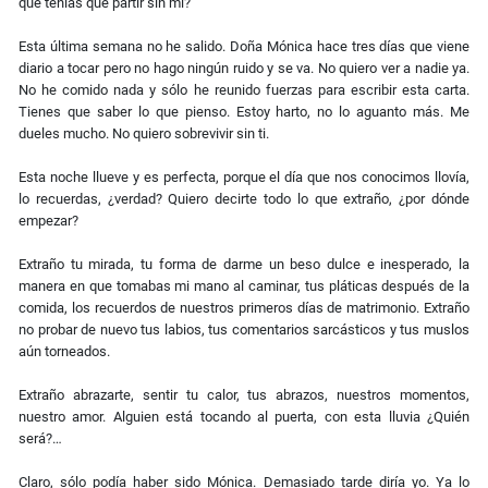
qué tenías que partir sin mí?
Esta última semana no he salido. Doña Mónica hace tres días que viene
diario a tocar pero no hago ningún ruido y se va. No quiero ver a nadie ya.
No he comido nada y sólo he reunido fuerzas para escribir esta carta.
Tienes que saber lo que pienso. Estoy harto, no lo aguanto más. Me
dueles mucho. No quiero sobrevivir sin ti.
Esta noche llueve y es perfecta, porque el día que nos conocimos llovía,
lo recuerdas, ¿verdad? Quiero decirte todo lo que extraño, ¿por dónde
empezar?
Extraño tu mirada, tu forma de darme un beso dulce e inesperado, la
manera en que tomabas mi mano al caminar, tus pláticas después de la
comida, los recuerdos de nuestros primeros días de matrimonio. Extraño
no probar de nuevo tus labios, tus comentarios sarcásticos y tus muslos
aún torneados.
Extraño abrazarte, sentir tu calor, tus abrazos, nuestros momentos,
nuestro amor. Alguien está tocando al puerta, con esta lluvia ¿Quién
será?…
Claro, sólo podía haber sido Mónica. Demasiado tarde diría yo. Ya lo