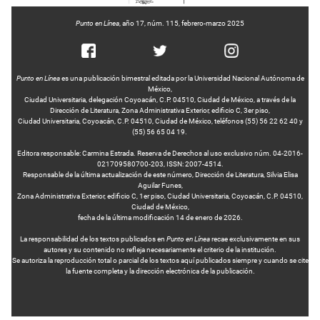
Punto en Línea
, año 17, núm. 115, febrero-marzo 2025
Punto en Línea
es una publicación bimestral editada por la Universidad Nacional Autónoma de
México,
Ciudad Universitaria, delegación Coyoacán, C.P. 04510, Ciudad de México, a través de la
Dirección de Literatura, Zona Administrativa Exterior, edificio C, 3er piso,
Ciudad Universitaria, Coyoacán, C.P. 04510, Ciudad de México, teléfonos (55) 56 22 62 40 y
(55) 56 65 04 19.
Editora responsable: Carmina Estrada. Reserva de Derechos al uso exclusivo núm. 04-2016-
021709580700-203, ISSN: 2007-4514.
Responsable de la última actualización de este número, Dirección de Literatura, Silvia Elisa
Aguilar Funes,
Zona Administrativa Exterior, edificio C, 1er piso, Ciudad Universitaria, Coyoacán, C.P. 04510,
Ciudad de México,
fecha de la última modificación 14 de enero de 2026.
La responsabilidad de los textos publicados en
Punto en Línea
recae exclusivamente en sus
autores y su contenido no refleja necesariamente el criterio de la institución.
Se autoriza la reproducción total o parcial de los textos aquí publicados siempre y cuando se cite
la fuente completa y la dirección electrónica de la publicación.