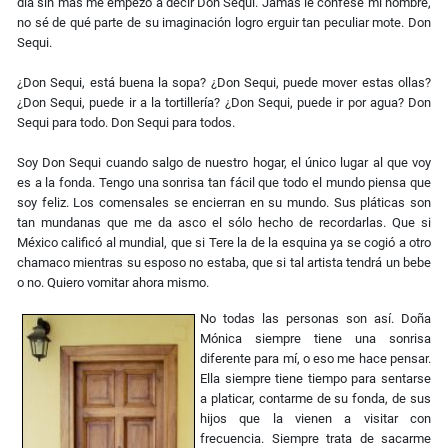
día sin más me empezó a decir Don Sequi. Jamás le confesé mi nombre,
no sé de qué parte de su imaginación logro erguir tan peculiar mote. Don
Sequi.
¿Don Sequi, está buena la sopa? ¿Don Sequi, puede mover estas ollas?
¿Don Sequi, puede ir a la tortillería? ¿Don Sequi, puede ir por agua? Don
Sequi para todo. Don Sequi para todos.
Soy Don Sequi cuando salgo de nuestro hogar, el único lugar al que voy
es a la fonda. Tengo una sonrisa tan fácil que todo el mundo piensa que
soy feliz. Los comensales se encierran en su mundo. Sus pláticas son
tan mundanas que me da asco el sólo hecho de recordarlas. Que si
México calificó al mundial, que si Tere la de la esquina ya se cogió a otro
chamaco mientras su esposo no estaba, que si tal artista tendrá un bebe
o no. Quiero vomitar ahora mismo.
No todas las personas son así. Doña
Mónica siempre tiene una sonrisa
diferente para mí, o eso me hace pensar.
Ella siempre tiene tiempo para sentarse
a platicar, contarme de su fonda, de sus
hijos que la vienen a visitar con
frecuencia. Siempre trata de sacarme