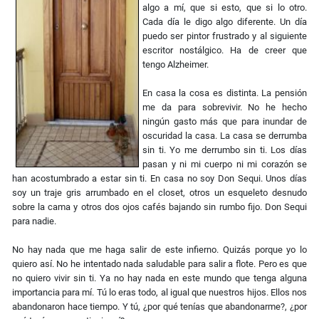
algo a mí, que si esto, que si lo otro.
Cada día le digo algo diferente. Un día
puedo ser pintor frustrado y al siguiente
escritor nostálgico. Ha de creer que
tengo Alzheimer.
En casa la cosa es distinta. La pensión
me da para sobrevivir. No he hecho
ningún gasto más que para inundar de
oscuridad la casa. La casa se derrumba
sin ti. Yo me derrumbo sin ti. Los días
pasan y ni mi cuerpo ni mi corazón se
han acostumbrado a estar sin ti. En casa no soy Don Sequi. Unos días
soy un traje gris arrumbado en el closet, otros un esqueleto desnudo
sobre la cama y otros dos ojos cafés bajando sin rumbo fijo. Don Sequi
para nadie.
No hay nada que me haga salir de este infierno. Quizás porque yo lo
quiero así. No he intentado nada saludable para salir a flote. Pero es que
no quiero vivir sin ti. Ya no hay nada en este mundo que tenga alguna
importancia para mí. Tú lo eras todo, al igual que nuestros hijos. Ellos nos
abandonaron hace tiempo. Y tú, ¿por qué tenías que abandonarme?, ¿por