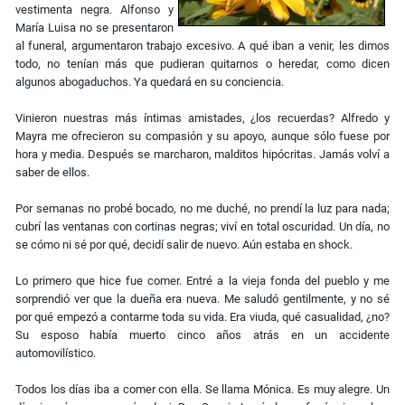
vestimenta negra. Alfonso y
María Luisa no se presentaron
al funeral, argumentaron trabajo excesivo. A qué iban a venir, les dimos
todo, no tenían más que pudieran quitarnos o heredar, como dicen
algunos abogaduchos. Ya quedará en su conciencia.
Vinieron nuestras más íntimas amistades, ¿los recuerdas? Alfredo y
Mayra me ofrecieron su compasión y su apoyo, aunque sólo fuese por
hora y media. Después se marcharon, malditos hipócritas. Jamás volví a
saber de ellos.
Por semanas no probé bocado, no me duché, no prendí la luz para nada;
cubrí las ventanas con cortinas negras; viví en total oscuridad. Un día, no
se cómo ni sé por qué, decidí salir de nuevo. Aún estaba en shock.
Lo primero que hice fue comer. Entré a la vieja fonda del pueblo y me
sorprendió ver que la dueña era nueva. Me saludó gentilmente, y no sé
por qué empezó a contarme toda su vida. Era viuda, qué casualidad, ¿no?
Su esposo había muerto cinco años atrás en un accidente
automovilístico.
Todos los días iba a comer con ella. Se llama Mónica. Es muy alegre. Un