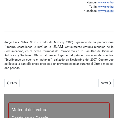
Kumber.
www.sxc.hu
Tatlin.
www.sxc.hu
Nicholasc.
www.sxc.hu
Jorge Luis Salas Cruz
(Estado de México, 1986) Egresado de la preparatoria
UNAM
“Erasmo Castellanos Quinto” de la
. Actualmente estudia Ciencias de la
Comunicación, en el aérea terminal de Periodismo en la Facultad de Ciencias
Políticas y Sociales. Obtuvo el tercer lugar en el primer concurso de cuentos
“Escribiendo un cuento en polakas” realizado en Noviembre del 2007. Cuento que
se llevo a la pantalla chica gracias a un proyecto escolar durante el último mes del
año pasado.
Previous article: Placebo parisino
Next artic
Prev
Next
Material de Lectura