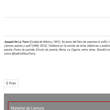
Joaquín De La Torre
(Ciudad de México, 1991). Es autor del libro de poemas
te soñé /
¿Somos poetas y qué?
(HNE, 2012). Colabora en la revista de artes plásticas y audio
poesía, Punto de partida, Círculo de poesía, Moria, La Cigarra
, entre otras. Estudió 
como @IoakimDeLaTorre.
Previous article: Vampiros defeños - Guillermo Verduzco
Prev
Material de Lectura