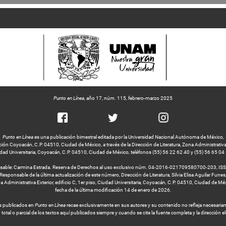
Punto en Línea
, año 17, núm. 115, febrero-marzo 2025
Punto en Línea
es una publicación bimestral editada por la Universidad Nacional Autónoma de México,
ción Coyoacán, C.P. 04510, Ciudad de México, a través de la Dirección de Literatura, Zona Administrativa Ex
dad Universitaria, Coyoacán, C.P. 04510, Ciudad de México, teléfonos (55) 56 22 62 40 y (55) 56 65 04
nsable: Carmina Estrada. Reserva de Derechos al uso exclusivo núm. 04-2016-021709580700-203, IS
Responsable de la última actualización de este número, Dirección de Literatura, Silvia Elisa Aguilar Funes
 Administrativa Exterior, edificio C, 1er piso, Ciudad Universitaria, Coyoacán, C.P. 04510, Ciudad de Mé
fecha de la última modificación 14 de enero de 2026.
os publicados en
Punto en Línea
recae exclusivamente en sus autores y su contenido no refleja necesariamen
 total o parcial de los textos aquí publicados siempre y cuando se cite la fuente completa y la dirección el