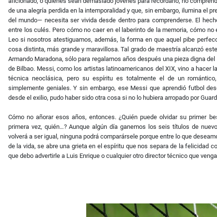
aficionado, o quienes sean demasiado jóvenes para recordarlo, no comprendan 
de una alegría perdida en la intemporalidad y que, sin embargo, ilumina el p
del mundo— necesita ser vivida desde dentro para comprenderse. El hecho 
entre los culés. Pero cómo no caer en el laberinto de la memoria, cómo no
Leo si nosotros atestiguamos, además, la forma en que aquel pibe perfecci
cosa distinta, más grande y maravillosa. Tal grado de maestría alcanzó este 
Armando Maradona, sólo para regalarnos años después una pieza digna del Mu
de Bilbao. Messi, como los artistas latinoamericanos del XIX, vino a hacer la 
técnica neoclásica, pero su espíritu es totalmente el de un romántico
simplemente geniales. Y sin embargo, ese Messi que aprendió futbol des
desde el exilio, pudo haber sido otra cosa si no lo hubiera arropado por Guard
Cómo no añorar esos años, entonces. ¿Quién puede olvidar su primer beso
primera vez, quién…? Aunque algún día ganemos los seis títulos de nuevo
volverá a ser igual, ninguna podrá comparársele porque entre lo que deseamos
de la vida, se abre una grieta en el espíritu que nos separa de la felicidad c
que debo advertirle a Luis Enrique o cualquier otro director técnico que venga