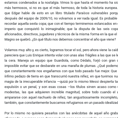
estamos condenados a la nostalgia. Vimos lo que hasta el momento ha sid
más hermosos, si no es que el más hermoso, de toda la historia europea.
que Edgar hable de esto en un libro titulado
Paraísos vulnerables
porqu
después del equipo de 2009/10, no volvamos a ver nada igual. Es probabl
recordar aquella sexta copa; que con el tiempo terminemos estancados en 
imperio que conquistó lo inimaginable; que la disputa de las seis cop
aficionados, directivos, jugadores y técnicos de la misma forma en la que el
Magno se quebró. ¿En qué título nos debemos concentrar el año que viene?
Volamos muy alto y, es cierto, logramos tocar el sol, pero ahora viene la caída
pareciera que Luis Enrique intenta volar con unas alas frágiles a las que se l
la cera. Maneja un equipo que Guardiola, como Dédalo, forjó con gran d
imposible evitar que se desbarate en una maraña de plumas. ¿Qué podemos
que constantemente nos engañamos con que todo pasado fue mejor. Que co
ínfimo pedazo de tierra en que transcurrió nuestra niñez, en que tuvimos 
magia de la irrecuperable infancia —quizá por lo mismo Messi despierta 
expulsión o un penal, y son esas cosas —los títulos sirven acaso com
modestas, las que adquieren increíble magnitud, sobre todo cuando el
ampararse con aquel riachuelo de niñez, tan angustiosamente incompleto, 
también, que constantemente buscamos refugiarnos en un pasado idealizad
Por lo mismo no quisiera pesarlos con las anécdotas de aquel año gra