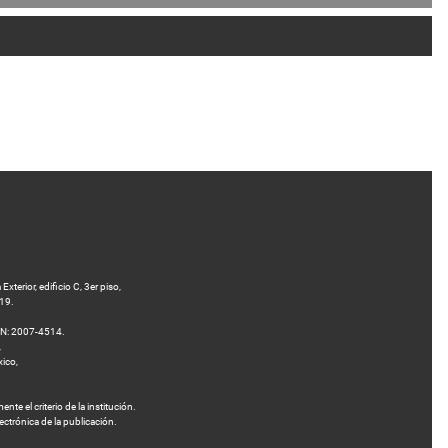
terior, edificio C, 3er piso,
 19.
SN: 2007-4514.
,
xico,
te el criterio de la institución.
ectrónica de la publicación.