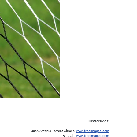
Ilustraciones:
Juan Antonio Torrent Almela,
www.freeimages.com
Bill Ault,
www.freeimages.com