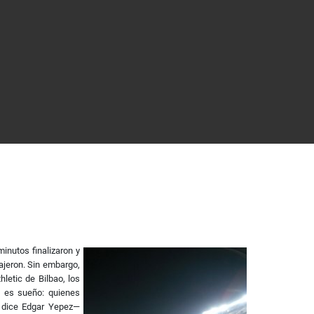
inutos finalizaron y
rajeron. Sin embargo,
hletic de Bilbao, los
a es sueño: quienes
n dice Edgar Yepez—