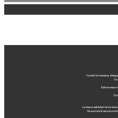
Ciudad Universitaria, delega
Ciu
Editora respo
Zona
La responsabilidad de los text
Se autoriza la reproducción