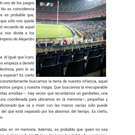
o uno de los juegos
 No es coincidencia
e es probable que,
e que sólo nos quede
el recuerdo de aquel
as nos divida a los
 imperio de Alejandro
. Al igual que Ícaro,
es empieza a derretir
estreza, pero le es
 esperar? Es cierto
nstantemente buscamos la tierra de nuestra infancia, aquel
nuestros juegos y nuestra magia. Que buscamos la irrecuperable
tantas envidias—. Hay veces que recordamos un gambeteo, una
o una coordenada para ubicarnos en la memoria—, pequeñas y
 aficionado que va a morir con las manos vacías sólo puede
del que está separado por los abismos del tiempo. Es cierto,
o.
badas en mi memoria. Además, es probable que quien no sea