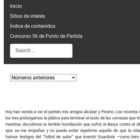
Inicio
Sitios de interés
Índice de contenidos
Concurso 56 de Punto de Partida
Search
Type 2 or more characters for results.
Hoy han venido a ver el partido mis amigos Alcázar y Piceno. Los noventa m
los tres prolongamos la plática para terminar el resto de las cervezas que t
mientras discutimos la terrible humillación que sufrió el Barça contra el At
ojos se me empañan y no puedo evitar repetirme aquello de que la vid
fuimos testigos del “futbol de autor” que inventó Guardiola —como bie