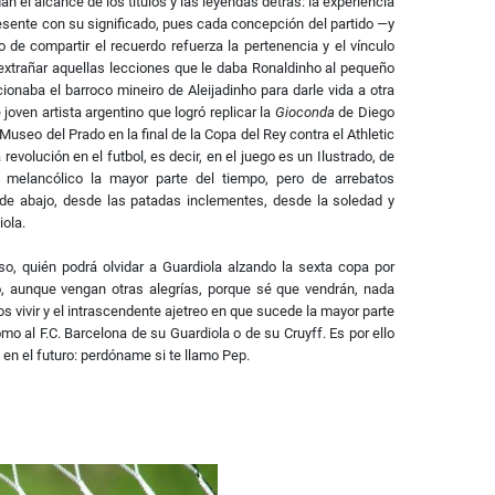
el alcance de los títulos y las leyendas detrás: la experiencia
resente con su significado, pues cada concepción del partido —y
de compartir el recuerdo refuerza la pertenencia y el vínculo
 extrañar aquellas lecciones que le daba Ronaldinho al pequeño
onaba el barroco mineiro de Aleijadinho para darle vida a otra
joven artista argentino que logró replicar la
Gioconda
de Diego
seo del Prado en la final de la Copa del Rey contra el Athletic
revolución en el futbol, es decir, en el juego es un Ilustrado, de
, melancólico la mayor parte del tiempo, pero de arrebatos
de abajo, desde las patadas inclementes, desde la soledad y
iola.
, quién podrá olvidar a Guardiola alzando la sexta copa por
, aunque vengan otras alegrías, porque sé que vendrán, nada
 vivir y el intrascendente ajetreo en que sucede la mayor parte
omo al F.C. Barcelona de su Guardiola o de su Cruyff. Es por ello
 en el futuro: perdóname si te llamo Pep.