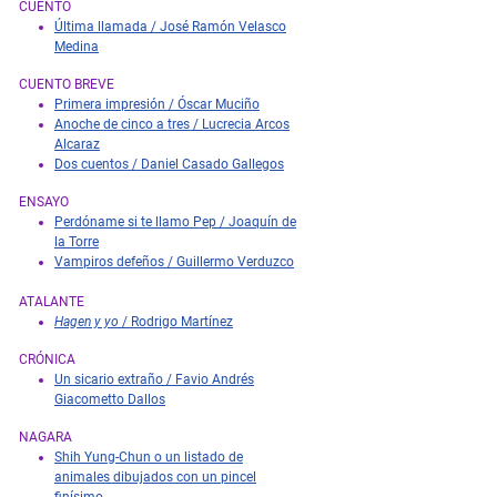
CUENTO
Última llamada / José Ramón Velasco
Medina
CUENTO BREVE
Primera impresión / Óscar Muciño
Anoche de cinco a tres / Lucrecia Arcos
Alcaraz
Dos cuentos / Daniel Casado Gallegos
ENSAYO
Perdóname si te llamo Pep / Joaquín de
la Torre
Vampiros defeños / Guillermo Verduzco
ATALANTE
Hagen y yo
/ Rodrigo Martínez
CRÓNICA
Un sicario extraño / Favio Andrés
Giacometto Dallos
NAGARA
Shih Yung-Chun o un listado de
animales dibujados con un pincel