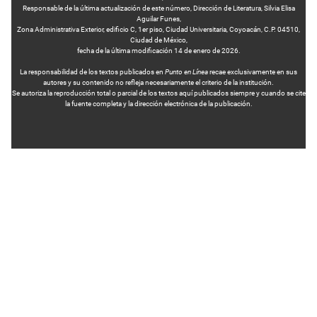
Responsable de la última actualización de este número, Dirección de Literatura, Silvia Elisa
Aguilar Funes,
Zona Administrativa Exterior, edificio C, 1er piso, Ciudad Universitaria, Coyoacán, C.P. 04510,
Ciudad de México,
fecha de la última modificación 14 de enero de 2026.
La responsabilidad de los textos publicados en
Punto en Línea
recae exclusivamente en sus
autores y su contenido no refleja necesariamente el criterio de la institución.
Se autoriza la reproducción total o parcial de los textos aquí publicados siempre y cuando se cite
la fuente completa y la dirección electrónica de la publicación.