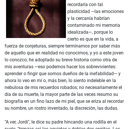
recordaría con tal
plasticidad —las emociones
y la cercanía habrían
contaminado mi memoria
idealizada—, porque lo
cierto es que en la vida, a
fuerza de conjeturas, siempre terminamos por saber más
de aquello que en realidad no conocimos, y yo a este joven
lo conozco; he adoptado su breve historia como otra de
mis aventuras —eso podemos hacer los sobrevivientes:
aprender o fingir que somos dueños de la inefabilidad— y
ahora lo veo en mí o, más bien, lo siento indeleble en la
nebulosa de mis recuerdos robados; no necesariamente el
día de su muerte, la mayor parte de las veces resumo su
biografía en un fino lazo de mi piel, que se eriza al recordar
su nombre, un rostro inventado, la discreción, las dudas.
"A ver, Jordi", le dice su padre hincando una rodilla en el
suelo, "trenzas así las agujetas y doblas dos orejitas. Las