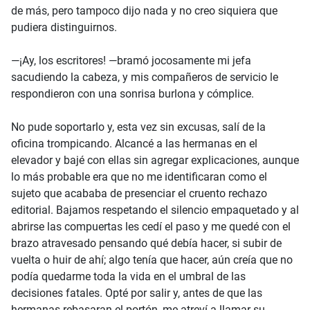
de más, pero tampoco dijo nada y no creo siquiera que
pudiera distinguirnos.
—¡Ay, los escritores! —bramó jocosamente mi jefa
sacudiendo la cabeza, y mis compañeros de servicio le
respondieron con una sonrisa burlona y cómplice.
No pude soportarlo y, esta vez sin excusas, salí de la
oficina trompicando. Alcancé a las hermanas en el
elevador y bajé con ellas sin agregar explicaciones, aunque
lo más probable era que no me identificaran como el
sujeto que acababa de presenciar el cruento rechazo
editorial. Bajamos respetando el silencio empaquetado y al
abrirse las compuertas les cedí el paso y me quedé con el
brazo atravesado pensando qué debía hacer, si subir de
vuelta o huir de ahí; algo tenía que hacer, aún creía que no
podía quedarme toda la vida en el umbral de las
decisiones fatales. Opté por salir y, antes de que las
hermanas rebasaran el portón, me atreví a llamar su