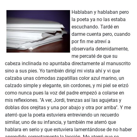
Hablaban y hablaban pero
la poeta ya no las estaba
escuchando. Tardé en
darme cuenta pero, cuando
por fin me atreví a
observarla detenidamente,
me percaté de que su
cabeza inclinada no apuntaba directamente al manuscrito
sino a sus pies. Yo también dirigí mi vista ahí y vi que
calzaba unas cómodas zapatillas color azul marino, un
calzado simple y elegante, sin cordones, y mi piel se erizó
como nunca pues la voz del padre empezó a colarse en
mis reflexiones. "A ver, Jordi, trenzas así las agujetas y
doblas dos orejitas y una por abajo y otra por arriba". Y me
aterró que la poeta estuviera entreviendo un recuerdo
similar, uno de su infancia, y también me aterró que
hablara en serio y que estuviera lamentándose de no haber
aprendido correctamente la lección. Me aterró que se