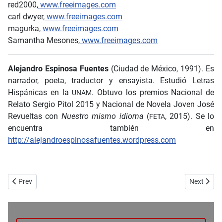
red2000,
www.freeimages.com
carl dwyer,
www.freeimages.com
magurka,
www.freeimages.com
Samantha Mesones,
www.freeimages.com
Alejandro Espinosa Fuentes
(Ciudad de México, 1991). Es
narrador, poeta, traductor y ensayista. Estudió Letras
Hispánicas en la
. Obtuvo los premios Nacional de
UNAM
Relato Sergio Pitol 2015 y Nacional de Novela Joven José
Revueltas con
Nuestro mismo idioma
(
, 2015). Se lo
FETA
encuentra también en
http://alejandroespinosafuentes.wordpress.com
Previous article: Trece años - José Luis Aguirre
Next artic
Prev
Next