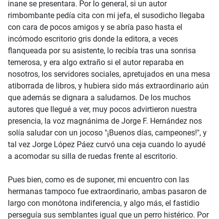
inane se presentara. Por lo general, si un autor
rimbombante pedía cita con mi jefa, el susodicho llegaba
con cara de pocos amigos y se abría paso hasta el
incómodo escritorio gris donde la editora, a veces
flanqueada por su asistente, lo recibía tras una sonrisa
temerosa, y era algo extraño si el autor reparaba en
nosotros, los servidores sociales, apretujados en una mesa
atiborrada de libros, y hubiera sido más extraordinario aún
que además se dignara a saludarnos. De los muchos
autores que llegué a ver, muy pocos advirtieron nuestra
presencia, la voz magnánima de Jorge F. Hernández nos
solía saludar con un jocoso "¡Buenos días, campeones!", y
tal vez Jorge López Páez curvó una ceja cuando lo ayudé
a acomodar su silla de ruedas frente al escritorio.
Pues bien, como es de suponer, mi encuentro con las
hermanas tampoco fue extraordinario, ambas pasaron de
largo con monótona indiferencia, y algo más, el fastidio
perseguía sus semblantes igual que un perro histérico. Por