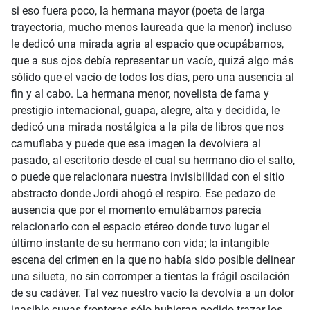
si eso fuera poco, la hermana mayor (poeta de larga
trayectoria, mucho menos laureada que la menor) incluso
le dedicó una mirada agria al espacio que ocupábamos,
que a sus ojos debía representar un vacío, quizá algo más
sólido que el vacío de todos los días, pero una ausencia al
fin y al cabo. La hermana menor, novelista de fama y
prestigio internacional, guapa, alegre, alta y decidida, le
dedicó una mirada nostálgica a la pila de libros que nos
camuflaba y puede que esa imagen la devolviera al
pasado, al escritorio desde el cual su hermano dio el salto,
o puede que relacionara nuestra invisibilidad con el sitio
abstracto donde Jordi ahogó el respiro. Ese pedazo de
ausencia que por el momento emulábamos parecía
relacionarlo con el espacio etéreo donde tuvo lugar el
último instante de su hermano con vida; la intangible
escena del crimen en la que no había sido posible delinear
una silueta, no sin corromper a tientas la frágil oscilación
de su cadáver. Tal vez nuestro vacío la devolvía a un dolor
inasible cuyas fronteras sólo hubieran podido trazar los