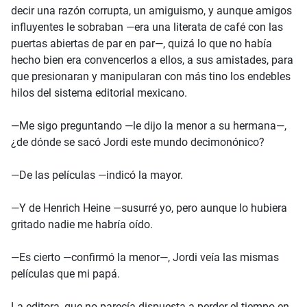
decir una razón corrupta, un amiguismo, y aunque amigos
influyentes le sobraban —era una literata de café con las
puertas abiertas de par en par—, quizá lo que no había
hecho bien era convencerlos a ellos, a sus amistades, para
que presionaran y manipularan con más tino los endebles
hilos del sistema editorial mexicano.
—Me sigo preguntando —le dijo la menor a su hermana—,
¿de dónde se sacó Jordi este mundo decimonónico?
—De las películas —indicó la mayor.
—Y de Henrich Heine —susurré yo, pero aunque lo hubiera
gritado nadie me habría oído.
—Es cierto —confirmó la menor—, Jordi veía las mismas
películas que mi papá.
La editora, que no parecía dispuesta a perder el tiempo en