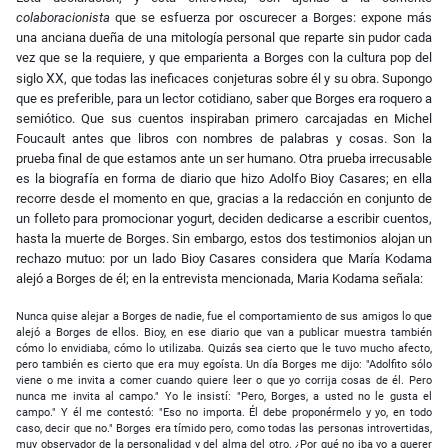
colaboracionista
que se esfuerza por oscurecer a Borges: expone más
una anciana dueña de una mitología personal que reparte sin pudor cada
vez que se la requiere, y que emparienta a Borges con la cultura pop del
XX
siglo
, que todas las ineficaces conjeturas sobre él y su obra. Supongo
que es preferible, para un lector cotidiano, saber que Borges era roquero a
semiótico. Que sus cuentos inspiraban primero carcajadas en Michel
Foucault antes que libros con nombres de palabras y cosas. Son la
prueba final de que estamos ante un ser humano. Otra prueba irrecusable
es la biografía en forma de diario que hizo Adolfo Bioy Casares; en ella
recorre desde el momento en que, gracias a la redacción en conjunto de
un folleto para promocionar yogurt, deciden dedicarse a escribir cuentos,
hasta la muerte de Borges. Sin embargo, estos dos testimonios alojan un
rechazo mutuo: por un lado Bioy Casares considera que María Kodama
alejó a Borges de él; en la entrevista mencionada, Maria Kodama señala:
Nunca quise alejar a Borges de nadie, fue el comportamiento de sus amigos lo que
alejó a Borges de ellos. Bioy, en ese diario que van a publicar muestra también
cómo lo envidiaba, cómo lo utilizaba. Quizás sea cierto que le tuvo mucho afecto,
pero también es cierto que era muy egoísta. Un día Borges me dijo: "Adolfito sólo
viene o me invita a comer cuando quiere leer o que yo corrija cosas de él. Pero
nunca me invita al campo." Yo le insistí: "Pero, Borges, a usted no le gusta el
campo." Y él me contestó: "Eso no importa. Él debe proponérmelo y yo, en todo
caso, decir que no." Borges era tímido pero, como todas las personas introvertidas,
muy observador de la personalidad y del alma del otro. ¿Por qué no iba yo a querer