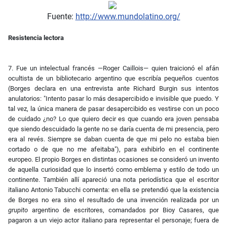
Fuente:
http://www.mundolatino.org/
Resistencia lectora
7. Fue un intelectual francés —Roger Caillois— quien traicionó el afán
ocultista de un bibliotecario argentino que escribía pequeños cuentos
(Borges declara en una entrevista ante Richard Burgin sus intentos
anulatorios: "Intento pasar lo más desapercibido e invisible que puedo. Y
tal vez, la única manera de pasar desapercibido es vestirse con un poco
de cuidado ¿no? Lo que quiero decir es que cuando era joven pensaba
que siendo descuidado la gente no se daría cuenta de mi presencia, pero
era al revés. Siempre se daban cuenta de que mi pelo no estaba bien
cortado o de que no me afeitaba"), para exhibirlo en el continente
europeo. El propio Borges en distintas ocasiones se consideró un invento
de aquella curiosidad que lo insertó como emblema y estilo de todo un
continente. También allí apareció una nota periodística que el escritor
italiano Antonio Tabucchi comenta: en ella se pretendió que la existencia
de Borges no era sino el resultado de una invención realizada por un
grupito
argentino de escritores, comandados por Bioy Casares, que
pagaron a un viejo actor italiano para representar el personaje; fuera de