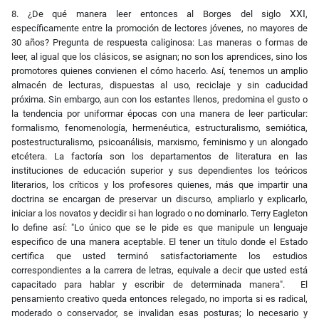
XXI
8. ¿De qué manera leer entonces al Borges del siglo
,
específicamente entre la promoción de lectores jóvenes, no mayores de
30 años? Pregunta de respuesta caliginosa: Las maneras o formas de
leer, al igual que los clásicos, se asignan; no son los aprendices, sino los
promotores quienes convienen el cómo hacerlo. Así, tenemos un amplio
almacén de lecturas, dispuestas al uso, reciclaje y sin caducidad
próxima. Sin embargo, aun con los estantes llenos, predomina el gusto o
la tendencia por uniformar épocas con una manera de leer particular:
formalismo, fenomenología, hermenéutica, estructuralismo, semiótica,
postestructuralismo, psicoanálisis, marxismo, feminismo y un alongado
etcétera. La factoría son los departamentos de literatura en las
instituciones de educación superior y sus dependientes los teóricos
literarios, los críticos y los profesores quienes, más que impartir una
doctrina se encargan de preservar un discurso, ampliarlo y explicarlo,
iniciar a los novatos y decidir si han logrado o no dominarlo. Terry Eagleton
lo define así: "Lo único que se le pide es que manipule un lenguaje
especifico de una manera aceptable. El tener un título donde el Estado
certifica que usted terminó satisfactoriamente los estudios
correspondientes a la carrera de letras, equivale a decir que usted está
capacitado para hablar y escribir de determinada manera". El
pensamiento creativo queda entonces relegado, no importa si es radical,
moderado o conservador, se invalidan esas posturas; lo necesario y