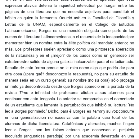
expresión atávica detenía la inquietud intelectual por hurgar entre las
páginas de una literatura que no necesita adjetivos para constituir el
hábito en quien la frecuenta. Ocurrió así: en la Facultad de Filosofía y
UNAM
Letras de la
, específicamente en el Colegio de Estudios
Latinoamericanos, Borges es una mención obligada como parte de los
cursos de Literatura Latinoamericana, o el recuerdo de la incapacidad por
memorizar bien un nombre entre la élite política del mandato anterior, no
más. Los profesores suelen apreciarlo como una pintoresca aberración
de la naturaleza y en el ¿mejor? de los casos como un generoso ser
extraterrestre salido de alguna galaxia inalcanzable para el estudiantado.
Resulta de esta forma porque se le mira como algo que podría dar para
otra cosa (¿para qué? desconozco la respuesta), no para su estudio de
manera seria en un curso general; su nombre (no su obra) sólo propaga
un mito ya descontrolado desde que Borges apareció en la portada de la
revista
Time
e infinidad de profesores alistan a sus alumnos para
continuar con esta teogonía. Lo anterior se comprueba en el comentario
de un estudiante que lamenta la perturbación que inhibió su lectura: "No
leo a Borges por miedo." Dicho, para él Borges es
Terror
y su voz concurre
en una generalización no excesiva con la palabra casi total de los
alumnos de dicha licenciatura. Catatónicos y aterrados, muchos fingen
leer a Borges; son los falsos-lectores que conservan el prejuicio
inoculado (angustiosa paradoja) por una academia devastada en una