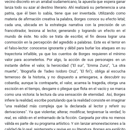
vecino discreto en un arrabal sudamericano, la apuesta que espera ganar
lanza todo su azar al destino literario. Ahí realizará su pertenencia a una
patria, que él bien lo sabía, tiene que ser inventada. Utilizando como
materia de afirmación creativa la palabra, Borges conoce su efecto letal;
cada una, ubicada en la estrategia narrativa con la precisión de un
francotirador, lesiona al lector, generando y logrando un efecto en el
mundo de éste. No sólo se trata de escribir, el fin desea lograr una
conmoción en la percepción del agredido a palabras. Este es el terror en
el falso-lector: conocerse ignorante y débil para burlar los ataques en su
trayectoria infalible, ya que los cuentos de Borges requieren el mínimo
valor para acometerlos. Por algo, la acción de sus personajes en un
instante define el valor, la heroicidad ("El sur", "Emma Zunz", "La otra
muerte", "Biografía de Tadeo Isidoro Cruz", "El fin"); obliga al escucha
temeroso de la historia, y no dispuesto a arriesgarse, a descubrir su
cobardía; aunque la contraparte, el valor, acarrea la tragedia, otorga una
escisión en el tiempo, desgarre o pliegue que flota en el vacío y se marca
como una victoria: la lectura da una sensación de eternidad. Así, Borges
infiere la realidad, escribe postulando que la realidad consiste en imaginar
"una realidad más compleja que la declarada al lector y referir su
derivaciones". Ya que violentar, alterar, modificar, tergiversar la
verdad
, lo
real
, es válido en el entramado de la ficción. Canjearla por otra no menos
válida es parte de su programa artístico. Y sin lanzar amonestaciones a la
calidad de lo real, reinterpreta y revive en su literatura. Borges era explícito