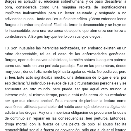
Borges es aplaudir su erudición sobrehumana, y de paso desactivar la
obra, considerada como una máquina repleta de significaciones
implícitas inalcanzables para un lector asustado y resignado a no
adivinarlas nunca. Hasta aquí es suficiente crítica. ¿Cómo entonces leer a
Borges sin entrar en pánico? Fácil: da terror lo desconocido y se huye de
lo inconcebible, pero una vez cerca de aquello que atemoriza comienza a
controlársele. A Borges hay que leerlo con sus ojos ciegos.
10. Son inusuales las herencias rechazadas, sin embargo existen en un
rubro despreciable, tal es el caso de las enfermedades genéticas.
Borges, aparte de una vasta biblioteca, también obtuvo la ceguera paterna
como usufructo en una perfecta paradoja. Fue en las penumbras, desde
muy joven, donde felizmente leyó hasta agotar su vista. No podía ver, pero
sí leer. Este acto significaba mucho, una definición de lo que él era, por
eso declara: "El individuo se evade de sus circunstancias personales y se
encuentra en otro mundo, pero puede ser que aquel otro mundo le
interese más, al mismo tiempo, porque está más cerca de su verdadero
ser que sus circunstancias". Esta manera de plantear la lectura como
evasión es utilizada para hablar del hábito asemejándolo con la
lógica
del
adicto a las drogas. Hay una imperiosa obligación de procurarse la dosis
de continuo sin reparar en las consecuencias: leer perturba. Entonces,
droga mortal, con la fuerza de una pelota de opio, el abuso facilita
respetabilidad social a fuerza de convención; sólo que al dejar el letargo