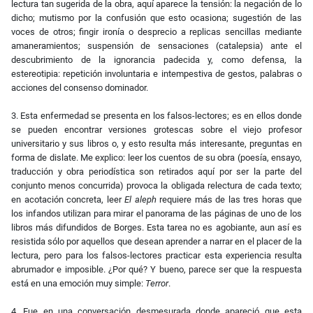
lectura tan sugerida de la obra, aquí aparece la tensión: la negación de lo
dicho; mutismo por la confusión que esto ocasiona; sugestión de las
voces de otros; fingir ironía o desprecio a replicas sencillas mediante
amaneramientos; suspensión de sensaciones (catalepsia) ante el
descubrimiento de la ignorancia padecida y, como defensa, la
estereotipia: repetición involuntaria e intempestiva de gestos, palabras o
acciones del consenso dominador.
3. Esta enfermedad se presenta en los falsos-lectores; es en ellos donde
se pueden encontrar versiones grotescas sobre el viejo profesor
universitario y sus libros o, y esto resulta más interesante, preguntas en
forma de dislate. Me explico: leer los cuentos de su obra (poesía, ensayo,
traducción y obra periodística son retirados aquí por ser la parte del
conjunto menos concurrida) provoca la obligada relectura de cada texto;
en acotación concreta, leer
El aleph
requiere más de las tres horas que
los infandos utilizan para mirar el panorama de las páginas de uno de los
libros más difundidos de Borges. Esta tarea no es agobiante, aun así es
resistida sólo por aquellos que desean aprender a narrar en el placer de la
lectura, pero para los falsos-lectores practicar esta experiencia resulta
abrumador e imposible. ¿Por qué? Y bueno, parece ser que la respuesta
está en una emoción muy simple:
Terror
.
4. Fue en una conversación desmesurada donde apareció que esta