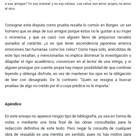
a sus amigos? Yo soy oriental y no soy celosa. Los celos son amor propio, no amor
al otro.
Consignar esta disputa como prueba resalta lo común en Borges: un ser
humano que se aleja de sus amigos porque éstos no le gustan a su mujer
o viceversa; y que se casó con alguien lleno de prejuicios raciales
aunados al carácter, ¿o es que tener ascendencia japonesa arranca
emociones tan humanas como los celos? Como haya sido, anécdotas de
este tipo resaltan, y mencionarlas no implica disminuir la investigación o
dilapidar el rigor académico; convencen en al lector de una intriga, y si
alguien prosigue por cuenta propia hay mayor posibilidad de que continúe
leyendo y obtenga disfrute, en vez de mantener los ojos en la obligación
de leer con desagrado. De lo contrario: "Quién se resigna a buscar
pruebas de algo no creído por él o cuya prédica no le importa."
Apéndice
En este ensayo no aparece ningún tipo de bibliografía, ya sea en forma de
notas o mediante una lista final de las obras consultadas para la
redacción definitiva de este texto. Pero negar la consulta de cualquier
obra de respaldo es una mentira sin sentido, pues no hay motivo para