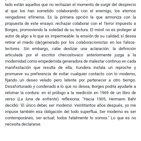
lado están aquellos que no rechazan el momento de surgir del desprecio
al que los han sometido colaborando con el enemigo, los eternos
vengadores efímeros. Es la primera opción la que armoniza con la
propuesta de este ensayo: rechazar colaborar con el
Terror
impuesto a
Borges, promoviendo la soledad de su lectura. El móvil no es proteger al
autor de algo a lo que es impermeable: la erosión de su calidad; sí desea
retirar el miedo (de)generado por los
colaboracionistas
en los falsos-
lectores. Sin embargo, cabe deslizar una aclaración: la definición
articulada por el escritor checoslovaco anteriormente juzga a la
modernidad como empedernida generadora de malestar continuo en cada
manifestación que resulta de ella; Kundera instala un reproche y
promueve su preferencia de evitar cualquier contacto con lo moderno,
fijando un deseo velado pero latente por pertenecer a otro tiempo.
Desafortunado y condenado a lo que no desea, Borges podría ayudarle a
retomar la cordura: en el prólogo a la reedición en 1969 de un libro de
verso (
La luna de enfrente
) reflexiona: "Hacia 1905, Hermann Bahr
decidió: ‘El único deber, ser moderno'. Veintitantos años después, yo me
impuse también esa obligación del todo superflua. Ser moderno es ser
contemporáneo, ser actual; todos fatalmente lo somos." Lo que es no
necesita declararse.