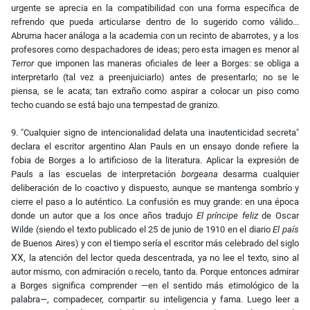
urgente se aprecia en la compatibilidad con una forma específica de
refrendo que pueda articularse dentro de lo sugerido como válido...
Abruma hacer análoga a la academia con un recinto de abarrotes, y a los
profesores como despachadores de ideas; pero esta imagen es menor al
Terror
que imponen las maneras oficiales de leer a Borges: se obliga a
interpretarlo (tal vez a preenjuiciarlo) antes de presentarlo; no se le
piensa, se le acata; tan extraño como aspirar a colocar un piso como
techo cuando se está bajo una tempestad de granizo.
9. "Cualquier signo de intencionalidad delata una inautenticidad secreta"
declara el escritor argentino Alan Pauls en un ensayo donde refiere la
fobia de Borges a lo artificioso de la literatura. Aplicar la expresión de
Pauls a las escuelas de interpretación
borgeana
desarma cualquier
deliberación de lo coactivo y dispuesto, aunque se mantenga sombrío y
cierre el paso a lo auténtico. La confusión es muy grande: en una época
donde un autor que a los once años tradujo
El príncipe
feliz
de Oscar
Wilde (siendo el texto publicado el 25 de junio de 1910 en el diario
El país
de Buenos Aires) y con el tiempo sería el escritor más celebrado del siglo
XX
, la atención del lector queda descentrada, ya no lee el texto, sino al
autor mismo, con admiración o recelo, tanto da. Porque entonces admirar
a Borges significa comprender —en el sentido más etimológico de la
palabra—, compadecer, compartir su inteligencia y fama. Luego leer a