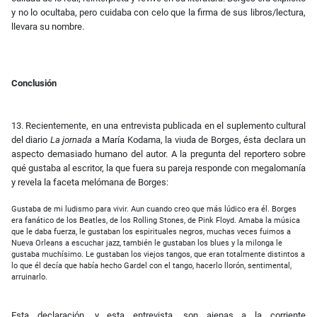
y no lo ocultaba, pero cuidaba con celo que la firma de sus libros/lectura,
llevara su nombre.
Conclusión
13. Recientemente, en una entrevista publicada en el suplemento cultural
del diario
La jornada
a María Kodama, la viuda de Borges, ésta declara un
aspecto demasiado humano del autor. A la pregunta del reportero sobre
qué gustaba al escritor, la que fuera su pareja responde con megalomanía
y revela la faceta melómana de Borges:
Gustaba de mi ludismo para vivir. Aun cuando creo que más lúdico era él. Borges
era fanático de los Beatles, de los Rolling Stones, de Pink Floyd. Amaba la música
que le daba fuerza, le gustaban los espirituales negros, muchas veces fuimos a
Nueva Orleans a escuchar jazz, también le gustaban los blues y la milonga le
gustaba muchísimo. Le gustaban los viejos tangos, que eran totalmente distintos a
lo que él decía que había hecho Gardel con el tango, hacerlo llorón, sentimental,
arruinarlo.
Esta declaración, y esta entrevista, son ajenas a la corriente