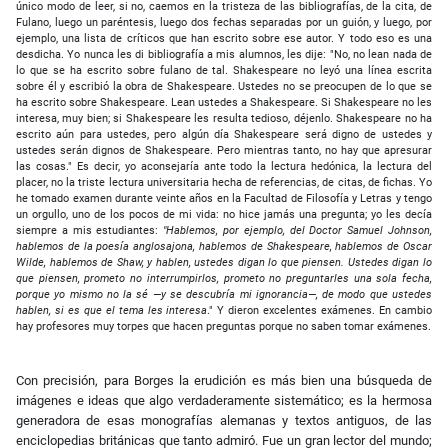
único modo de leer, si no, caemos en la tristeza de las bibliografías, de la cita, de
Fulano, luego un paréntesis, luego dos fechas separadas por un guión, y luego, por
ejemplo, una lista de críticos que han escrito sobre ese autor. Y todo eso es una
desdicha. Yo nunca les di bibliografía a mis alumnos, les dije: "No, no lean nada de
lo que se ha escrito sobre fulano de tal. Shakespeare no leyó una línea escrita
sobre él y escribió la obra de Shakespeare. Ustedes no se preocupen de lo que se
ha escrito sobre Shakespeare. Lean ustedes a Shakespeare. Si Shakespeare no les
interesa, muy bien; si Shakespeare les resulta tedioso, déjenlo. Shakespeare no ha
escrito aún para ustedes, pero algún día Shakespeare será digno de ustedes y
ustedes serán dignos de Shakespeare. Pero mientras tanto, no hay que apresurar
las cosas." Es decir, yo aconsejaría ante todo la lectura hedónica, la lectura del
placer, no la triste lectura universitaria hecha de referencias, de citas, de fichas. Yo
he tomado examen durante veinte años en la Facultad de Filosofía y Letras y tengo
un orgullo, uno de los pocos de mi vida: no hice jamás una pregunta; yo les decía
siempre a mis estudiantes:
"Hablemos, por ejemplo, del Doctor Samuel Johnson,
hablemos de la poesía anglosajona, hablemos de Shakespeare, hablemos de Oscar
Wilde, hablemos de Shaw, y hablen, ustedes digan lo que piensen. Ustedes digan lo
que piensen, prometo no interrumpirlos, prometo no preguntarles una sola fecha,
porque yo mismo no la sé —y se descubría mi ignorancia—, de modo que ustedes
hablen, si es que el tema les interesa
." Y dieron excelentes exámenes. En cambio
hay profesores muy torpes que hacen preguntas porque no saben tomar exámenes.
Con precisión, para Borges la erudición es más bien una búsqueda de
imágenes e ideas que algo verdaderamente sistemático; es la hermosa
generadora de esas monografías alemanas y textos antiguos, de las
enciclopedias británicas que tanto admiró. Fue un gran lector del mundo;