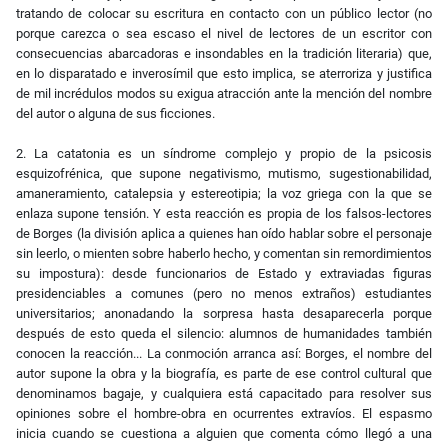
tratando de colocar su escritura en contacto con un público lector (no
porque carezca o sea escaso el nivel de lectores de un escritor con
consecuencias abarcadoras e insondables en la tradición literaria) que,
en lo disparatado e inverosímil que esto implica, se aterroriza y justifica
de mil incrédulos modos su exigua atracción ante la mención del nombre
del autor o alguna de sus ficciones.
2. La catatonia es un síndrome complejo y propio de la psicosis
esquizofrénica, que supone negativismo, mutismo, sugestionabilidad,
amaneramiento, catalepsia y estereotipia; la voz griega con la que se
enlaza supone tensión. Y esta reacción es propia de los falsos-lectores
de Borges (la división aplica a quienes han oído hablar sobre el personaje
sin leerlo, o mienten sobre haberlo hecho, y comentan sin remordimientos
su impostura): desde funcionarios de Estado y extraviadas figuras
presidenciables a comunes (pero no menos extraños) estudiantes
universitarios; anonadando la sorpresa hasta desaparecerla porque
después de esto queda el silencio: alumnos de humanidades también
conocen la reacción... La conmoción arranca así: Borges, el nombre del
autor supone la obra y la biografía, es parte de ese control cultural que
denominamos bagaje, y cualquiera está capacitado para resolver sus
opiniones sobre el hombre-obra en ocurrentes extravíos. El espasmo
inicia cuando se cuestiona a alguien que comenta cómo llegó a una