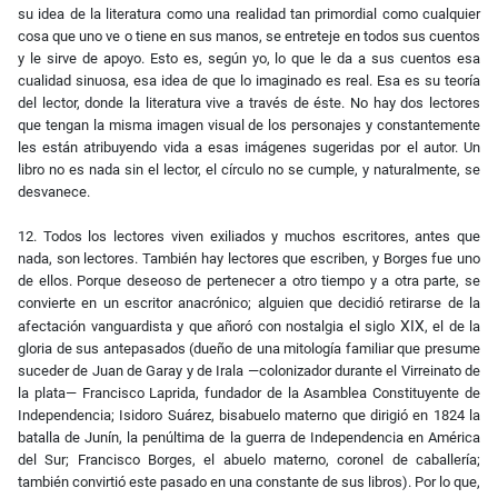
su idea de la literatura como una realidad tan primordial como cualquier
cosa que uno ve o tiene en sus manos, se entreteje en todos sus cuentos
y le sirve de apoyo. Esto es, según yo, lo que le da a sus cuentos esa
cualidad sinuosa, esa idea de que lo imaginado es real. Esa es su teoría
del lector, donde la literatura vive a través de éste. No hay dos lectores
que tengan la misma imagen visual de los personajes y constantemente
les están atribuyendo vida a esas imágenes sugeridas por el autor. Un
libro no es nada sin el lector, el círculo no se cumple, y naturalmente, se
desvanece.
12. Todos los lectores viven exiliados y muchos escritores, antes que
nada, son lectores. También hay lectores que escriben, y Borges fue uno
de ellos. Porque deseoso de pertenecer a otro tiempo y a otra parte, se
convierte en un escritor anacrónico; alguien que decidió retirarse de la
XIX
afectación vanguardista y que añoró con nostalgia el siglo
, el de la
gloria de sus antepasados (dueño de una mitología familiar que presume
suceder de Juan de Garay y de Irala —colonizador durante el Virreinato de
la plata— Francisco Laprida, fundador de la Asamblea Constituyente de
Independencia; Isidoro Suárez, bisabuelo materno que dirigió en 1824 la
batalla de Junín, la penúltima de la guerra de Independencia en América
del Sur; Francisco Borges, el abuelo materno, coronel de caballería;
también convirtió este pasado en una constante de sus libros). Por lo que,