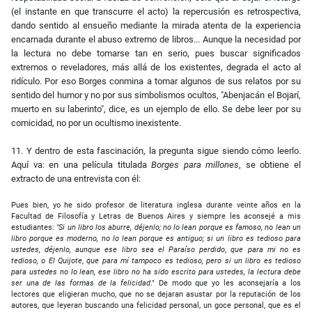
(el instante en que transcurre el acto) la repercusión es retrospectiva,
dando sentido al ensueño mediante la mirada atenta de la experiencia
encarnada durante el abuso extremo de libros... Aunque la necesidad por
la lectura no debe tomarse tan en serio, pues buscar significados
extremos o reveladores, más allá de los existentes, degrada el acto al
ridículo. Por eso Borges conmina a tomar algunos de sus relatos por su
sentido del humor y no por sus simbolismos ocultos, "Abenjacán el Bojarí,
muerto en su laberinto", dice, es un ejemplo de ello. Se debe leer por su
comicidad, no por un ocultismo inexistente.
11. Y dentro de esta fascinación, la pregunta sigue siendo cómo leerlo.
Aquí va: en una película titulada
Borges para millones
, se obtiene el
extracto de una entrevista con él:
Pues bien, yo he sido profesor de literatura inglesa durante veinte años en la
Facultad de Filosofía y Letras de Buenos Aires y siempre les aconsejé a mis
estudiantes:
"Si un libro los aburre, déjenlo; no lo lean porque es famoso, no lean un
libro porque es moderno, no lo lean porque es antiguo; si un libro es tedioso para
ustedes, déjenlo, aunque ese libro sea el
Paraíso perdido
,
que para mi no es
tedioso, o
El Quijote
,
que para mí tampoco es tedioso, pero si un libro es tedioso
para ustedes no lo lean, ese libro no ha sido escrito para ustedes, la lectura debe
ser una de las formas de la felicidad
." De modo que yo les aconsejaría a los
lectores que eligieran mucho, que no se dejaran asustar por la reputación de los
autores, que leyeran buscando una felicidad personal, un goce personal, que es el