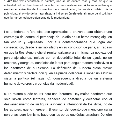
1944? Una vez encontrada la palabra, uno se da cuenta más y más de que la
actividad del hombre tiene el carácter de una colaboración. A todos aquellos que
exaltan el estrépito de los medios de comunicación, la sonrisa imbécil de la
publicidad, el olvido de la naturaleza, la indiscreción elevada al rango de virtud, hay
que llamarlos: colaboracionistas de la modernidad.
Las anteriores referencias son apremiadas a cruzarse para obtener una
estrategia de lectura: el personaje de Bolaño es un héroe menor, alguien
tan oscuro y vapuleado por sus contemporáneos que logra dar
consecución, desde la invisibilidad y en su condición de paria, al fracaso
en que la Resistencia oficial remite: salvarse a sí misma. La nobleza del
personaje abunda, incluso con el descrédito total de su ayuda no se
resiente, y otorga su condición de lector para seguir manteniendo vivos a
los escritores de su tiempo. La definición de Kundera glosa mayor
detenimiento y declara con quién se puede colaborar, a saber: un astroso
sistema político (el nazismo), consecuencia directa de un sistema
humano de valores y creencias (la modernidad).
6. Lo mismo puede ocurrir para una literatura. Hay malos escritores que
sólo sirven como lectores, capaces de sostener y colaborar con el
desvanecimiento de su figura la vigencia intemporal de los libros, no de
los autores, que lo merecen. El escritor del cuento que menciono salva
personas, pero lo mismo hace con las obras que éstas arrastran. Del otro