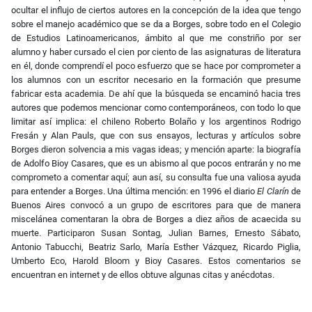
ocultar el influjo de ciertos autores en la concepción de la idea que tengo
sobre el manejo académico que se da a Borges, sobre todo en el Colegio
de Estudios Latinoamericanos, ámbito al que me constriño por ser
alumno y haber cursado el cien por ciento de las asignaturas de literatura
en él, donde comprendí el poco esfuerzo que se hace por comprometer a
los alumnos con un escritor necesario en la formación que presume
fabricar esta academia. De ahí que la búsqueda se encaminó hacia tres
autores que podemos mencionar como contemporáneos, con todo lo que
limitar así implica: el chileno Roberto Bolaño y los argentinos Rodrigo
Fresán y Alan Pauls, que con sus ensayos, lecturas y artículos sobre
Borges dieron solvencia a mis vagas ideas; y mención aparte: la biografía
de Adolfo Bioy Casares, que es un abismo al que pocos entrarán y no me
comprometo a comentar aquí; aun así, su consulta fue una valiosa ayuda
para entender a Borges. Una última mención: en 1996 el diario
El Clarín
de
Buenos Aires convocó a un grupo de escritores para que de manera
miscelánea comentaran la obra de Borges a diez años de acaecida su
muerte. Participaron Susan Sontag, Julian Barnes, Ernesto Sábato,
Antonio Tabucchi, Beatriz Sarlo, María Esther Vázquez, Ricardo Piglia,
Umberto Eco, Harold Bloom y Bioy Casares. Estos comentarios se
encuentran en internet y de ellos obtuve algunas citas y anécdotas.