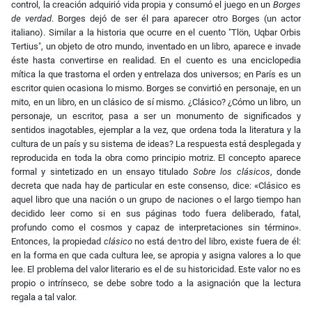
control, la creación adquirió vida propia y consumó el juego en un
Borges
de verdad
. Borges dejó de ser él para aparecer otro Borges (un actor
italiano). Similar a la historia que ocurre en el cuento "Tlön, Uqbar Orbis
Tertius", un objeto de otro mundo, inventado en un libro, aparece e invade
éste hasta convertirse en realidad. En el cuento es una enciclopedia
mítica la que trastorna el orden y entrelaza dos universos; en París es un
escritor quien ocasiona lo mismo. Borges se convirtió en personaje, en un
mito, en un libro, en un clásico de sí mismo. ¿Clásico? ¿Cómo un libro, un
personaje, un escritor, pasa a ser un monumento de significados y
sentidos inagotables, ejemplar a la vez, que ordena toda la literatura y la
cultura de un país y su sistema de ideas? La respuesta está desplegada y
reproducida en toda la obra como principio motriz. El concepto aparece
formal y sintetizado en un ensayo titulado
Sobre los clásicos
, donde
decreta que nada hay de particular en este consenso, dice: «Clásico es
aquel libro que una nación o un grupo de naciones o el largo tiempo han
decidido leer como si en sus páginas todo fuera deliberado, fatal,
profundo como el cosmos y capaz de interpretaciones sin término».
Entonces, la propiedad
clásico
no está dentro del libro, existe fuera de él:
en la forma en que cada cultura lee, se apropia y asigna valores a lo que
lee. El problema del valor literario es el de su historicidad. Este valor no es
propio o intrínseco, se debe sobre todo a la asignación que la lectura
regala a tal valor.