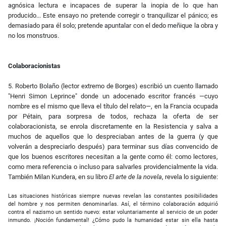
agnósica lectura e incapaces de superar la inopia de lo que han
producido... Este ensayo no pretende corregir o tranquilizar el pánico; es
demasiado para él solo; pretende apuntalar con el dedo meñique la obra y
no los monstruos.
Colaboracionistas
5. Roberto Bolaño (lector extremo de Borges) escribió un cuento llamado
"Henri Simon Leprince" donde un adocenado escritor francés —cuyo
nombre es el mismo que lleva el título del relato—, en la Francia ocupada
por Pétain, para sorpresa de todos, rechaza la oferta de ser
colaboracionista, se enrola discretamente en la Resistencia y salva a
muchos de aquellos que lo despreciaban antes de la guerra (y que
volverán a despreciarlo después) para terminar sus días convencido de
que los buenos escritores necesitan a la gente como él: como lectores,
como mera referencia o incluso para salvarles providencialmente la vida.
También Milan Kundera, en su libro
El arte de la novela
, revela lo siguiente:
Las situaciones históricas siempre nuevas revelan las constantes posibilidades
del hombre y nos permiten denominarlas. Así, el término colaboración adquirió
contra el nazismo un sentido nuevo: estar voluntariamente al servicio de un poder
inmundo. ¡Noción fundamental! ¿Cómo pudo la humanidad estar sin ella hasta