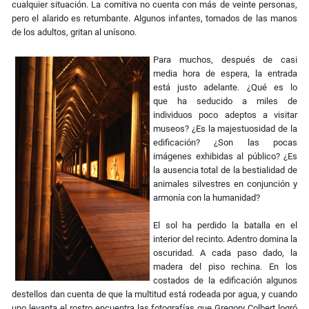
cualquier situación. La comitiva no cuenta con más de veinte personas,
pero el alarido es retumbante. Algunos infantes, tomados de las manos
de los adultos, gritan al unísono.
Para muchos, después de casi
media hora de espera, la entrada
está justo adelante. ¿Qué es lo
que ha seducido a miles de
individuos poco adeptos a visitar
museos? ¿Es la majestuosidad de la
edificación? ¿Son las pocas
imágenes exhibidas al público? ¿Es
la ausencia total de la bestialidad de
animales silvestres en conjunción y
armonía con la humanidad?
El sol ha perdido la batalla en el
interior del recinto. Adentro domina la
oscuridad. A cada paso dado, la
madera del piso rechina. En los
costados de la edificación algunos
destellos dan cuenta de que la multitud está rodeada por agua, y cuando
uno levanta el rostro encuentra las fotografías que Gregory Colbert logró