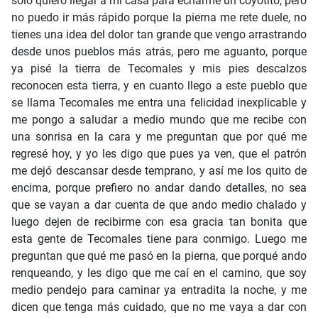
sólo quiero llegar a mi casa para echarme un coyotito, pero
no puedo ir más rápido porque la pierna me rete duele, no
tienes una idea del dolor tan grande que vengo arrastrando
desde unos pueblos más atrás, pero me aguanto, porque
ya pisé la tierra de Tecomales y mis pies descalzos
reconocen esta tierra, y en cuanto llego a este pueblo que
se llama Tecomales me entra una felicidad inexplicable y
me pongo a saludar a medio mundo que me recibe con
una sonrisa en la cara y me preguntan que por qué me
regresé hoy, y yo les digo que pues ya ven, que el patrón
me dejó descansar desde temprano, y así me los quito de
encima, porque prefiero no andar dando detalles, no sea
que se vayan a dar cuenta de que ando medio chalado y
luego dejen de recibirme con esa gracia tan bonita que
esta gente de Tecomales tiene para conmigo. Luego me
preguntan que qué me pasó en la pierna, que porqué ando
renqueando, y les digo que me caí en el camino, que soy
medio pendejo para caminar ya entradita la noche, y me
dicen que tenga más cuidado, que no me vaya a dar con