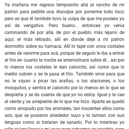
Ya mañana me regreso tempranito allá al rancho de mi
patrón para pedirle una disculpa por ponerme todo loco;
pero es que él también tuvo la culpa de que me pusiera yo
así de vengativo. Pero bueno… entonces yo venía
caminando de por allá, de por el pueblo más lejano de
aquí, el más retirado, allí en donde dejé a mi patrón
dormidito sobre su hamaca. Allí lo tapé con unos costales
antes de venirme para acá, porque de seguro le iba a entrar
el frío en cuanto la noche se arremolinara sobre él… así por
lo menos los costales le dan calorcito, así como que lo
medio cubren y se le pasa el frío. También sirve para que
no le vayan a picar las arañas, o los alacranes, o los
mosquitos, y sentirá el calorcito por lo menos en lo que se
despierta y se da cuenta de que yo no estoy. Igual y le cae
el veinte y se arrepiente de lo que me hizo. Aparte se quedó
como arropado por los animales, tan inocentes ellos como
son, que se pusieron alrededor suyo y lo lamían con sus
lenguas como si trataran de sanarlo. Por lo mientras yo