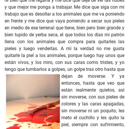
re bien que me regaña y me dice que deje de ver las nubes
y que mejor me ponga a trabajar. Me dice que siga con mi
trabajo que es desollar a los animales que me va poniendo
en frente y me dice que vaya poniendo a secar sus pieles
en medio de ese terrenal que tiene, bien pero bien grande y
bien tupido de yerba seca, el que todos los días mi patrón
llena con los animales que compra para quitarles las
pieles y luego venderlas. A mí la verdad no me gusta
quitarle la piel a los animales, porque luego hay unos que
están vivos, y los miro, con sus caras como tristes, y yo
tengo que tumbarlos a golpes, un golpe tras otro hasta que
dejan de moverse.
Y ya entonces, hasta que veo que están realmente quietos, así sin moverse, con sus pieles de colores y las caras apagadas, sin moverse ni un poquito, les meto el cuchillo y les quito la piel, siempre con sufrimiento, a veces hasta con las lágrimas saliendo de mis ojos porque de verdad que no me gusta hacerlo. Lo que sí me gusta hacer es ver las nubes y dibujar con mi mente en el cielo las formas que voy imaginando hasta que logro juntarlas con las formas de las nubes y así voy creando un nuevo dibujo en mi cabeza que me va gustando cada vez más. Pero cuando me regaña mi jefe y debo bajar de nuevo la mirada hacia el pasto todo manchado de sangre, se pierde ese sueño que tenía y se me olvida todo de repente, como si me hubieran borrado la memoria, como si esos animales, que ni animales han de ser, porque no parecen ni reses ni borregos, sino otras cosas bien distintas, se estuvieran vengando de su muerte borrándome la memoria en un chasquido de luz, borrando mis sueños… y entonces eso me da mucha tirria y me calienta la sangre del puritito coraje. Entonces les meto el cuchillo más a fondo a los desgraciados animales que se roban mis recuerdos. Los perforo tan adentro que llego hasta donde están los músculos y les sale más sangre, mucho más que si sólo les quitara la piel y los dejara así debajo del sol para que se secaran y esperaran su muerte. Que se vayan de este mundo ya para siempre y no sólo como cuando los golpeo y sólo se quedan como dormidos y se quejan cuando les meto el cuchillo y les quito la piel. Cuando hago eso sólo se estremecen como si tuvieran frío y ya. Pero aunque no me guste este trabajo lo debo de hacer por necesidad, porque yo lo que quiero es comprarme una nueva cama para poder dormir feliz, tranquilo, mucho más de lo que ya lograba hacerlo. Porque aunque me gusta la cama vieja que tengo, nunca está de más tener una mejor. Ahora lo que quiero es dormir como si realmente estuviera en el cielo flotando y no sólo sobre una pinche nube flaca. A veces me quedo medio dormido a mitad del trabajo, y es ahí cuando mi patrón me regaña mucho más fuerte, y me dice que soy un irresponsable. Me dice que no sabe ni por qué me dio el trabajo si yo no sirvo para nada, que sólo soy un pinche retrasado, así me dice, verdad de Dios, me dice que no sirvo ni para barrer las hojas secas que luego se amontonan debajo del árbol en donde el patrón cuelga su hamaca y se pone dizque a verme trabajar. A mí me gusta aplastar esas hojas secas con los pies, me gusta cómo crujen debajo de mis zapatos o de mis pies descalzos, pero mi patrón dice que yo no sirvo para eso y cuando me regaña así de feo la verdad es que me dan ganas de agarrarlo desprevenido, como cuando está acostado sobre su red ésa y está dizque viendo mi trabajo, y agarrar mi cuchillo, que es como mi mejor amigo, y entonces mirarlo una última vez y sonreírle aunque él no pueda verme, y así, como a los animales ésos, clavarle mi cuchillo y arrancarle la piel para que el hombre que le compra las pieles haga un cinturón o unas botas con ese tajo de carne que yo le arranque. Pero mejor me controlo y no lo hago, porque prefiero no meterme en problemas, ya ven que luego llega la policía y se lo lleva a uno a la cárcel y se tiene que quedar encerrado por muchos años, por lo menos hasta que se muere uno y su cuerpo se pudre dentro de esa celda de tabique bordeada de rejas que producen en mí ese sentimiento conocido. Un sentimiento como de desesperación. Así hasta que uno se petatea. Así como le pasó a mi apá, que no conocí, pero sé que se murió adentro de la cárcel. O como le pasó a mi amá, que me parió dentro de esas celdas que me hacían sentir mal, como que me mareaban. Mi amá me tuvo allí, adentro de la cárcel porque la acusaron de llevarse las cosas de otros al igual que a mi apá, y entonces yo nací y crecí allí, y me sentía cada vez más desesperado por salir, y mi amá no tenía para cuándo irse de ese pinche lugar. Yo le decía que ya nos fuéramos, que ese lugar no me gustaba, que ya quería que nos cambiáramos de casa, y ella me gritaba y me decía que si no me gustaba que entonces me fuera a la chingada, que me largara de ahí... y eso fue lo que hice cuando cumplí como nueve o diez años, no recuerdo bien, tal vez tenía ya más edad, no lo recuerdo, la verdad, ¿pa’ qué le hago? El chiste es que me escapé de allí cuando estaba yo muy joven. Pero yo no sé cómo de repente pasaron los años, como si fuera cosa de segundos, como si al parpadear ya tuviera yo más años. Pasaron muchos veranos, porque cuando me miré en el reflejo del río ya tenía yo barba, y ya tenía yo una chocita en el monte, en la parte más alta, desde donde se ve todo el valle, y tenía también un trabajo. Ya había pasado el tiempo, y lo que me gustaba era dormir y ver las nubes, porque siempre tienen formas diferentes que me hacen sonreír. Pero gracias a ese encierro de años que tuve en la cárcel sin deberla ni temerla, le agarré una ojeriza a la gente. Es por eso que no me gusta estar mucho tiempo con ellos porque, como dicen por allí, me engento, y cuando eso pasa lo que quiero es irme a refugiar en mi chocita y dormir un buen rato para olvidarme de todo, para sentirme a salvo conmigo mismo. Y sí, a veces me dan ganas de matar a mi patrón, porque sí se pasa de la raya conmigo, como que piensa que yo no me sé defender y por eso se aprovecha de mí y me maltrata, como que piensa que yo no sé qué es lo que hago y por eso me hace menos. Por eso es que me entra el coraje y me dan ganas de madrugármelo con mi cuchillo. Pero lo pienso mucho y me doy cuenta de que tampoco quiero echármelo porque a veces sí es muy buena gente, porque me alimenta y me da un lugar donde quedarme a dormir en lo que me voy para mi casa, me da donde pasar las noches. Es un lugar cómodo aunque luego tenga yo que estarme cubriendo para que no me piquen las arañas y los alacranes prietos, que no son venenosos, pero te dejan unas ronchas de aquellas que luego ni dejan trabajar de la comezón que dan. Luego, cuando llegan a picarme porque yo me les atonto y no me cubro bien algunas partes del cuerpo, se me hacen esas ronchas, y yo me rasco mucho; luego hasta me rasco con el cuchillo, me rasco como con ganas y así se me quita la comezón, aunque casi siempre me sangra mucho la roncha y yo me espanto; pero luego la sangre se para, deja de salir, y se seca hasta que se mezcla con lo que sale de los animales y que me va manchando el cuerpo con cada corte que les doy. Así que luego ya ni le doy importancia, ya ni me importa que me salga sangre y sigo trabajando con un poco o un mucho de dolor al ver a los animales sufrir con el corte de mi cuchillo, al ver cómo sufren la pérdida de su piel. A veces me da por pensar que se mueren de tristeza, que esos animales que me ponen en frente se mueren porque yo les quito la piel y la extrañan tanto que se mueren de tristeza o se mueren de frío, a pesar de la calor que está en todo su apogeo… a pesar de que el sol pega con todas su fuerzas los animales se mueren de frío, o de tristeza, una de dos. Y es por eso que luego quisiera yo ya dejar de trabajar ahí, y buscarme un nuevo trabajo en donde no haga yo esas cosas que son malas. Pero después me acuerdo que no ando bien de mi cabeza, porque como que se me va la hebra, sólo de vez en cuando, luego ya ni sé en dónde estoy ni quién soy, entonces sé que es por eso que no me darían chamba en otro lado. Por eso es que le agradezco a mi patrón que me dio la oportunidad de demostrarle que yo no soy tan malo como puede llegar a creer la gente esa que luego saludo cuando voy llegando a Tecomales y que me dan gestos de alegría porque no me conocen muy bien. Pero esta tarde mi patrón sí se pasó de la raya, hasta me hizo sentir mal al punto de casi hacerme llorar. Me hizo sentir tan mal que sentí cómo en mis ojos se iba acumulando el agua lista para salir de mí en un sollozo; pero re bien que me aguanté, porque yo así soy: sí aguanto los trancazos. Pero esta vez fue más diferente, de verdad. Estaba yo trabajando, pero también entremirando las nubes, así como siempre hago, tratando de que no se diera cuenta mi patrón de que estaba yo perdido entre la belleza de esas nubes esponjosas que bailaban sobre mí, pero a la vez echándole los kilos al trabajo para que viera él mismo que sí soy bien capaz de hacer todo lo que él me pida sin dejar de hacer lo que me gusta. Entonces me puse a imaginar cómo es que las nubes van hallando formas diferentes, y eso me causaba mucha gracia y felicidad. Pero luego llegó un momento en que dejé de cuidarme de mi patrón y me puse de lleno a mirar las nubes con sus diferentes formas que se iban metiendo en mi cabeza y les hallaba yo forma en cuestión de segundos, ahí fue cuando mi patrón se dio cuenta de que no estaba chingándole a la chamba, como se supone que debiera ser… ¡Me agarró desprevenido, me cae!, eso es para calentar a cualquiera; porque los madrazos de frente se reciben limpiamente, con la frente en alto y el orgullo bien arriba, porque uno ya sabe que el dolor llegará de repente, entonces como que no duele tanto. Pero me agarró mientras hacía lo que más me gusta… sólo de repente sentí el calor en mi piel, y cuando me tiré al suelo comencé a oler ese aroma de carne chamuscada al que tanto estaba acostumbrado de cuando marcaban a los animales con la yerra. Entonces caí en cuenta de que ese aroma no era de los animales quemándose, ¡era mi piel! Entonces sentí como que las lágrimas se me salían de los ojos, y por más que me aguantaba seguían presionando para que las dejara yo salir. Pero el escuchar las carcajadas de mi patrón sonar por todo el lugar me hizo cambiar del dolor al coraje, del llanto al encono, ¡hizo que mis lágrimas que salían por el dolor se cambiaran por unas de odio, de enojo, de tirria, de todo al mismo tiempo! Entonces me levanté, primero muy lentamente, y hasta me caí como unas dos veces, porque la piel de la pierna me ardía como el carajo… sentía como si me pellizcaran mucho muy fuerte, como si se me estuvie