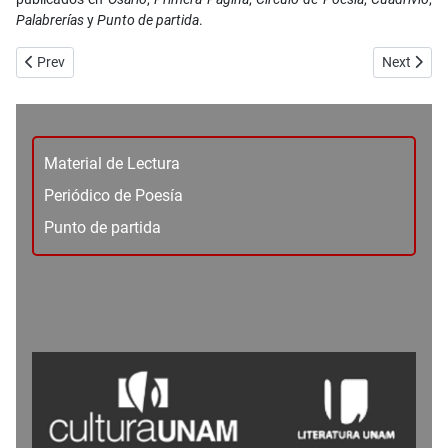
Palabrerías
y
Punto de partida
.
Previous article: No. 68 - Ensayo - Batimóvil - Marco Antonio Murillo
Next articl
Prev
Next
Material de Lectura
Periódico de Poesía
Punto de partida