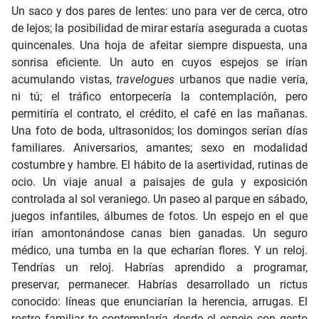
Un saco y dos pares de lentes: uno para ver de cerca, otro
de lejos; la posibilidad de mirar estaría asegurada a cuotas
quincenales. Una hoja de afeitar siempre dispuesta, una
sonrisa eficiente. Un auto en cuyos espejos se irían
acumulando vistas,
travelogues
urbanos que nadie vería,
ni tú; el tráfico entorpecería la contemplación, pero
permitiría el contrato, el crédito, el café en las mañanas.
Una foto de boda, ultrasonidos; los domingos serían días
familiares. Aniversarios, amantes; sexo en modalidad
costumbre y hambre. El hábito de la asertividad, rutinas de
ocio. Un viaje anual a paisajes de gula y exposición
controlada al sol veraniego. Un paseo al parque en sábado,
juegos infantiles, álbumes de fotos. Un espejo en el que
irían amontonándose canas bien ganadas. Un seguro
médico, una tumba en la que echarían flores. Y un reloj.
Tendrías un reloj. Habrías aprendido a programar,
preservar, permanecer. Habrías desarrollado un rictus
conocido: líneas que enunciarían la herencia, arrugas. El
rostro familiar te contemplaría desde el espejo con gesto