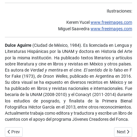
Ilustraciones:
Kerem Yucel
www.freeimages.com
Miguel Saavedra
www.freeimages.com
Dulce Aguirre
(Ciudad de México, 1984). Es licenciada en Lengua y
Literaturas Hispánicas por la
UNAM
y doctora en Historia del Arte
por la misma institución. Ha publicado textos literarios y artículos
sobre literatura y cine en libros y revistas en México y otros países.
Es autora de
Verdad y mentira en el cine. El sentido de lo falso en
F
for Fake (1973),
de Orson Welles
, publicado en Argentina en 2016.
Su obra visual se ha expuesto en diversos recintos en México y se
ha publicado en libros y revistas nacionales e internacionales. Fue
becaria de la
UNAM
(2008-2010) y el Conacyt (2011-2014) durante
los estudios de posgrado, y finalista de la Primera Bienal
Fotográfica Héctor García en el 2013, entre otros reconocimientos.
Actualmente trabaja como editora y traductora y escribe un libro de
cuentos con el apoyo del programa Jóvenes Creadores del Fonca.
Previous article: No. 69 - Crónica - Félix y Noé, dos libreros en el call
Next articl
Prev
Next