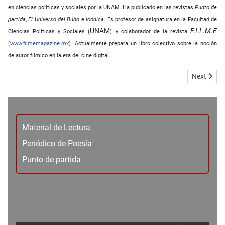
en ciencias políticas y sociales por la UNAM. Ha publicado en las revistas
Punto de
partida
,
El Universo del Búho
e
Icónica
. Es profesor de asignatura en la Facultad de
UNAM
F.I.L.M.E
Ciencias Políticas y Sociales (
) y colaborador de la revista
(
www.filmemagazine.mx
). Actualmente prepara un libro colectivo sobre la noción
de autor fílmico en la era del cine digital.
Next articl
Next
Material de Lectura
Periódico de Poesía
Punto de partida