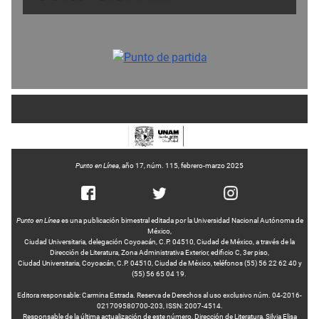
Punto en Línea
, año 17, núm. 115, febrero-marzo 2025
Punto en Línea
es una publicación bimestral editada por la Universidad Nacional Autónoma de
México,
Ciudad Universitaria, delegación Coyoacán, C.P. 04510, Ciudad de México, a través de la
Dirección de Literatura, Zona Administrativa Exterior, edificio C, 3er piso,
Ciudad Universitaria, Coyoacán, C.P. 04510, Ciudad de México, teléfonos (55) 56 22 62 40 y
(55) 56 65 04 19.
Editora responsable: Carmina Estrada. Reserva de Derechos al uso exclusivo núm. 04-2016-
021709580700-203, ISSN: 2007-4514.
Responsable de la última actualización de este número, Dirección de Literatura, Silvia Elisa