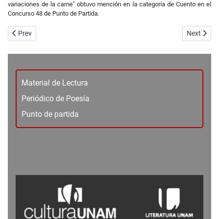
variaciones de la carne" obtuvo mención en la categoría de Cuento en el
Concurso 48 de Punto de Partida.
Previous article: No. 70-71 - Traducción -¿Por qué los estadounidens
Next artic
Prev
Next
Material de Lectura
Periódico de Poesía
Punto de partida