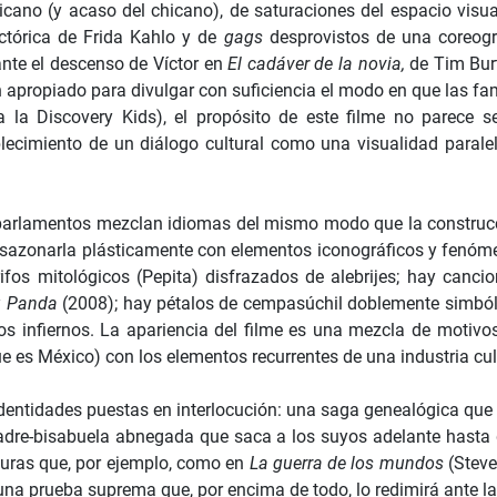
cano (y acaso del chicano), de saturaciones del espacio visua
tórica de Frida Kahlo y de
gags
desprovistos de una coreogr
ante el descenso de Víctor en
El cadáver de la novia,
de Tim Bur
n apropiado para divulgar con suficiencia el modo en que las fa
la Discovery Kids), el propósito de este filme no parece se
blecimiento de un diálogo cultural como una visualidad paralel
s parlamentos mezclan idiomas del mismo modo que la construc
ra sazonarla plásticamente con elementos iconográficos y fenóm
rifos mitológicos (Pepita) disfrazados de alebrijes; hay canc
u Panda
(2008); hay pétalos de cempasúchil doblemente simbóli
os infiernos. La apariencia del filme es una mezcla de motivos
 es México) con los elementos recurrentes de una industria cult
dentidades puestas en interlocución: una saga genealógica que vi
dre-bisabuela abnegada que saca a los suyos adelante hasta q
nturas que, por ejemplo, como en
La guerra de los mundos
(Stev
na prueba suprema que, por encima de todo, lo redimirá ante la