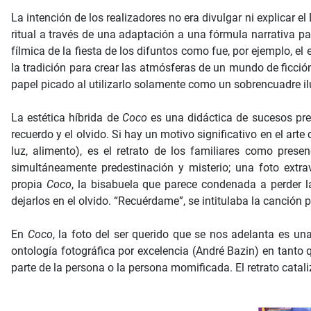
La intención de los realizadores no era divulgar ni explicar e
ritual a través de una adaptación a una fórmula narrativa par
fílmica de la fiesta de los difuntos como fue, por ejemplo, el 
la tradición para crear las atmósferas de un mundo de ficció
papel picado al utilizarlo solamente como un sobrencuadre ilu
La estética híbrida de
Coco
es una didáctica de sucesos pred
recuerdo y el olvido. Si hay un motivo significativo en el art
luz, alimento), es el retrato de los familiares como pres
simultáneamente predestinación y misterio; una foto extra
propia
Coco
, la bisabuela que parece condenada a perder l
dejarlos en el olvido. “Recuérdame”, se intitulaba la canción p
En
Coco
, la foto del ser querido que se nos adelanta es una
ontología fotográfica por excelencia (André Bazin) en tanto 
parte de la persona o la persona momificada. El retrato cata