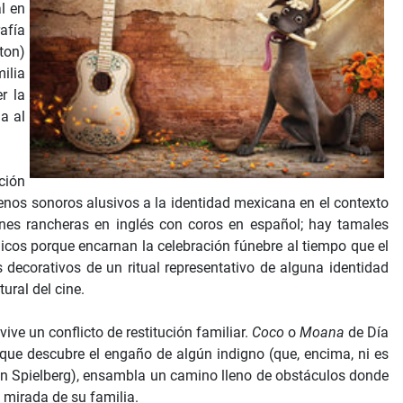
l en
afía
ton)
milia
r la
a al
ción
enos sonoros alusivos a la identidad mexicana en el contexto
iones rancheras en inglés con coros en español; hay tamales
cos porque encarnan la celebración fúnebre al tiempo que el
 decorativos de un ritual representativo de alguna identidad
ural del cine.
ve un conflicto de restitución familiar.
Coco
o
Moana
de Día
ue descubre el engaño de algún indigno (que, encima, ni es
en Spielberg), ensambla un camino lleno de obstáculos donde
 mirada de su familia.