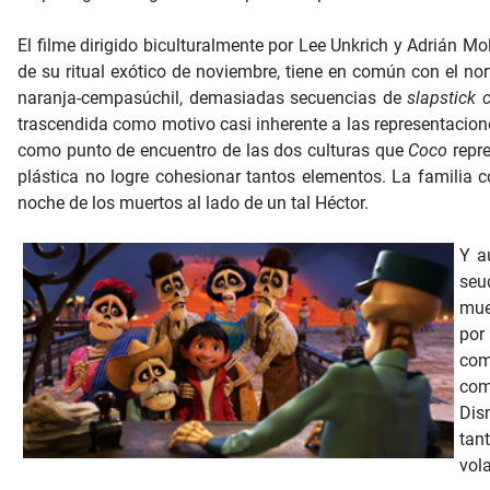
El filme dirigido biculturalmente por Lee Unkrich y Adrián Mo
de su ritual exótico de noviembre, tiene en común con el no
naranja-cempasúchil, demasiadas secuencias de
slapstick
trascendida como motivo casi inherente a las representacio
como punto de encuentro de las dos culturas que
Coco
repre
plástica no logre cohesionar tantos elementos. La famili
noche de los muertos al lado de un tal Héctor.
Y a
seu
mue
por
com
com
Dis
tan
vola