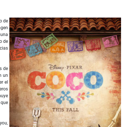
o de
magen
n una
o de
cias
s de
n un
r el
eros
 huye
 que
you,