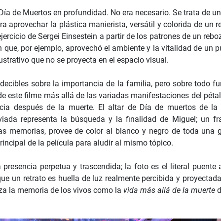
l Día de Muertos en profundidad. No era necesario. Se trata de u
a aprovechar la plástica manierista, versátil y colorida de un r
ejercicio de Sergei Einsestein a partir de los patrones de un reb
n que, por ejemplo, aprovechó el ambiente y la vitalidad de un 
strativo que no se proyecta en el espacio visual.
ecibles sobre la importancia de la familia, pero sobre todo fu
e de este filme más allá de las variadas manifestaciones del pétal
encia después de la muerte. El altar de Día de muertos de la 
viada representa la búsqueda y la finalidad de Miguel; un fra
as memorias, provee de color al blanco y negro de toda una g
rincipal de la película para aludir al mismo tópico.
 presencia perpetua y trascendida; la foto es el literal puente
que un retrato es huella de luz realmente percibida y proyecta
liza la memoria de los vivos como la
vida más allá de la muerte
d