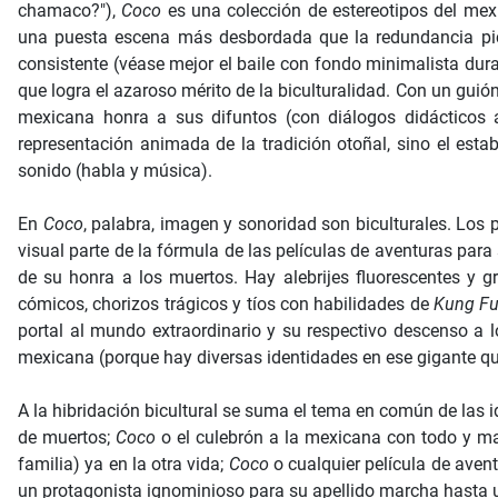
chamaco?"),
Coco
es una colección de estereotipos del mexi
una puesta escena más desbordada que la redundancia pic
consistente (véase mejor el baile con fondo minimalista dur
que logra el azaroso mérito de la biculturalidad. Con un guió
mexicana honra a sus difuntos (con diálogos didácticos a 
representación animada de la tradición otoñal, sino el esta
sonido (habla y música).
En
Coco
, palabra, imagen y sonoridad son biculturales. Lo
visual parte de la fórmula de las películas de aventuras pa
de su honra a los muertos. Hay alebrijes fluorescentes y g
cómicos, chorizos trágicos y tíos con habilidades de
Kung F
portal al mundo extraordinario y su respectivo descenso a l
mexicana (porque hay diversas identidades en ese gigante que
A la hibridación bicultural se suma el tema en común de las i
de muertos;
Coco
o el culebrón a la mexicana con todo y ma
familia) ya en la otra vida;
Coco
o cualquier película de ave
un protagonista ignominioso para su apellido marcha hasta u