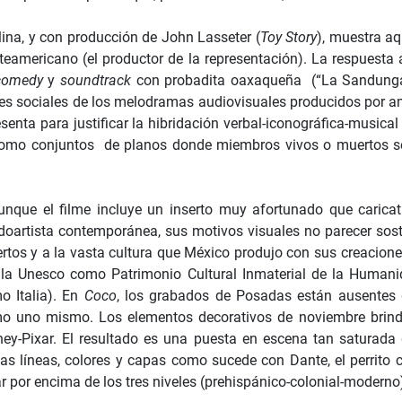
lina, y con producción de John Lasseter (
Toy Story
), muestra aq
rteamericano (el productor de la representación). La respuesta
 comedy
y
soundtrack
con probadita oaxaqueña (“La Sandunga” y
nes sociales de los melodramas audiovisuales producidos por 
senta para justificar la hibridación verbal-iconográfica-musica
a como conjuntos de planos donde miembros vivos o muertos se
unque el filme incluye un inserto muy afortunado que caricat
doartista contemporánea, sus motivos visuales no parecer sost
rtos y a la vasta cultura que México produjo con sus creacione
 la Unesco como Patrimonio Cultural Inmaterial de la Human
o Italia). En
Coco
, los grabados de Posadas están ausentes
o uno mismo. Los elementos decorativos de noviembre brinda
ney-Pixar. El resultado es una puesta en escena tan saturad
tas líneas, colores y capas como sucede con Dante, el perrito c
r por encima de los tres niveles (prehispánico-colonial-moderno