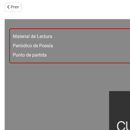
Previous article: No. 70-71 - Crónica - San Marcos - Héctor Andrés E
Prev
Material de Lectura
Periódico de Poesía
Punto de partida