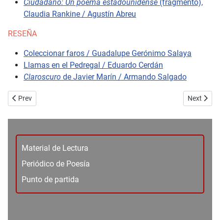
Ciudadano: Un poema estadounidense
(fragmento),
Claudia Rankine / Agustín Abreu
RESEÑA
Coleccionar faros / Guadalupe Gerónimo Salaya
Llamas en el Pedregal / Eduardo Cerdán
Claroscuro
de Javier Marín / Armando Salgado
Previous article: No. 73 - Ensayo - Viento aparente - César García C
Next articl
Prev
Next
Material de Lectura
Periódico de Poesía
Punto de partida