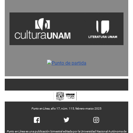
Punto en Línea
, año 17, núm. 115, febrero-marzo 2025
Punto en Línea
es una publicación bimestral editada por la Universidad Nacional Autónoma de