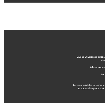
Ciudad Universitaria, delega
Ciu
Editora respo
Zona
La responsabilidad de los text
Se autoriza la reproducción