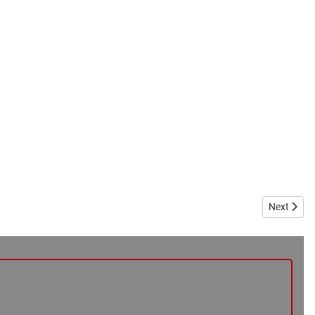
Next articl
Next