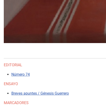
EDITORIAL
Número 74
ENSAYO
Breves apuntes / Génesis Guerrero
MARCADORES