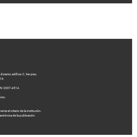
terior, edificio C, 3er piso,
 19.
SN: 2007-4514.
,
xico,
te el criterio de la institución.
ectrónica de la publicación.