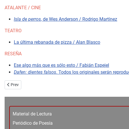
ATALANTE / CINE
Isla de perros
, de Wes Anderson / Rodrigo Martínez
TEATRO
La última rebanada de pizza / Alan Blasco
RESEÑA
Ese algo más que es sólo esto / Fabián Espejel
Dafen: dientes falsos
. Todos los originales serán reprodu
Previous article: Editorial 74
Prev
Material de Lectura
Periódico de Poesía