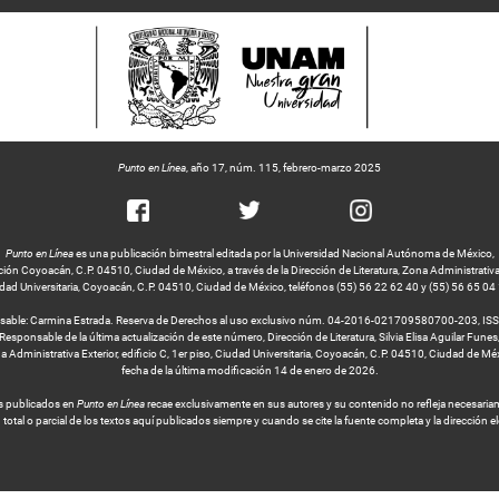
Punto en Línea
, año 17, núm. 115, febrero-marzo 2025
Punto en Línea
es una publicación bimestral editada por la Universidad Nacional Autónoma de México,
ción Coyoacán, C.P. 04510, Ciudad de México, a través de la Dirección de Literatura, Zona Administrativa Ex
dad Universitaria, Coyoacán, C.P. 04510, Ciudad de México, teléfonos (55) 56 22 62 40 y (55) 56 65 04
nsable: Carmina Estrada. Reserva de Derechos al uso exclusivo núm. 04-2016-021709580700-203, IS
Responsable de la última actualización de este número, Dirección de Literatura, Silvia Elisa Aguilar Funes
 Administrativa Exterior, edificio C, 1er piso, Ciudad Universitaria, Coyoacán, C.P. 04510, Ciudad de Mé
fecha de la última modificación 14 de enero de 2026.
os publicados en
Punto en Línea
recae exclusivamente en sus autores y su contenido no refleja necesariamen
 total o parcial de los textos aquí publicados siempre y cuando se cite la fuente completa y la dirección el