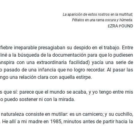
La aparición de estos rostros en la multitud;
Pétalos en una rama oscura y húmeda.
ZRA
OUND
E
P
iebre irreparable presagiaban su despido en el trabajo. Entre
decliné a la búsqueda de la documentación para que lo pudiesen
ranspira con una extraordinaria facilidad) yacía una serie de
ico pasado de una infancia que no logro recordar. Al pasar las
go una relación clara con aquella estirpe.
 que sí: parece que el mundo se acaba, y yo tengo entre mis
 puedo sostener ni con la mirada.
u naturaleza consiste en mutilar: es un carnicero; y su cuchillo,
 He allí a mi madre en 1985, minutos antes de partir hacia la