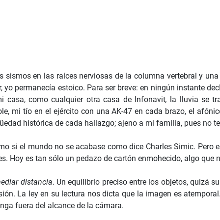
s sismos en las raíces nerviosas de la columna vertebral y una f
lar, yo permanecía estoico. Para ser breve: en ningún instante 
i casa, como cualquier otra casa de Infonavit
,
la lluvia se t
ole, mi tío en el ejército con una AK-47 en cada brazo, el afón
ad histórica de cada hallazgo; ajeno a mi familia, pues no ten
mo si el mundo no se acabase como dice Charles Simic. Pero es
. Hoy es tan sólo un pedazo de cartón enmohecido, algo que no
mediar distancia
. Un equilibrio preciso entre los objetos, quizá s
ión. La ley en su lectura nos dicta que la imagen es atemporal.
nga fuera del alcance de la cámara.