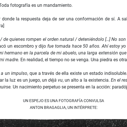
. Toda fotografía es un mandamiento.
ar donde la respuesta deja de ser una conformación de sí. A sab
ra]
ga / de quienes rompen el orden natural / deteniéndolo […] No son
sacó un escombro y dijo
fue tomada hace 50 años. Ahí estoy yo 
mi hermano en la parcela de mi abuelo, una larga extensión qu
 mi madre.
En realidad, el tiempo no se venga. Una piedra es otr
 a un impulso
, que a través de ella existe un estado indisolubl
ar la luz es un juego, un
déjà vu
, un alto a la existencia.
En el r
guirse.
Un nacimiento perpetuo se presenta en la acción: paradóji
UN ESPEJO ES UNA FOTOGRAFÍA CONVULSA
ANTON BRAGAGLIA, UN INTÉRPRETE: