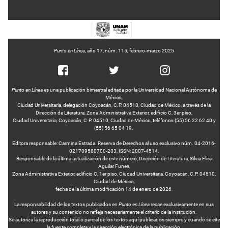
Punto en Línea
, año 17, núm. 115, febrero-marzo 2025
Punto en Línea
es una publicación bimestral editada por la Universidad Nacional Autónoma de
México,
Ciudad Universitaria, delegación Coyoacán, C.P. 04510, Ciudad de México, a través de la
Dirección de Literatura, Zona Administrativa Exterior, edificio C, 3er piso,
Ciudad Universitaria, Coyoacán, C.P. 04510, Ciudad de México, teléfonos (55) 56 22 62 40 y
(55) 56 65 04 19.
Editora responsable: Carmina Estrada. Reserva de Derechos al uso exclusivo núm. 04-2016-
021709580700-203, ISSN: 2007-4514.
Responsable de la última actualización de este número, Dirección de Literatura, Silvia Elisa
Aguilar Funes,
Zona Administrativa Exterior, edificio C, 1er piso, Ciudad Universitaria, Coyoacán, C.P. 04510,
Ciudad de México,
fecha de la última modificación 14 de enero de 2026.
La responsabilidad de los textos publicados en
Punto en Línea
recae exclusivamente en sus
autores y su contenido no refleja necesariamente el criterio de la institución.
Se autoriza la reproducción total o parcial de los textos aquí publicados siempre y cuando se cite
la fuente completa y la dirección electrónica de la publicación.