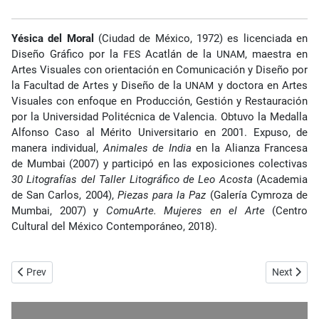
Yésica del Moral
(Ciudad de México, 1972) es licenciada en
Diseño Gráfico por la
Acatlán de la
, maestra en
FES
UNAM
Artes Visuales con orientación en Comunicación y Diseño por
la Facultad de Artes y Diseño de la
y doctora en Artes
UNAM
Visuales con enfoque en Producción, Gestión y Restauración
por la Universidad Politécnica de Valencia. Obtuvo la Medalla
Alfonso Caso al Mérito Universitario en 2001. Expuso, de
manera individual,
Animales de India
en la Alianza Francesa
de Mumbai (2007) y participó en las exposiciones colectivas
30 Litografías del Taller Litográfico de Leo Acosta
(Academia
de San Carlos, 2004),
Piezas para la Paz
(Galería Cymroza de
Mumbai, 2007) y
ComuArte. Mujeres en el Arte
(Centro
Cultural del México Contemporáneo, 2018).
Previous article: No. 76 - Poesía - Cachimba - Carlos Sánchez Emir
Next articl
Prev
Next