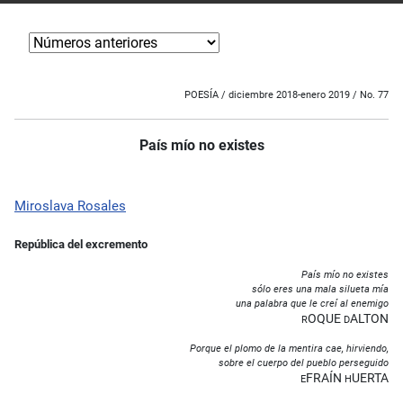
POESÍA / diciembre 2018-enero 2019 / No. 77
País mío no existes
Miroslava Rosales
República del excremento
País mío no existes
sólo eres una mala silueta mía
una palabra que le creí al enemigo
OQUE
ALTON
R
D
Porque el plomo de la mentira cae, hirviendo,
sobre el cuerpo del pueblo perseguido
FRAÍN
UERTA
E
H