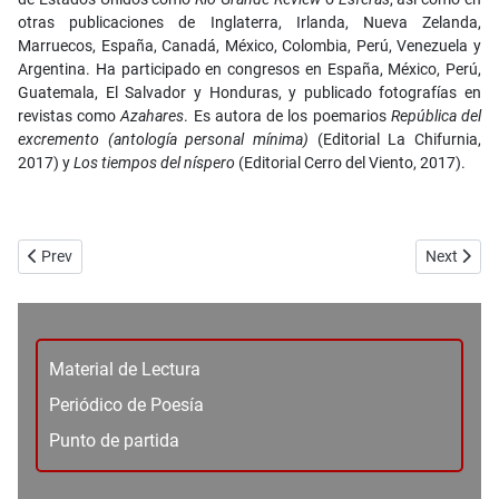
otras publicaciones de Inglaterra, Irlanda, Nueva Zelanda,
Marruecos, España, Canadá, México, Colombia, Perú, Venezuela y
Argentina. Ha participado en congresos en España, México, Perú,
Guatemala, El Salvador y Honduras, y publicado fotografías en
revistas como
Azahares
. Es autora de los poemarios
República del
excremento (antología personal mínima)
(Editorial La Chifurnia,
2017) y
Los tiempos del níspero
(Editorial Cerro del Viento, 2017).
Previous article: No. 77 - Poesía - Tres poemas niños - María Choza
Next articl
Prev
Next
Material de Lectura
Periódico de Poesía
Punto de partida