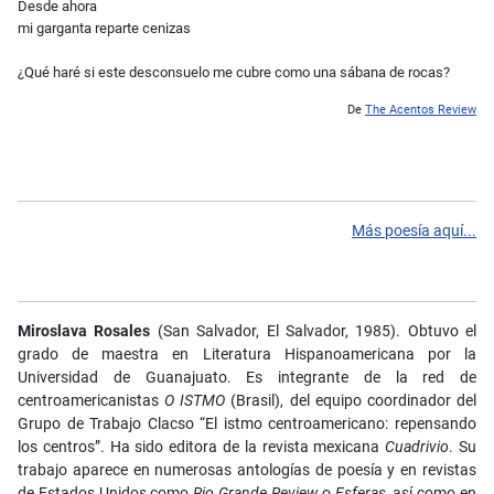
Desde ahora
mi garganta reparte cenizas
¿Qué haré si este desconsuelo me cubre como una sábana de rocas?
De
The Acentos Review
Más poesía aquí...
Miroslava Rosales
(San Salvador, El Salvador, 1985). Obtuvo el
grado de maestra en Literatura Hispanoamericana por la
Universidad de Guanajuato. Es integrante de la red de
centroamericanistas
O ISTMO
(Brasil), del equipo coordinador del
Grupo de Trabajo Clacso “El istmo centroamericano: repensando
los centros”. Ha sido editora de la revista mexicana
Cuadrivio
. Su
trabajo aparece en numerosas antologías de poesía y en revistas
de Estados Unidos como
Rio Grande Review
o
Esferas
, así como en