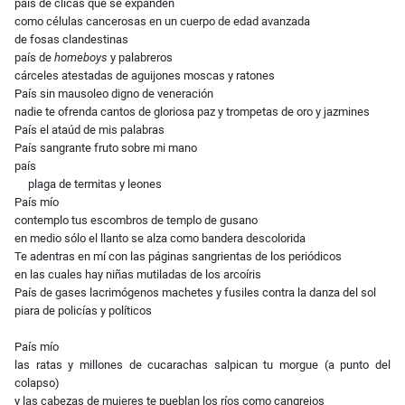
país de clicas que se expanden
como células cancerosas en un cuerpo de edad avanzada
de fosas clandestinas
país de
homeboys
y palabreros
cárceles atestadas de aguijones moscas y ratones
País sin mausoleo digno de veneración
nadie te ofrenda cantos de gloriosa paz y trompetas de oro y jazmines
País el ataúd de mis palabras
País sangrante fruto sobre mi mano
país
plaga de termitas y leones
País mío
contemplo tus escombros de templo de gusano
en medio sólo el llanto se alza como bandera descolorida
Te adentras en mí con las páginas sangrientas de los periódicos
en las cuales hay niñas mutiladas de los arcoíris
País de gases lacrimógenos machetes y fusiles contra la danza del sol
piara de policías y políticos
País mío
las ratas y millones de cucarachas salpican tu morgue (a punto del
colapso)
y las cabezas de mujeres te pueblan los ríos como cangrejos