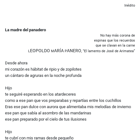
Inédito
La madre del panadero
No hay más corona de
espinas que los recuerdos
que se clavan en la carne
EOPOLDO
ARÍA
ANERO
L
M
P
, “El lamento de José de Arimatea”
Desde ahora
mi corazón es hábitat de ripio y de zopilotes
un cántaro de agruras en la noche profunda
Hijo
te seguiré esperando en los atardeceres
como a ese pan que vos preparabas y repartías entre los cuchillos
Eras ese pan dulce con aurora que alimentaba mis melodías de invierno
ese pan que sabía al asombro de las mandarinas
ese pan preparado por el cielo de tus ilusiones
Hijo
te cubrí con mis ramas desde pequeño