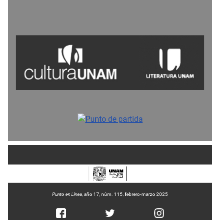
Punto en Línea
, año 17, núm. 115, febrero-marzo 2025