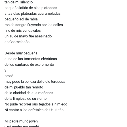
tan de mi silencio
pequeño latido de olas plateadas
altas olas plateadas acarameladas
pequeño sol de rabia
ron de sangre fluyendo por las calles
lirio de mis vendavales
un 10 de mayo fue asesinado
en Chamelecón
Desde muy pequeña
supe de las tormentas eléctricas
de los cántaros de excremento
y
probé
muy poco la belleza del cielo turquesa
de mi pueblo tan remoto
de la claridad de sus mañanas
de la limpieza de su viento
No pude recorrer sus tejados sin miedo
Ni cantar a los cafetales de Usulután
Mi padre murió joven
y mi madre me regaló