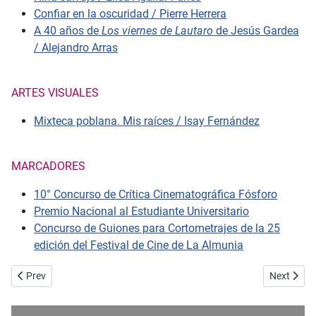
Confiar en la oscuridad / Pierre Herrera
A 40 años de
Los viernes de Lautaro
de Jesús Gardea
/ Alejandro Arras
ARTES VISUALES
Mixteca poblana. Mis raíces / Isay Fernández
MARCADORES
10° Concurso de Crítica Cinematográfica Fósforo
Premio Nacional al Estudiante Universitario
Concurso de Guiones para Cortometrajes de la 25
edición del Festival de Cine de La Almunia
Previous article: No. 83 - Atalante - Varda por Agnès. Tríptico del e
Next articl
Prev
Next