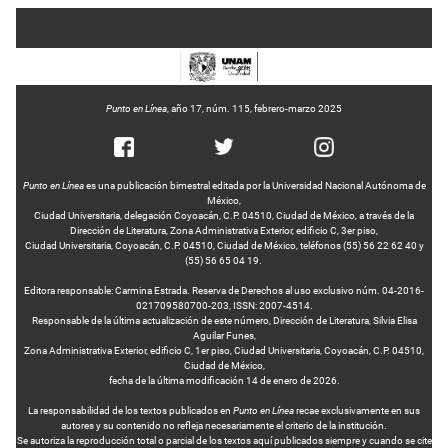
Punto en Línea
, año 17, núm. 115, febrero-marzo 2025
Punto en Línea
es una publicación bimestral editada por la Universidad Nacional Autónoma de
México,
Ciudad Universitaria, delegación Coyoacán, C.P. 04510, Ciudad de México, a través de la
Dirección de Literatura, Zona Administrativa Exterior, edificio C, 3er piso,
Ciudad Universitaria, Coyoacán, C.P. 04510, Ciudad de México, teléfonos (55) 56 22 62 40 y
(55) 56 65 04 19.
Editora responsable: Carmina Estrada. Reserva de Derechos al uso exclusivo núm. 04-2016-
021709580700-203, ISSN: 2007-4514.
Responsable de la última actualización de este número, Dirección de Literatura, Silvia Elisa
Aguilar Funes,
Zona Administrativa Exterior, edificio C, 1er piso, Ciudad Universitaria, Coyoacán, C.P. 04510,
Ciudad de México,
fecha de la última modificación 14 de enero de 2026.
La responsabilidad de los textos publicados en
Punto en Línea
recae exclusivamente en sus
autores y su contenido no refleja necesariamente el criterio de la institución.
Se autoriza la reproducción total o parcial de los textos aquí publicados siempre y cuando se cite