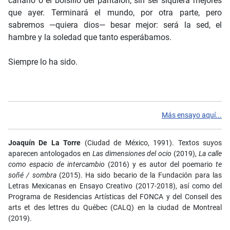
canario o el bolsillo del pantalón, sin ser siquiera mejores
que ayer. Terminará el mundo, por otra parte, pero
sabremos —quiera dios— besar mejor: será la sed, el
hambre y la soledad que tanto esperábamos.
Siempre lo ha sido.
Más ensayo aquí...
Joaquín De La Torre
(Ciudad de México, 1991). Textos suyos
aparecen antologados en
Las dimensiones del ocio
(2019),
La calle
como espacio de intercambio
(2016) y es autor del poemario
te
soñé / sombra
(2015). Ha sido becario de la Fundación para las
Letras Mexicanas en Ensayo Creativo (2017-2018), así como del
Programa de Residencias Artísticas del
FONCA
y del Conseil des
arts et des lettres du Québec (
CALQ
) en la ciudad de Montreal
(2019).