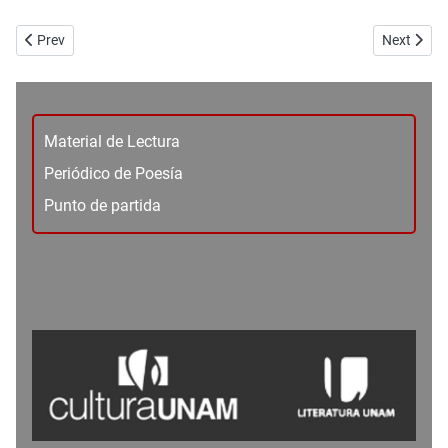
Previous article: No. 85-86 - Vivir el encierro - Multimedia - Vivir el en
Next articl
Prev
Next
Material de Lectura
Periódico de Poesía
Punto de partida