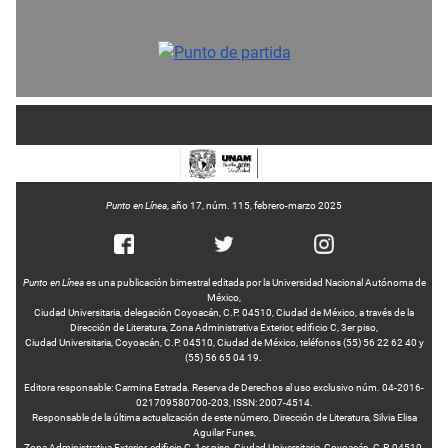
Punto en Línea
, año 17, núm. 115, febrero-marzo 2025
Punto en Línea
es una publicación bimestral editada por la Universidad Nacional Autónoma de
México,
Ciudad Universitaria, delegación Coyoacán, C.P. 04510, Ciudad de México, a través de la
Dirección de Literatura, Zona Administrativa Exterior, edificio C, 3er piso,
Ciudad Universitaria, Coyoacán, C.P. 04510, Ciudad de México, teléfonos (55) 56 22 62 40 y
(55) 56 65 04 19.
Editora responsable: Carmina Estrada. Reserva de Derechos al uso exclusivo núm. 04-2016-
021709580700-203, ISSN: 2007-4514.
Responsable de la última actualización de este número, Dirección de Literatura, Silvia Elisa
Aguilar Funes,
Zona Administrativa Exterior, edificio C, 1er piso, Ciudad Universitaria, Coyoacán, C.P. 04510,