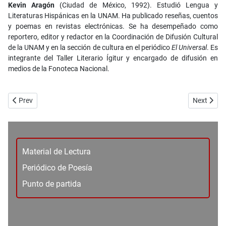
Kevin Aragón
(Ciudad de México, 1992). Estudió Lengua y
Literaturas Hispánicas en la
UNAM
. Ha publicado reseñas, cuentos
y poemas en revistas electrónicas. Se ha desempeñado como
reportero, editor y redactor en la Coordinación de Difusión Cultural
de la
UNAM
y en la sección de cultura en el periódico
El Universal
. Es
integrante del Taller Literario Ígitur y encargado de difusión en
medios de la Fonoteca Nacional.
Previous article: No. 85-86 - Vivir el enciero - Cuento - Sexto día - Juli
Next articl
Prev
Next
Material de Lectura
Periódico de Poesía
Punto de partida