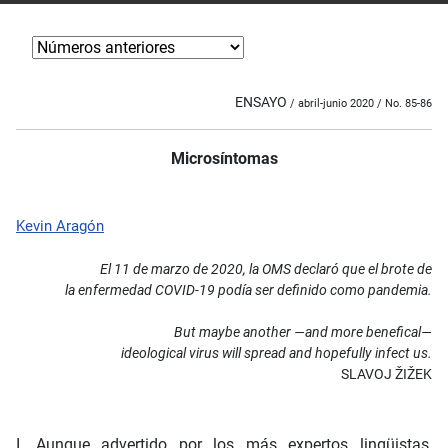
ENSAYO
/ abril-junio 2020 / No. 85-86
Microsíntomas
Kevin Aragón
El 11 de marzo de 2020, la
OMS
declaró que el brote de
la enfermedad
COVID
-19 podía ser definido como pandemia.
But maybe another —and more benefical—
ideological virus will spread and hopefully infect us.
S
LAVOJ
Ž
IŽEK
I. Aunque advertido por los más expertos lingüistas,