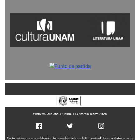
Punto en Línea
, año 17, núm. 115, febrero-marzo 2025
Punto en Línea
es una publicación bimestral editada por la Universidad Nacional Autónoma de