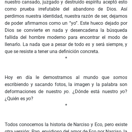
nuestro cansado, juzgado y destruido espíritu aceptó esto
como prueba irrefutable del abandono de Dios. Así
perdimos nuestra identidad, nuestra razón de ser, dejamos
de poder afirmarnos como un “yo”. Este hueco dejado por
Dios se convierte en nada y desencadena la búsqueda
fallida del hombre moderno para encontrar el modo de
llenarlo. La nada que a pesar de todo
es
y será siempre, y
que se resiste a tener una definición concreta.
*
Hoy en día le demostramos al mundo que
somos
escribiendo y sacando fotos, la imagen y la palabra son
deformaciones de nuestro
yo
. ¿Dónde está nuestro
yo
?
¿Quién es
yo
?
*
Todos conocemos la historia de Narciso y Eco, pero existe
otra versión: Pan, envidioso del amor de Eco por Narciso, la