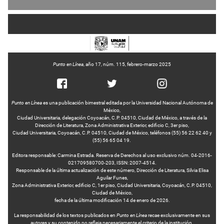
Punto en Línea
, año 17, núm. 115, febrero-marzo 2025
Punto en Línea
es una publicación bimestral editada por la Universidad Nacional Autónoma de
México,
Ciudad Universitaria, delegación Coyoacán, C.P. 04510, Ciudad de México, a través de la
Dirección de Literatura, Zona Administrativa Exterior, edificio C, 3er piso,
Ciudad Universitaria, Coyoacán, C.P. 04510, Ciudad de México, teléfonos (55) 56 22 62 40 y
(55) 56 65 04 19.
Editora responsable: Carmina Estrada. Reserva de Derechos al uso exclusivo núm. 04-2016-
021709580700-203, ISSN: 2007-4514.
Responsable de la última actualización de este número, Dirección de Literatura, Silvia Elisa
Aguilar Funes,
Zona Administrativa Exterior, edificio C, 1er piso, Ciudad Universitaria, Coyoacán, C.P. 04510,
Ciudad de México,
fecha de la última modificación 14 de enero de 2026.
La responsabilidad de los textos publicados en
Punto en Línea
recae exclusivamente en sus
autores y su contenido no refleja necesariamente el criterio de la institución.