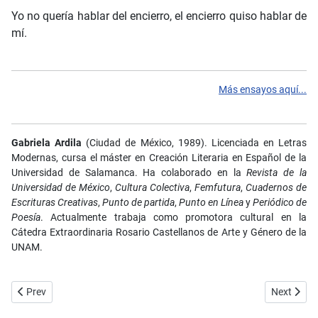
Yo no quería hablar del encierro, el encierro quiso hablar de
mí.
Más ensayos aquí...
Gabriela Ardila
(Ciudad de México, 1989). Licenciada en Letras
Modernas, cursa el máster en Creación Literaria en Español de la
Universidad de Salamanca. Ha colaborado en la
Revista de la
Universidad de México
,
Cultura Colectiva
,
Femfutura
,
Cuadernos de
Escrituras Creativas
,
Punto de partida
,
Punto en Línea
y
Periódico de
Poesía
. Actualmente trabaja como promotora cultural en la
Cátedra Extraordinaria Rosario Castellanos de Arte y Género de la
UNAM
.
Previous article: No. 85-86 - Vivir el enciero - Ensayo - La vuelta a ca
Next articl
Prev
Next