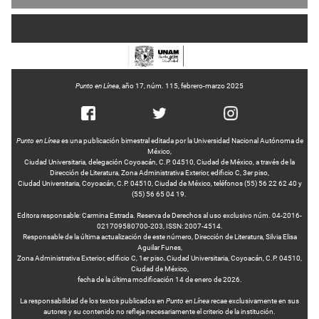
Punto en Línea
, año 17, núm. 115, febrero-marzo 2025
Punto en Línea
es una publicación bimestral editada por la Universidad Nacional Autónoma de
México,
Ciudad Universitaria, delegación Coyoacán, C.P. 04510, Ciudad de México, a través de la
Dirección de Literatura, Zona Administrativa Exterior, edificio C, 3er piso,
Ciudad Universitaria, Coyoacán, C.P. 04510, Ciudad de México, teléfonos (55) 56 22 62 40 y
(55) 56 65 04 19.
Editora responsable: Carmina Estrada. Reserva de Derechos al uso exclusivo núm. 04-2016-
021709580700-203, ISSN: 2007-4514.
Responsable de la última actualización de este número, Dirección de Literatura, Silvia Elisa
Aguilar Funes,
Zona Administrativa Exterior, edificio C, 1er piso, Ciudad Universitaria, Coyoacán, C.P. 04510,
Ciudad de México,
fecha de la última modificación 14 de enero de 2026.
La responsabilidad de los textos publicados en
Punto en Línea
recae exclusivamente en sus
autores y su contenido no refleja necesariamente el criterio de la institución.