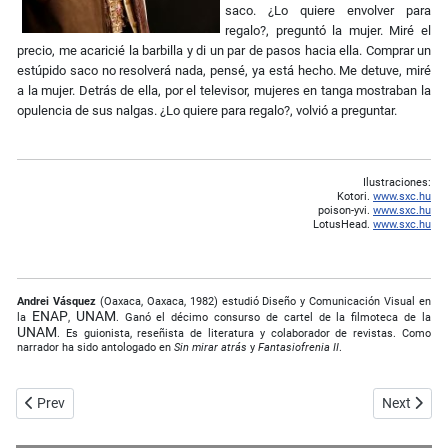
saco. ¿Lo quiere envolver para
regalo?, preguntó la mujer. Miré el
precio, me acaricié la barbilla y di un par de pasos hacia ella. Comprar un
estúpido saco no resolverá nada, pensé, ya está hecho. Me detuve, miré
a la mujer. Detrás de ella, por el televisor, mujeres en tanga mostraban la
opulencia de sus nalgas. ¿Lo quiere para regalo?, volvió a preguntar.
Ilustraciones:
Kotori.
www.sxc.hu
poison-yvi.
www.sxc.hu
LotusHead.
www.sxc.hu
Andrei Vásquez
(Oaxaca, Oaxaca, 1982) estudió Diseño y Comunicación Visual en
ENAP
UNAM
la
,
. Ganó el décimo consurso de cartel de la filmoteca de la
UNAM
. Es guionista, reseñista de literatura y colaborador de revistas. Como
narrador ha sido antologado en
Sin mirar atrás
y
Fantasiofrenia II
.
Previous article: La muerte de Gregorio Balbuena
Next artic
Prev
Next