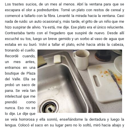
Los trastes sucios, de un mes al menos. Abrí la ventana para que se
escapara el olor a podredumbre. Tomé un plato con restos de cereal y
comencé a tallarlo con la fibra. Levanté la mirada hacia la ventana. Casi
nada de ruido: un auto ocasional y, más tarde, el grito de un niño que me
hizo suspirar de alivio. Ya está, me dije. Ese plato era el único reluciente.
Contrastaba tanto con el fregadero que suspiré de nuevo. Desde allí
escuché su tos, luego un breve gemido y un sorbo al vaso de agua que
estaba en su buró. Volví a tallar el plato, eché hacia
atrás la cabeza,
tronando el cuello.
Recordé cuando,
un mes antes,
entramos en una
boutique de Plaza
del Valle. Ella se
probó un saco de
pana. Se veía tan
intelectual que me
prendió como
nunca. Eso no se
lo dije. Le dije que
se veía horrorosa y ella sonrió, enseñándome la dentadura y luego la
lengua. Colocó el saco en su lugar pero no lo soltó, miró hacia abajo y