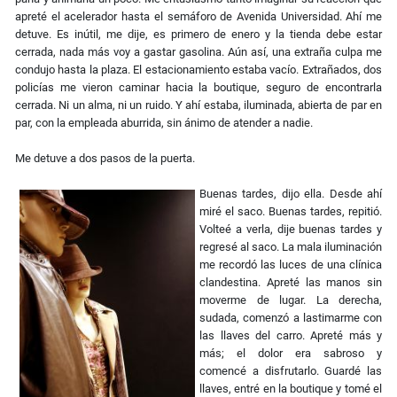
apreté el acelerador hasta el semáforo de Avenida Universidad. Ahí me
detuve. Es inútil, me dije, es primero de enero y la tienda debe estar
cerrada, nada más voy a gastar gasolina. Aún así, una extraña culpa me
condujo hasta la plaza. El estacionamiento estaba vacío. Extrañados, dos
policías me vieron caminar hacia la boutique, seguro de encontrarla
cerrada. Ni un alma, ni un ruido. Y ahí estaba, iluminada, abierta de par en
par, con la empleada aburrida, sin ánimo de atender a nadie.
Me detuve a dos pasos de la puerta.
Buenas tardes, dijo ella. Desde ahí
miré el saco. Buenas tardes, repitió.
Volteé a verla, dije buenas tardes y
regresé al saco. La mala iluminación
me recordó las luces de una clínica
clandestina. Apreté las manos sin
moverme de lugar. La derecha,
sudada, comenzó a lastimarme con
las llaves del carro. Apreté más y
más; el dolor era sabroso y
comencé a disfrutarlo. Guardé las
llaves, entré en la boutique y tomé el