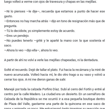
luego volteó a verme con ojos de travesura y chapas en las mejillas.
—Ni lo pienses —le dije—, recuerda que estamos a punto de hacer ese
gasto.
—Entonces no hay marcha atrás —dijo en tono de resignación más que de
pregunta.
—Tú lo decidiste, yo simplemente estoy de acuerdo.
—Eres un pendejo.
—No puedes tenerlo —grité y le aparté la mano con la que sostenía el
saco.
—Ahora lo veo —dijo ella—, ahora lo veo.
A partir de ahí no volví a verle las mejillas chapeadas, ni la dentadura.
Solté el recuerdo. Dejé de tallar el plato. Fui hacia la recámara y la miré de
nuevo acurrucada. Volteó hacia mí, le dio otro trago a su vaso y volvió a
cerrar los ojos. A mí me dieron ganas de salir.
Manejé por toda la calzada Porfirio Díaz. Subí al cerro del Fortín y entré al
centro por la calle Madero. La ciudad era un desierto. En un semáforo de
Calzada de la República se me ocurrió ir a esa pequeña boutique dentro
de Plaza del Valle, gastarme una parte de la quincena en ese saco de
pana y animarla un poco. Me entusiasmó tanto imaginar su reacción que