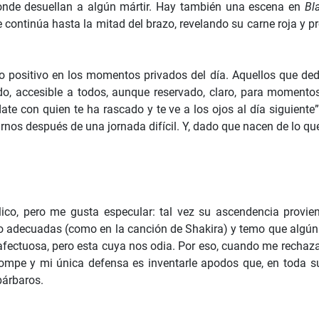
nde desuellan a algún mártir. Hay también una escena en
Bl
que continúa hasta la mitad del brazo, revelando su carne roja y
o positivo en los momentos privados del día. Aquellos que ded
, accesible a todos, aunque reservado, claro, para momentos 
ate con quien te ha rascado y te ve a los ojos al día siguiente”.
rnos después de una jornada difícil. Y, dado que nacen de lo 
ico, pero me gusta especular: tal vez su ascendencia provi
no adecuadas (como en la canción de Shakira) y temo que algún d
afectuosa, pero esta cuya nos odia. Por eso, cuando me rechaza
ompe y mi única defensa es inventarle apodos que, en toda s
bárbaros.