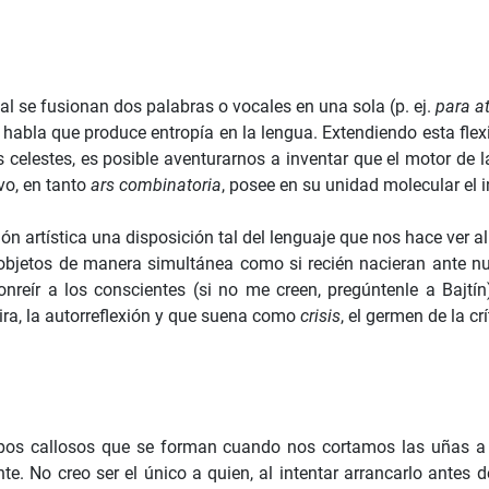
al se fusionan dos palabras o vocales en una sola (p. ej.
para a
bla que produce entropía en la lengua. Extendiendo esta flexib
elestes, es posible aventurarnos a inventar que el motor de la 
vo, en tanto
ars combinatoria
, posee en su unidad molecular el i
 artística una disposición tal del lenguaje que nos hace ver al
bjetos de manera simultánea como si recién nacieran ante nues
reír a los conscientes (si no me creen, pregúntenle a Bajtín
ira, la autorreflexión y que suena como
crisis
, el germen de la cr
os callosos que se forman cuando nos cortamos las uñas a pr
nte. No creo ser el único a quien, al intentar arrancarlo antes 