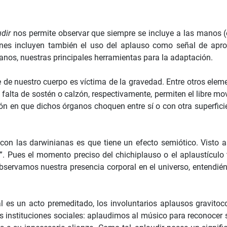
udir
nos permite observar que siempre se incluye a las manos 
nes incluyen también el uso del aplauso como señal de apro
nos, nuestras principales herramientas para la adaptación.
 de nuestro cuerpo es víctima de la gravedad. Entre otros ele
 falta de sostén o calzón, respectivamente, permiten el libre m
ón en que dichos órganos choquen entre sí o con otra superfici
 con las darwinianas es que tiene un efecto semiótico. Visto
”. Pues el momento preciso del chichiplauso o el aplaustículo 
ue observamos nuestra presencia corporal en el universo, enten
es un acto premeditado, los involuntarios aplausos gravitoco
las instituciones sociales: aplaudimos al músico para reconocer s