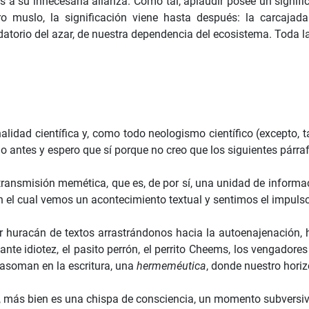
nos a su innecesaria alianza. Como tal, aplaudir posee un sign
o muslo, la significación viene hasta después: la carcajada
rdatorio del azar, de nuestra dependencia del ecosistema. Toda
alidad científica y, como todo neologismo científico (excepto, tal
o antes y espero que sí porque no creo que los siguientes párraf
 transmisión memética, que es, de por sí, una unidad de informa
n el cual vemos un acontecimiento textual y sentimos el impuls
r huracán de textos arrastrándonos hacia la autoenajenación, 
e idiotez, el pasito perrón, el perrito Cheems, los vengadores
 asoman en la escritura, una
hermeméutica
, donde nuestro hori
más bien es una chispa de consciencia, un momento subversivo 