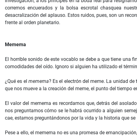
investigación, a los príncipes en la boda real para resignar
corremos encuerados y la bolsa escrotal chasquea nuestr
desacralización del aplauso. Estos ruidos, pues, son un reco
frente al orden planetario.
Memema
El horrible sonido de este vocablo se debe a que tiene una fin
comodidades del oído. Ignoro si alguien ha utilizado el términ
¿Qué es el
memema
? Es el electrón del meme. La unidad de
que nos mueve a la creación del meme, el punto del tiempo e
El valor del memema es recordarnos que, detrás del asolado
nos preguntamos cómo se le habrá ocurrido a alguien semejant
cae, estamos preguntándonos por la vida y la historia que se
Pese a ello, el memema no es una promesa de emancipación, 