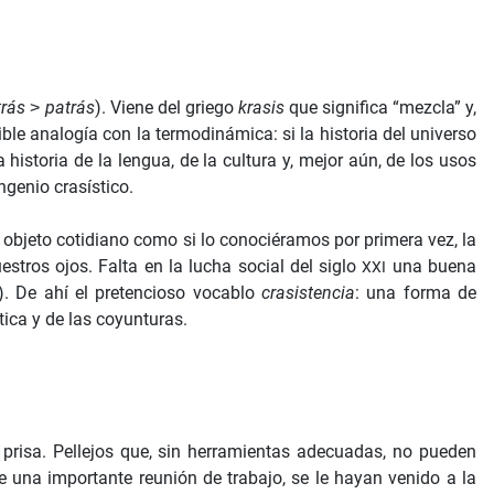
trás
˃
patrás
). Viene del griego
krasis
que significa “mezcla” y,
le analogía con la termodinámica: si la historia del universo
historia de la lengua, de la cultura y, mejor aún, de los usos
ngenio crasístico.
 objeto cotidiano como si lo conociéramos por primera vez, la
tros ojos. Falta en la lucha social del siglo
una buena
XXI
). De ahí el pretencioso vocablo
crasistencia
: una forma de
ítica y de las coyunturas.
isa. Pellejos que, sin herramientas adecuadas, no pueden
de una importante reunión de trabajo, se le hayan venido a la