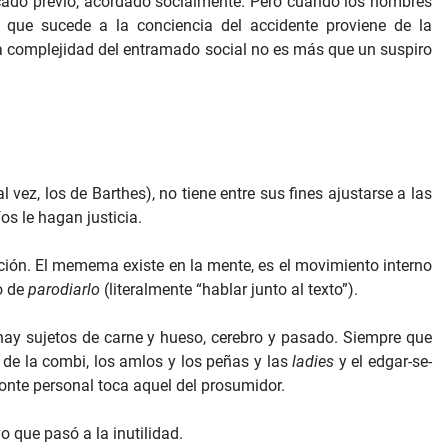
ificado previo, acordado socialmente. Pero cuando los hombres
 que sucede a la conciencia del accidente proviene de la
 la complejidad del entramado social no es más que un suspiro
 vez, los de Barthes), no tiene entre sus fines ajustarse a las
os le hagan justicia.
ción. El memema existe en la mente, es el movimiento interno
o de
parodiarlo
(literalmente “hablar junto al texto”).
hay sujetos de carne y hueso, cerebro y pasado. Siempre que
 de la combi, los amlos y los peñas y las
ladies
y el edgar-se-
zonte personal toca aquel del prosumidor.
que pasó a la inutilidad.