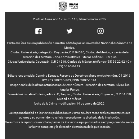
Punto en Línea
, año 17, núm. 115, febrero-marzo 2025
Punto en Línea
es una publicación bimestral editada por la Universidad Nacional Autónoma de
México,
Ciudad Universitaria, delegación Coyoacán, C.P. 04510, Ciudad de México, a través de la
Dirección de Literatura, Zona Administrativa Exterior, edificio C, 3er piso,
Ciudad Universitaria, Coyoacán, C.P. 04510, Ciudad de México, teléfonos (55) 56 22 62 40 y
(55) 56 65 04 19.
Editora responsable: Carmina Estrada. Reserva de Derechos al uso exclusivo núm. 04-2016-
021709580700-203, ISSN: 2007-4514.
Responsable de la última actualización de este número, Dirección de Literatura, Silvia Elisa
Aguilar Funes,
Zona Administrativa Exterior, edificio C, 1er piso, Ciudad Universitaria, Coyoacán, C.P. 04510,
Ciudad de México,
fecha de la última modificación 14 de enero de 2026.
La responsabilidad de los textos publicados en
Punto en Línea
recae exclusivamente en sus
autores y su contenido no refleja necesariamente el criterio de la institución.
Se autoriza la reproducción total o parcial de los textos aquí publicados siempre y cuando se cite
la fuente completa y la dirección electrónica de la publicación.