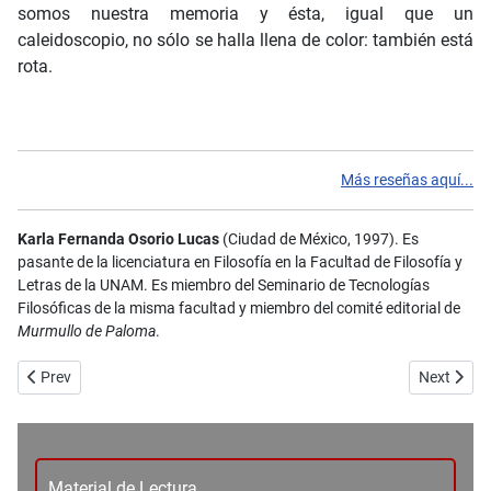
somos nuestra memoria y ésta, igual que un
caleidoscopio, no sólo se halla llena de color: también está
rota.
Más reseñas aquí...
Karla Fernanda Osorio Lucas
(Ciudad de México, 1997). Es
pasante de la licenciatura en Filosofía en la Facultad de Filosofía y
Letras de la
UNAM
. Es miembro del Seminario de Tecnologías
Filosóficas de la misma facultad y miembro del comité editorial de
Murmullo de Paloma
.
Previous article: No. 91 - Atalante - Nomadland de Chloé Zhao - Rodr
Next artic
Prev
Next
Material de Lectura