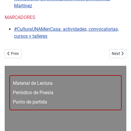
Martínez
MARCADORES
#CulturaUNAMenCasa: actividades, convocatorias,
cursos y talleres
Previous article: No. 91 - Artes visuales - Habitar la memoria - Ana S
Next artic
Prev
Next
Material de Lectura
Periódico de Poesía
Punto de partida