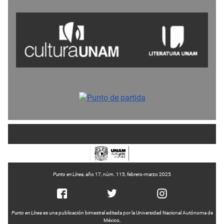
Punto en Línea
, año 17, núm. 115, febrero-marzo 2025
Punto en Línea
es una publicación bimestral editada por la Universidad Nacional Autónoma de
México,