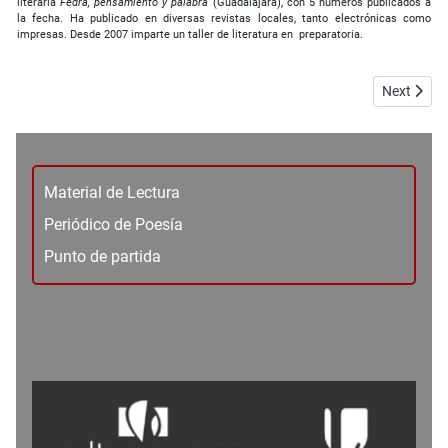
literaria
Fedra, pensamiento y palabra
(Guadalajara), con 5 números públicados a
la fecha. Ha publicado en diversas revistas locales, tanto electrónicas como
impresas. Desde 2007 imparte un taller de literatura en preparatoria.
Next artic
Next
Material de Lectura
Periódico de Poesía
Punto de partida