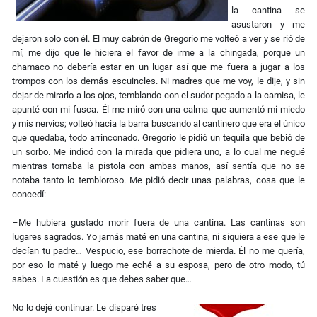
la cantina se
asustaron y me
dejaron solo con él. El muy cabrón de Gregorio me volteó a ver y se rió de
mí, me dijo que le hiciera el favor de irme a la chingada, porque un
chamaco no debería estar en un lugar así que me fuera a jugar a los
trompos con los demás escuincles. Ni madres que me voy, le dije, y sin
dejar de mirarlo a los ojos, temblando con el sudor pegado a la camisa, le
apunté con mi fusca. Él me miró con una calma que aumentó mi miedo
y mis nervios; volteó hacia la barra buscando al cantinero que era el único
que quedaba, todo arrinconado. Gregorio le pidió un tequila que bebió de
un sorbo. Me indicó con la mirada que pidiera uno, a lo cual me negué
mientras tomaba la pistola con ambas manos, así sentía que no se
notaba tanto lo tembloroso. Me pidió decir unas palabras, cosa que le
concedí:
–Me hubiera gustado morir fuera de una cantina. Las cantinas son
lugares sagrados. Yo jamás maté en una cantina, ni siquiera a ese que le
decían tu padre… Vespucio, ese borrachote de mierda. Él no me quería,
por eso lo maté y luego me eché a su esposa, pero de otro modo, tú
sabes. La cuestión es que debes saber que…
No lo dejé continuar. Le disparé tres