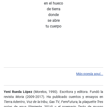
en el hueco
de tierra
donde
se abre
tu cuerpo
Más poesía aquí...
Yeni Rueda López
(Morelos, 1990). Escritora y editora. Fundó la
revista
Moria
(2009-2017). Ha publicado cuentos y ensayos en
Tierra Adentro
,
Voz de la tribu
,
Gas TV
,
FemFutura
, la
plaquette
Tres
gotas de agua
(Simiente, 2014) y el poemario
Tacto de musgo