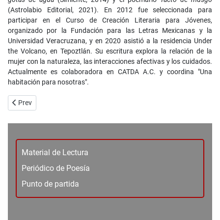
(Astrolabio Editorial, 2021). En 2012 fue seleccionada para
participar en el Curso de Creación Literaria para Jóvenes,
organizado por la Fundación para las Letras Mexicanas y la
Universidad Veracruzana, y en 2020 asistió a la residencia Under
the Volcano, en Tepoztlán. Su escritura explora la relación de la
mujer con la naturaleza, las interacciones afectivas y los cuidados.
Actualmente es colaboradora en CATDA A.C. y coordina "Una
habitación para nosotras".
Previous article: No. 96 - Artes intermediales - Memento mori - Beto O
Prev
Material de Lectura
Periódico de Poesía
Punto de partida