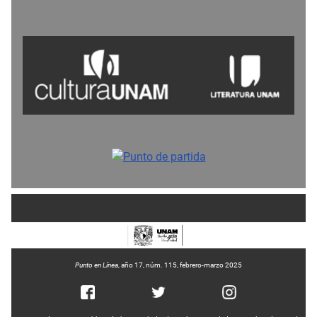
Punto en Línea
, año 17, núm. 115, febrero-marzo 2025