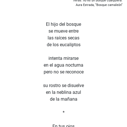
Verás: no es un bosque cualquiera.
Aura Estrada, “Bosque camaleón”
El hijo del bosque
se mueve entre
las raíces secas
de los eucaliptos
intenta mirarse
en el agua nocturna
pero no se reconoce
su rostro se disuelve
en la neblina azul
de la mañana
*
En tus ojos