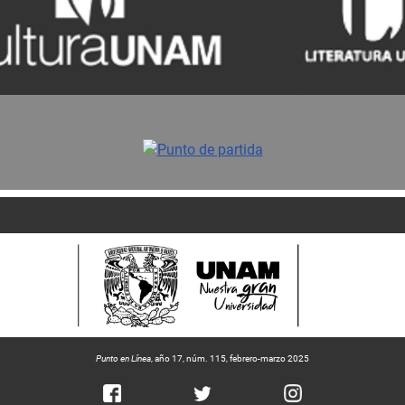
Punto en Línea
, año 17, núm. 115, febrero-marzo 2025