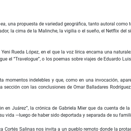
nea
, una propuesta de variedad geográfica, tanto autoral como t
dor, la cima de la Malinche, la vigilia o el sueño, el Netflix del 
e Yeni Rueda López, en el que la voz lírica encarna una naturale
igue el “Travelogue”, o los poemas sobre viajes de Eduardo Luis
lta momentos indelebles y que, como en una invocación, apar
sta sección con las conclusiones de Omar Balladares Rodrígue
 en Juárez”, la crónica de Gabriela Mier que da cuenta de la 
su vida —luego de haber sido deportada y separada de su famili
ca Cortés Salinas nos invita a un pueblo remoto donde la prota