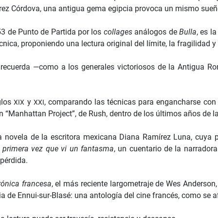
mírez Córdova, una antigua gema egipcia provoca un mismo sueño
53 de Punto de Partida por los
collages
análogos de
Bulla
, es l
técnica, proponiendo una lectura original del límite, la fragilidad
nos recuerda —como a los generales victoriosos de la Antigua
glos
y
, comparando las técnicas para engancharse con l
XIX
XXI
 “Manhattan Project”, de Rush, dentro de los últimos años de la
ra novela de la escritora mexicana Diana Ramírez Luna, cuya p
 primera vez que vi un fantasma
, un cuentario de la narrado
 pérdida.
rónica francesa
, el más reciente largometraje de Wes Anderson,
ia de Ennui-sur-Blasé: una antología del cine francés, como se a