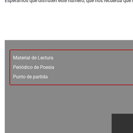
Esperamos que disfruten este número, que nos recuerda que la
Material de Lectura
Periódico de Poesía
Punto de partida