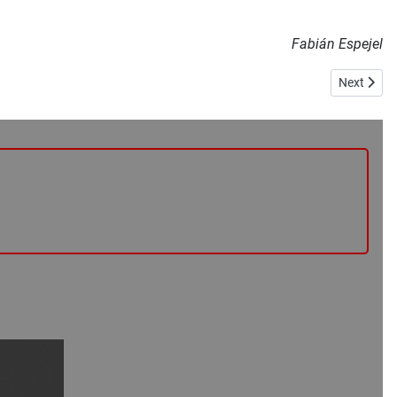
Fabián Espejel
Next artic
Next