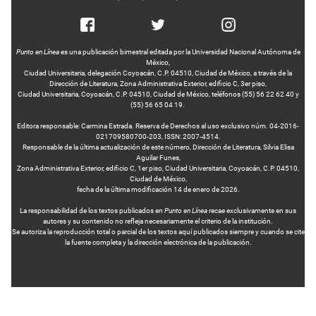
Punto en Línea
es una publicación bimestral editada por la Universidad Nacional Autónoma de
México,
Ciudad Universitaria, delegación Coyoacán, C.P. 04510, Ciudad de México, a través de la
Dirección de Literatura, Zona Administrativa Exterior, edificio C, 3er piso,
Ciudad Universitaria, Coyoacán, C.P. 04510, Ciudad de México, teléfonos (55) 56 22 62 40 y
(55) 56 65 04 19.
Editora responsable: Carmina Estrada. Reserva de Derechos al uso exclusivo núm. 04-2016-
021709580700-203, ISSN: 2007-4514.
Responsable de la última actualización de este número, Dirección de Literatura, Silvia Elisa
Aguilar Funes,
Zona Administrativa Exterior, edificio C, 1er piso, Ciudad Universitaria, Coyoacán, C.P. 04510,
Ciudad de México,
fecha de la última modificación 14 de enero de 2026.
La responsabilidad de los textos publicados en
Punto en Línea
recae exclusivamente en sus
autores y su contenido no refleja necesariamente el criterio de la institución.
Se autoriza la reproducción total o parcial de los textos aquí publicados siempre y cuando se cite
la fuente completa y la dirección electrónica de la publicación.