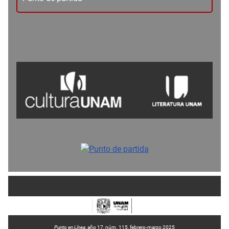
Punto en Línea
, año 17, núm. 115, febrero-marzo 2025