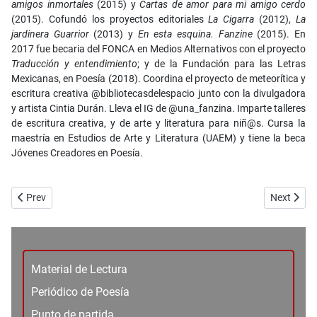
amigos inmortales
(2015) y
Cartas de amor para mi amigo cerdo
(2015). Cofundó los proyectos editoriales
La Cigarra
(2012),
La
jardinera Guarrior
(2013) y
En esta esquina. Fanzine
(2015). En
2017 fue becaria del
FONCA
en Medios Alternativos con el proyecto
Traducción y entendimiento
; y de la Fundación para las Letras
Mexicanas, en Poesía (2018). Coordina el proyecto de meteorítica y
escritura creativa @bibliotecasdelespacio junto con la divulgadora
y artista Cintia Durán. Lleva el IG de @una_fanzina. Imparte talleres
de escritura creativa, y de arte y literatura para niñ@s. Cursa la
maestría en Estudios de Arte y Literatura (
UAEM
) y tiene la beca
Jóvenes Creadores en Poesía.
Previous article: No. 98_Ensayo - Sexualidad y vivencias - Nhatalia 
Next articl
Prev
Next
Material de Lectura
Periódico de Poesía
Punto de partida