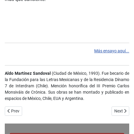
Más ensayo aquí...
Aldo Martínez Sandoval
(Ciudad de México, 1993). Fue becario de
la Fundación para las Letras Mexicanas y de la Residencia Dínamo
7 de Interdram (Chile). Mención honorífica del III Premio Carlos
Monsiváis de Crónica. Sus obras se han montado y publicado en
espacios de México, Chile, EUA y Argentina.
Previous article: No. 100_Poesía - La última vez que vi a mi mejor a
Next artic
Prev
Next