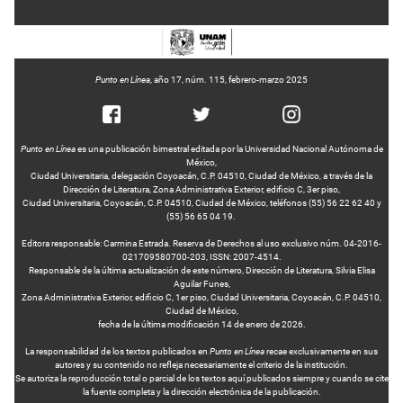
Punto en Línea
, año 17, núm. 115, febrero-marzo 2025
Punto en Línea
es una publicación bimestral editada por la Universidad Nacional Autónoma de
México,
Ciudad Universitaria, delegación Coyoacán, C.P. 04510, Ciudad de México, a través de la
Dirección de Literatura, Zona Administrativa Exterior, edificio C, 3er piso,
Ciudad Universitaria, Coyoacán, C.P. 04510, Ciudad de México, teléfonos (55) 56 22 62 40 y
(55) 56 65 04 19.
Editora responsable: Carmina Estrada. Reserva de Derechos al uso exclusivo núm. 04-2016-
021709580700-203, ISSN: 2007-4514.
Responsable de la última actualización de este número, Dirección de Literatura, Silvia Elisa
Aguilar Funes,
Zona Administrativa Exterior, edificio C, 1er piso, Ciudad Universitaria, Coyoacán, C.P. 04510,
Ciudad de México,
fecha de la última modificación 14 de enero de 2026.
La responsabilidad de los textos publicados en
Punto en Línea
recae exclusivamente en sus
autores y su contenido no refleja necesariamente el criterio de la institución.
Se autoriza la reproducción total o parcial de los textos aquí publicados siempre y cuando se cite
la fuente completa y la dirección electrónica de la publicación.