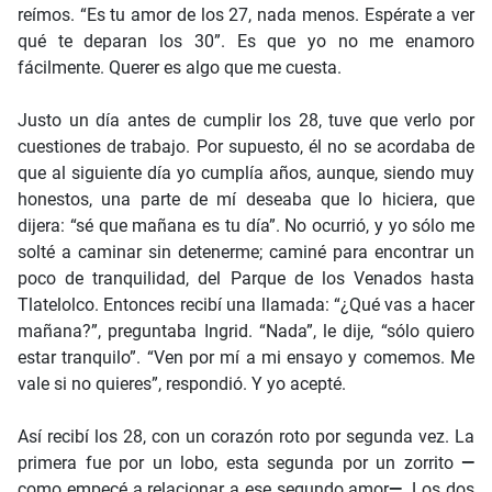
reímos. “Es tu amor de los 27, nada menos. Espérate a ver
qué te deparan los 30”. Es que yo no me enamoro
fácilmente. Querer es algo que me cuesta.
Justo un día antes de cumplir los 28, tuve que verlo por
cuestiones de trabajo. Por supuesto, él no se acordaba de
que al siguiente día yo cumplía años, aunque, siendo muy
honestos, una parte de mí deseaba que lo hiciera, que
dijera: “sé que mañana es tu día”. No ocurrió, y yo sólo me
solté a caminar sin detenerme; caminé para encontrar un
poco de tranquilidad, del Parque de los Venados hasta
Tlatelolco. Entonces recibí una llamada: “¿Qué vas a hacer
mañana?”, preguntaba Ingrid. “Nada”, le dije, “sólo quiero
estar tranquilo”. “Ven por mí a mi ensayo y comemos. Me
vale si no quieres”, respondió. Y yo acepté.
Así recibí los 28, con un corazón roto por segunda vez. La
primera fue por un lobo, esta segunda por un zorrito
—
como empecé a relacionar a ese segundo amor
—
. Los dos