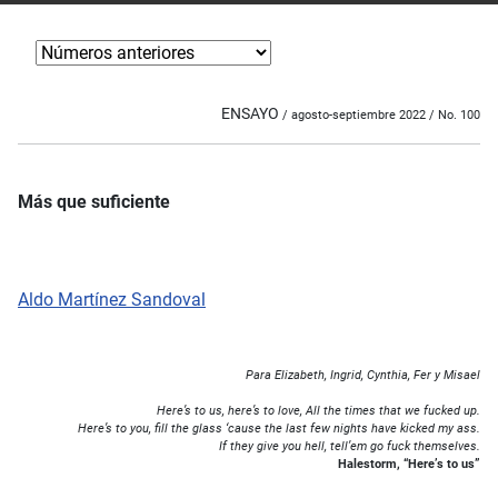
ENSAYO
/ agosto-septiembre 2022 / No. 100
Más que suficiente
Aldo Martínez Sandoval
Para Elizabeth, Ingrid, Cynthia, Fer y Misael
Here’s to us, here’s to love, All the times that we fucked up.
Here’s to you, fill the glass ‘cause the last few nights have kicked my ass.
If they give you hell, tell’em go fuck themselves.
Halestorm
, “Here’s to us”