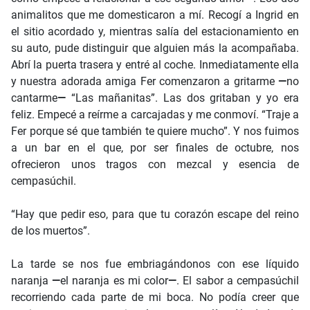
animalitos que me domesticaron a mí. Recogí a Ingrid en
el sitio acordado y, mientras salía del estacionamiento en
su auto, pude distinguir que alguien más la acompañaba.
Abrí la puerta trasera y entré al coche. Inmediatamente ella
y nuestra adorada amiga Fer comenzaron a gritarme
—
no
cantarme
—
“Las mañanitas”. Las dos gritaban y yo era
feliz. Empecé a reírme a carcajadas y me conmoví. “Traje a
Fer porque sé que también te quiere mucho”. Y nos fuimos
a un bar en el que, por ser finales de octubre, nos
ofrecieron unos tragos con mezcal y esencia de
cempasúchil.
“Hay que pedir eso, para que tu corazón escape del reino
de los muertos”.
La tarde se nos fue embriagándonos con ese líquido
naranja
—
el naranja es mi color
—
. El sabor a cempasúchil
recorriendo cada parte de mi boca. No podía creer que