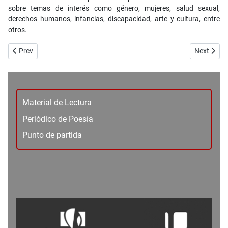
sobre temas de interés como género, mujeres, salud sexual,
derechos humanos, infancias, discapacidad, arte y cultura, entre
otros.
Previous article: No. 100_Crónica - La marcha LGBT+ regresa a las cal
Next artic
Prev
Next
Material de Lectura
Periódico de Poesía
Punto de partida