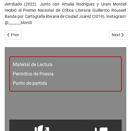
derribado
(2022). Junto con Amalia Rodríguez y Urani Montiel
recibió el Premio Nacional de Crítica Literaria Guillermo Rousset
Banda por
Cartografía literaria de Ciudad Juárez
(2019). Instagram:
@_______blondi
Previous article: No. 101 - Artes visuales - ¿Qué tal resultó ese diál
Next artic
Prev
Next
Material de Lectura
Periódico de Poesía
Punto de partida