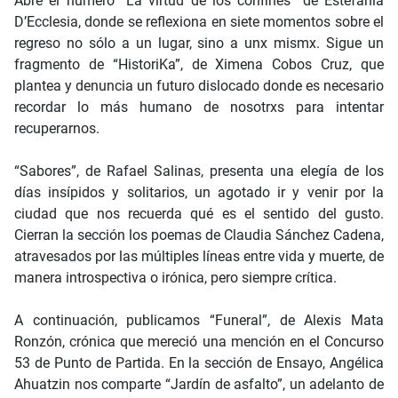
Abre el número “La virtud de los confines” de Estefanía
D’Ecclesia, donde se reflexiona en siete momentos sobre el
regreso no sólo a un lugar, sino a unx mismx. Sigue un
fragmento de “HistoriKa”, de Ximena Cobos Cruz, que
plantea y denuncia un futuro dislocado donde es necesario
recordar lo más humano de nosotrxs para intentar
recuperarnos.
“Sabores”, de Rafael Salinas, presenta una elegía de los
días insípidos y solitarios, un agotado ir y venir por la
ciudad que nos recuerda qué es el sentido del gusto.
Cierran la sección los poemas de Claudia Sánchez Cadena,
atravesados por las múltiples líneas entre vida y muerte, de
manera introspectiva o irónica, pero siempre crítica.
A continuación, publicamos “Funeral”, de Alexis Mata
Ronzón, crónica que mereció una mención en el Concurso
53 de Punto de Partida. En la sección de Ensayo, Angélica
Ahuatzin nos comparte “Jardín de asfalto”, un adelanto de