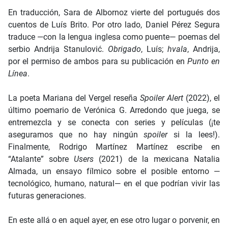
En traducción, Sara de Albornoz vierte del portugués dos
cuentos de Luís Brito. Por otro lado, Daniel Pérez Segura
traduce —con la lengua inglesa como puente— poemas del
serbio Andrija Stanulović.
Obrigado
, Luís;
hvala
, Andrija,
por el permiso de ambos para su publicación en
Punto en
Línea
.
La poeta Mariana del Vergel reseña
Spoiler Alert
(2022), el
último poemario de Verónica G. Arredondo que juega, se
entremezcla y se conecta con series y películas (¡te
aseguramos que no hay ningún
spoiler
si la lees!).
Finalmente, Rodrigo Martínez Martínez escribe en
“Atalante” sobre
Users
(2021) de la mexicana Natalia
Almada, un ensayo fílmico sobre el posible entorno —
tecnológico, humano, natural— en el que podrían vivir las
futuras generaciones.
En este allá o en aquel ayer, en ese otro lugar o porvenir, en