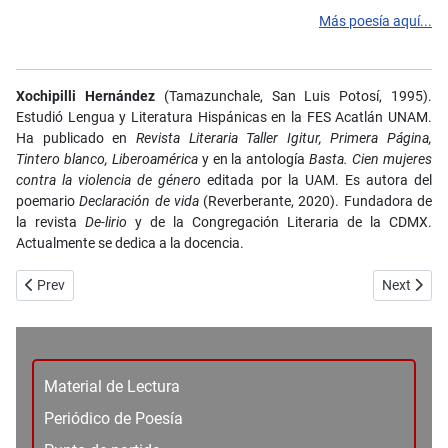
Más poesía aquí...
Xochipilli Hernández
(Tamazunchale, San Luis Potosí, 1995).
Estudió Lengua y Literatura Hispánicas en la FES Acatlán UNAM.
Ha publicado en
Revista
Literaria Taller Igitur, Primera Página,
Tintero blanco, Liberoamérica
y en la antología
Basta. Cien mujeres
contra la violencia de género
editada por la UAM. Es autora del
poemario
Declaración de vida
(Reverberante, 2020). Fundadora de
la revista
De-lirio
y de la Congregación Literaria de la CDMX.
Actualmente se dedica a la docencia.
Previous article: No. 102_Cuento - Lo que se opone al vacío - Armand
Next artic
Prev
Next
Material de Lectura
Periódico de Poesía