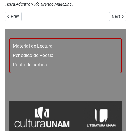
Tierra
Adentro
y
Río Grande Magazine
.
Previous article: No. 103_Cuento - Plegaria del sordo - Leopoldo Oro
Next artic
Prev
Next
Material de Lectura
Periódico de Poesía
Punto de partida