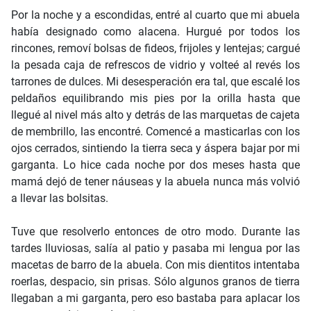
Por la noche y a escondidas, entré al cuarto que mi abuela
había designado como alacena. Hurgué por todos los
rincones, removí bolsas de fideos, frijoles y lentejas; cargué
la pesada caja de refrescos de vidrio y volteé al revés los
tarrones de dulces. Mi desesperación era tal, que escalé los
peldaños equilibrando mis pies por la orilla hasta que
llegué al nivel más alto y detrás de las marquetas de cajeta
de membrillo, las encontré. Comencé a masticarlas con los
ojos cerrados, sintiendo la tierra seca y áspera bajar por mi
garganta. Lo hice cada noche por dos meses hasta que
mamá dejó de tener náuseas y la abuela nunca más volvió
a llevar las bolsitas.
Tuve que resolverlo entonces de otro modo. Durante las
tardes lluviosas, salía al patio y pasaba mi lengua por las
macetas de barro de la abuela. Con mis dientitos intentaba
roerlas, despacio, sin prisas. Sólo algunos granos de tierra
llegaban a mi garganta, pero eso bastaba para aplacar los