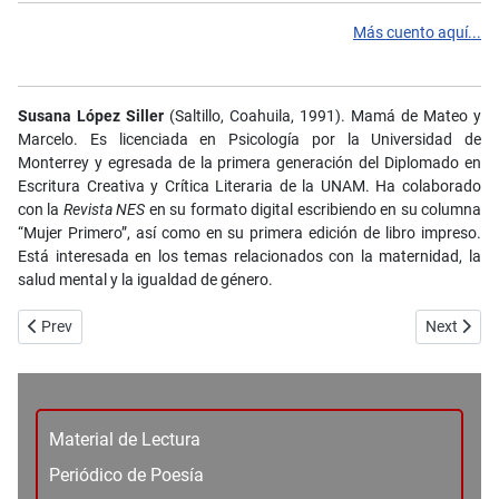
Más cuento aquí...
Susana López Siller
(Saltillo, Coahuila, 1991). Mamá de Mateo y
Marcelo. Es licenciada en Psicología por la Universidad de
Monterrey y egresada de la primera generación del Diplomado en
Escritura Creativa y Crítica Literaria de la UNAM. Ha colaborado
con la
Revista NES
en su formato digital escribiendo en su columna
“Mujer Primero”, así como en su primera edición de libro impreso.
Está interesada en los temas relacionados con la maternidad, la
salud mental y la igualdad de género.
Previous article: No. 103_Poesía - Confianza en el fuego - Melinna Gu
Next artic
Prev
Next
Material de Lectura
Periódico de Poesía