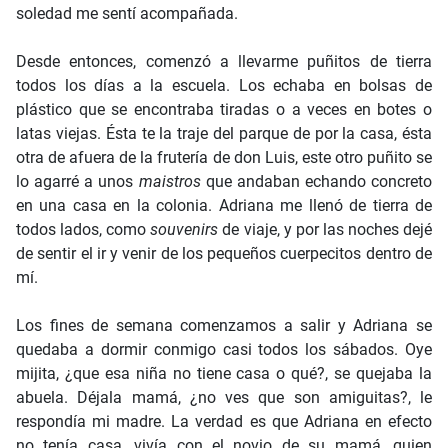
soledad me sentí acompañada.
Desde entonces, comenzó a llevarme puñitos de tierra
todos los días a la escuela. Los echaba en bolsas de
plástico que se encontraba tiradas o a veces en botes o
latas viejas. Ésta te la traje del parque de por la casa, ésta
otra de afuera de la frutería de don Luis, este otro puñito se
lo agarré a unos
maistros
que andaban echando concreto
en una casa en la colonia. Adriana me llenó de tierra de
todos lados, como
souvenirs
de viaje, y por las noches dejé
de sentir el ir y venir de los pequeños cuerpecitos dentro de
mí.
Los fines de semana comenzamos a salir y Adriana se
quedaba a dormir conmigo casi todos los sábados. Oye
mijita, ¿que esa niña no tiene casa o qué?, se quejaba la
abuela. Déjala mamá, ¿no ves que son amiguitas?, le
respondía mi madre. La verdad es que Adriana en efecto
no tenía casa, vivía con el novio de su mamá, quien