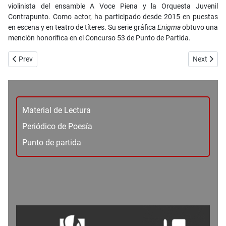
violinista del ensamble A Voce Piena y la Orquesta Juvenil
Contrapunto. Como actor, ha participado desde 2015 en puestas
en escena y en teatro de títeres. Su serie gráfica
Enigma
obtuvo una
mención honorífica en el Concurso 53 de Punto de Partida.
Previous article: No. 103 - Atalante - Aftsersun de Charlotte Wells - 
Next articl
Prev
Next
Material de Lectura
Periódico de Poesía
Punto de partida