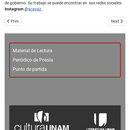
de gobierno. Su trabajo se puede encontrar en sus redes sociales:
Instagram
@
acavaz
..
Previous article: No. 104_Entrevistas - Los sonidos que somos. Una 
Next artic
Prev
Next
Material de Lectura
Periódico de Poesía
Punto de partida