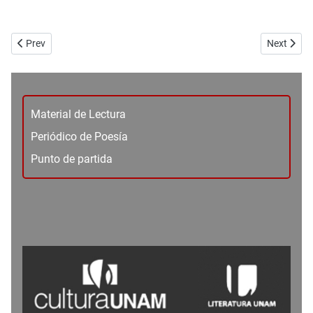
Previous article: No. 105_Dossier - Heridas y gratitud - Ramón Nakas
Next articl
Prev
Next
Material de Lectura
Periódico de Poesía
Punto de partida