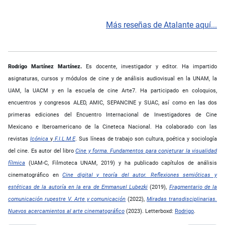
Más reseñas de Atalante aquí...
Rodrigo Martínez Martínez.
Es docente, investigador y editor. Ha impartido
asignaturas, cursos y módulos de cine y de análisis audiovisual en la UNAM, la
UAM, la UACM y en la escuela de cine Arte7. Ha participado en coloquios,
encuentros y congresos ALED, AMIC, SEPANCINE y SUAC, así como en las dos
primeras ediciones del Encuentro Internacional de Investigadores de Cine
Mexicano e Iberoamericano de la Cineteca Nacional. Ha colaborado con las
revistas
Icónica
y
F.I.L.M.E
. Sus líneas de trabajo son cultura, poética y sociología
del cine. Es autor del libro
Cine y forma. Fundamentos para conjeturar la visualidad
fílmica
(UAM-C, Filmoteca UNAM, 2019) y ha publicado capítulos de análisis
cinematográfico en
Cine digital y teoría del autor. Reflexiones semióticas y
estéticas de la autoría en la era de Emmanuel Lubezki
(2019),
Fragmentario de la
comunicación rupestre V. Arte y comunicación
(2022),
Miradas transdisciplinarias.
Nuevos acercamientos al arte cinematográfico
(2023). Letterboxd:
Rodrigo
.