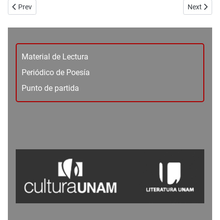
Previous article: Editorial 107
Next articl
Prev
Next
Material de Lectura
Periódico de Poesía
Punto de partida