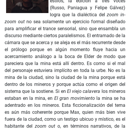
estilos, la edición a tres voces
(Russo, Paniagua y Felipe Gálvez)
logra que la dialéctica del
zoom in-
zoom out
no sea solamente un ejercicio formal diseñado
para amplificar el trance sensorial, sino que ensambla un
discurso mediante ciertos paralelismos. El entramado de la
cámara que se acerca y se aleja es el más recurrente desde
el prólogo porque en algún momento fluye hacia un
acercamiento análogo a la boca de Elder de modo que
pareciera que la mina está allí dentro. Es como si el mal
del personaje estuviera implícito en toda la urbe. No es la
mina de la ciudad, sino la ciudad de la mina porque está
dentro de los mineros y porque actúa como el origen del
sistema que la sostiene. Si en
El viejo calavera
los mineros
estaban en la mina, en
El gran movimiento
la mina se ha
adentrado en los mineros. Esta ficcionalización del tema
es aún más coherente porque Max, quien más bien vive
fuera de la ciudad, como un testigo ubicuo y místico, es el
habitante del
zoom out
o, en términos narrativos, de la