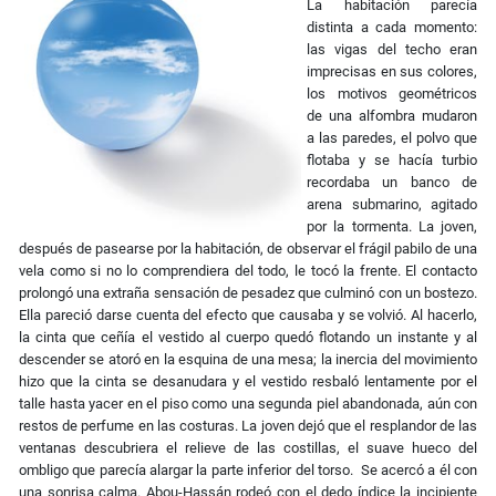
La habitación parecía
distinta a cada momento:
las vigas del techo eran
imprecisas en sus colores,
los motivos geométricos
de una alfombra mudaron
a las paredes, el polvo que
flotaba y se hacía turbio
recordaba un banco de
arena submarino, agitado
por la tormenta. La joven,
después de pasearse por la habitación, de observar el frágil pabilo de una
vela como si no lo comprendiera del todo, le tocó la frente. El contacto
prolongó una extraña sensación de pesadez que culminó con un bostezo.
Ella pareció darse cuenta del efecto que causaba y se volvió. Al hacerlo,
la cinta que ceñía el vestido al cuerpo quedó flotando un instante y al
descender se atoró en la esquina de una mesa; la inercia del movimiento
hizo que la cinta se desanudara y el vestido resbaló lentamente por el
talle hasta yacer en el piso como una segunda piel abandonada, aún con
restos de perfume en las costuras. La joven dejó que el resplandor de las
ventanas descubriera el relieve de las costillas, el suave hueco del
ombligo que parecía alargar la parte inferior del torso. Se acercó a él con
una sonrisa calma. Abou-Hassán rodeó con el dedo índice la incipiente