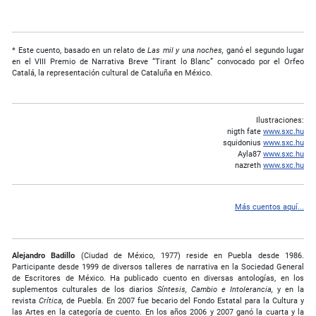
* Este cuento, basado en un relato de
Las mil y una noches,
ganó el segundo lugar
en el VIII Premio de Narrativa Breve “Tirant lo Blanc” convocado por el Orfeo
Catalá, la representación cultural de Cataluña en México.
Ilustraciones:
nigth fate
www.sxc.hu
squidonius
www.sxc.hu
Ayla87
www.sxc.hu
nazreth
www.sxc.hu
Más cuentos aquí...
Alejandro Badillo
(Ciudad de México, 1977) reside en Puebla desde 1986.
Participante desde 1999 de diversos talleres de narrativa en la Sociedad General
de Escritores de México. Ha publicado cuento en diversas antologías, en los
suplementos culturales de los diarios
Síntesis, Cambio e Intolerancia,
y en la
revista
Crítica,
de Puebla. En 2007 fue becario del Fondo Estatal para la Cultura y
las Artes en la categoría de cuento. En los años 2006 y 2007 ganó la cuarta y la