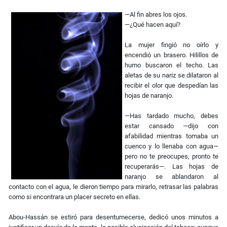
—Al fin abres los ojos.
—¿Qué hacen aquí?
La mujer fingió no oírlo y
encendió un brasero. Hilillos de
humo buscaron el techo. Las
aletas de su nariz se dilataron al
recibir el olor que despedían las
hojas de naranjo.
—Has tardado mucho, debes
estar cansado —dijo con
afabilidad mientras tomaba un
cuenco y lo llenaba con agua—
pero no te preocupes, pronto te
recuperarás—. Las hojas de
naranjo se ablandaron al
contacto con el agua, le dieron tiempo para mirarlo, retrasar las palabras
como si encontrara un placer secreto en ellas.
Abou-Hassán se estiró para desentumecerse, dedicó unos minutos a