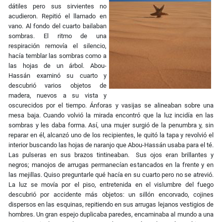
dátiles pero sus sirvientes no
acudieron. Repitió el llamado en
vano. Al fondo del cuarto bailaban
sombras. El ritmo de una
respiración removía el silencio,
hacía temblar las sombras como a
las hojas de un árbol. Abou-
Hassán examinó su cuarto y
descubrió varios objetos de
madera, nuevos a su vista y
oscurecidos por el tiempo. Ánforas y vasijas se alineaban sobre una
mesa baja. Cuando volvió la mirada encontró que la luz incidía en las
sombras y les daba forma. Así, una mujer surgió de la penumbra y, sin
reparar en él, alcanzó uno de los recipientes, le quitó la tapa y revolvió el
interior buscando las hojas de naranjo que Abou-Hassán usaba para el té.
Las pulseras en sus brazos tintineaban. Sus ojos eran brillantes y
negros; manojos de arrugas permanecían estancados en la frente y en
las mejillas. Quiso preguntarle qué hacía en su cuarto pero no se atrevió.
La luz se movía por el piso, entretenida en el vislumbre del fuego
descubrió por accidente más objetos: un sillón encorvado, cojines
dispersos en las esquinas, repitiendo en sus arrugas lejanos vestigios de
hombres. Un gran espejo duplicaba paredes, encaminaba al mundo a una