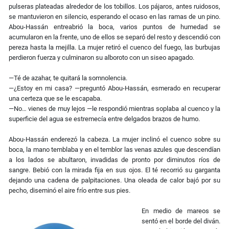
pulseras plateadas alrededor de los tobillos. Los pájaros, antes ruidosos,
se mantuvieron en silencio, esperando el ocaso en las ramas de un pino.
Abou-Hassán entreabrió la boca, varios puntos de humedad se
acumularon en la frente, uno de ellos se separó del resto y descendió con
pereza hasta la mejilla. La mujer retiró el cuenco del fuego, las burbujas
perdieron fuerza y culminaron su alboroto con un siseo apagado.
—Té de azahar, te quitará la somnolencia.
—¿Estoy en mi casa? —preguntó Abou-Hassán, esmerado en recuperar
una certeza que se le escapaba.
—No… vienes de muy lejos —le respondió mientras soplaba al cuenco y la
superficie del agua se estremecía entre delgados brazos de humo.
Abou-Hassán enderezó la cabeza. La mujer inclinó el cuenco sobre su
boca, la mano temblaba y en el temblor las venas azules que descendían
a los lados se abultaron, invadidas de pronto por diminutos ríos de
sangre. Bebió con la mirada fija en sus ojos. El té recorrió su garganta
dejando una cadena de palpitaciones. Una oleada de calor bajó por su
pecho, diseminó el aire frío entre sus pies.
En medio de mareos se
sentó en el borde del diván.