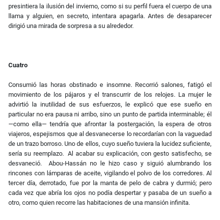
presintiera la ilusión del invierno, como si su perfil fuera el cuerpo de una
llama y alguien, en secreto, intentara apagarla. Antes de desaparecer
dirigió una mirada de sorpresa a su alrededor.
Cuatro
Consumió las horas obstinado e insomne. Recorrió salones, fatigó el
movimiento de los pájaros y el transcurrir de los relojes. La mujer le
advirtió la inutilidad de sus esfuerzos, le explicó que ese sueño en
particular no era pausa ni arribo, sino un punto de partida interminable; él
—como ella— tendría que afrontar la postergación, la espera de otros
viajeros, espejismos que al desvanecerse lo recordarían con la vaguedad
de un trazo borroso. Uno de ellos, cuyo sueño tuviera la lucidez suficiente,
sería su reemplazo. Al acabar su explicación, con gesto satisfecho, se
desvaneció. Abou-Hassán no le hizo caso y siguió alumbrando los
rincones con lámparas de aceite, vigilando el polvo de los corredores. Al
tercer día, derrotado, fue por la manta de pelo de cabra y durmió; pero
cada vez que abría los ojos no podía despertar y pasaba de un sueño a
otro, como quien recorre las habitaciones de una mansión infinita.