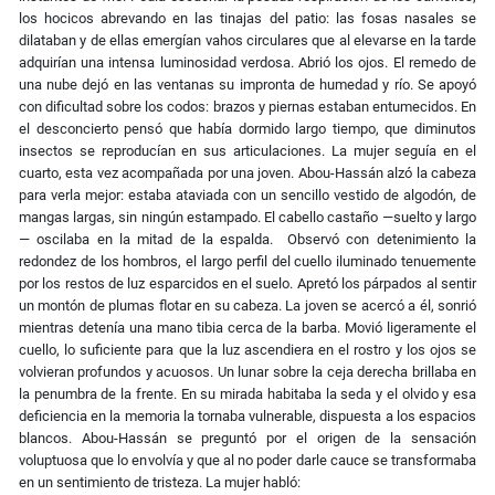
los hocicos abrevando en las tinajas del patio: las fosas nasales se
dilataban y de ellas emergían vahos circulares que al elevarse en la tarde
adquirían una intensa luminosidad verdosa. Abrió los ojos. El remedo de
una nube dejó en las ventanas su impronta de humedad y río. Se apoyó
con dificultad sobre los codos: brazos y piernas estaban entumecidos. En
el desconcierto pensó que había dormido largo tiempo, que diminutos
insectos se reproducían en sus articulaciones. La mujer seguía en el
cuarto, esta vez acompañada por una joven. Abou-Hassán alzó la cabeza
para verla mejor: estaba ataviada con un sencillo vestido de algodón, de
mangas largas, sin ningún estampado. El cabello castaño —suelto y largo
— oscilaba en la mitad de la espalda. Observó con detenimiento la
redondez de los hombros, el largo perfil del cuello iluminado tenuemente
por los restos de luz esparcidos en el suelo. Apretó los párpados al sentir
un montón de plumas flotar en su cabeza. La joven se acercó a él, sonrió
mientras detenía una mano tibia cerca de la barba. Movió ligeramente el
cuello, lo suficiente para que la luz ascendiera en el rostro y los ojos se
volvieran profundos y acuosos. Un lunar sobre la ceja derecha brillaba en
la penumbra de la frente. En su mirada habitaba la seda y el olvido y esa
deficiencia en la memoria la tornaba vulnerable, dispuesta a los espacios
blancos. Abou-Hassán se preguntó por el origen de la sensación
voluptuosa que lo envolvía y que al no poder darle cauce se transformaba
en un sentimiento de tristeza. La mujer habló: