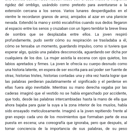
rigidez del ombligo, usándolo como pretexto para aventurarse a la
extensión cercana a los senos. Varios lunares desperdigados en el
vientre le recordaron granos de arroz, arrojados al azar en una planicie
nevada. Extendió la mano y sintió escalofríos cuando sus dedos llegaron
al espacio entre los senos y cruzaban con un ligero temblor la breve línea
de sombra que se desplazaba entre ellos. La joven respiró
profundamente, pudo sentir cómo su respiración se trasladaba a él,
cómo se tensaba un momento, guardando impulso, como si tuviera que
esperar algo, quizás una palabra desconocida, aguardando ser dicha por
cualquiera de los dos. La mujer asistía la escena con ojos quietos, los
labios apretados y firmes. La joven le ofrecía su cuerpo desnudo como
una historia latente, en espera de ser escrita para así poder ser fuente de
otras; historias tristes, historias contadas una y otra vez hasta lograr que
las palabras perdieran paulatinamente el significado y el perderse en
ellas fuera algo inevitable. Mientras su mano derecha vagaba por las
caderas imaginó que el vestido no se había enganchado por accidente,
que todo, desde las palabras intercambiadas hasta la mano de ella que
ahora bajaba para guiar la suya a la zona interior de los muslos, había
sido ensayado meticulosamente. Imaginó a la joven repitiendo frente al
gran espejo cada uno de los movimientos que formaban parte de esa
puesta en escena; una coreografía que ignoraba, pero que después, al
tomar conciencia de la importancia de sus palabras, de su peso