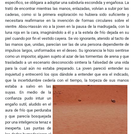
específico, se obligara a adoptar una sabiduría escondida y engañosa. La
trató de encontrar mientras las manos, enlazadas, volvían a subir por las
caderas, como si la primera exploración no hubiera sido suficiente y
necesitara reafirmarse en la invención de formas circulares sobre el
vientre. Abou-Hassán vio a la joven en la pausa de la madrugada, con la
luna roja en la cara, imaginándolo a él y a la estela de frío dejada en su
piel cuando por fin el vestido cayera. Se vio ignorante, atenido al tacto de
las manos que, unidas, parecían ser las de una persona dependiente de
impulsos largos, uniformados en el deseo. Su ignorancia le hizo sentirse
como un impostor, alguien sujeto al azar de las tormentas de arena y que
trasladado a un escenario desconocido sintiera la falsedad de una vida
para la cual aún no estaba preparado. La joven pareció entender su
inquietud y entrecerró los ojos dándole a entender que era el indicado,
que la incertidumbre cedería con el
tiempo, la torpeza de sus manos
estaba a salvo en las
suyas. En medio de la
confianza pudo intuir un
engaño sutil, aludido en el
aura de frío que perduraba
y que parecía bosquejada
por una inteligencia tenaz e
inexperta. Las puntas de