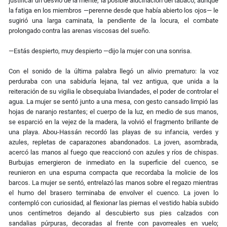
justificar un desvío de la mente, la posible alucinación del tabaco; aunque
la fatiga en los miembros —perenne desde que había abierto los ojos— le
sugirió una larga caminata, la pendiente de la locura, el combate
prolongado contra las arenas viscosas del sueño.
—Estás despierto, muy despierto —dijo la mujer con una sonrisa.
Con el sonido de la última palabra llegó un alivio prematuro: la voz
perduraba con una sabiduría lejana, tal vez antigua, que unida a la
reiteración de su vigilia le obsequiaba liviandades, el poder de controlar el
agua. La mujer se sentó junto a una mesa, con gesto cansado limpió las
hojas de naranjo restantes; el cuerpo de la luz, en medio de sus manos,
se esparció en la vejez de la madera, la volvió el fragmento brillante de
una playa. Abou-Hassán recordó las playas de su infancia, verdes y
azules, repletas de caparazones abandonados. La joven, asombrada,
acercó las manos al fuego que reaccionó con azules y ríos de chispas.
Burbujas emergieron de inmediato en la superficie del cuenco, se
reunieron en una espuma compacta que recordaba la molicie de los
barcos. La mujer se sentó, entrelazó las manos sobre el regazo mientras
el humo del brasero terminaba de envolver el cuenco. La joven lo
contempló con curiosidad, al flexionar las piernas el vestido había subido
unos centímetros dejando al descubierto sus pies calzados con
sandalias púrpuras, decoradas al frente con pavorreales en vuelo;