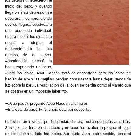
los dedos humedecieron el
inicio del sexo, y cuando
llegaron a su depresión se
separaron, comprendiendo
que su llegada obedecía a
una búsqueda individual.
La joven cerró los ojos para
seguir a ciegas el
endurecimiento de los
muslos, de los senos.
Abandonada, acercó la
boca esperando un beso.
Juntó los labios. Abou-Hassán trató de encontrarla pero los labios se
hacían de aire y las mejillas perdían consistencia hasta dejar juegos de
luz sobre la piel. La respiración de la joven se perdía como el viajero que
se obstina en un imposible laberinto.
—¿Qué pasa?, preguntó Abou-Hassán a la mujer.
—Ella está de paso. Mira, ahora está por despertar.
La joven fue invadida por fragancias dulces, fosforescencias amarillas.
Sus ojos se llenaron de nubes y un poco de azahar impregnó el lugar
donde habían estado los labios. Aún pudo verla, estremecida, como si