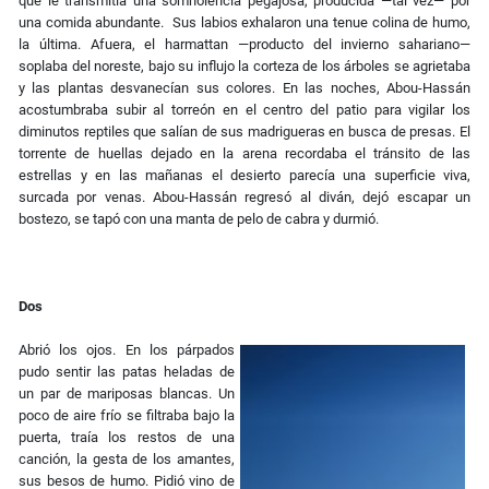
que le transmitía una somnolencia pegajosa, producida —tal vez— por
una comida abundante. Sus labios exhalaron una tenue colina de humo,
la última. Afuera, el harmattan —producto del invierno sahariano—
soplaba del noreste, bajo su influjo la corteza de los árboles se agrietaba
y las plantas desvanecían sus colores. En las noches, Abou-Hassán
acostumbraba subir al torreón en el centro del patio para vigilar los
diminutos reptiles que salían de sus madrigueras en busca de presas. El
torrente de huellas dejado en la arena recordaba el tránsito de las
estrellas y en las mañanas el desierto parecía una superficie viva,
surcada por venas. Abou-Hassán regresó al diván, dejó escapar un
bostezo, se tapó con una manta de pelo de cabra y durmió.
Dos
Abrió los ojos. En los párpados
pudo sentir las patas heladas de
un par de mariposas blancas. Un
poco de aire frío se filtraba bajo la
puerta, traía los restos de una
canción, la gesta de los amantes,
sus besos de humo. Pidió vino de