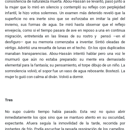
consistencia de naturaleza muerta. Abou-Hassán se levantó, pasó junto a
la mujer que lo miró en silencio y contempló su reflejo con perplejidad
infantil, le hizo votos solemnes. Un examen más detenido reveló que la
superficie no era inerte sino que se esforzaba en imitar la piel del
invierno, sus formas de agua. Se miró hasta observar que el reflejo
envejecía, como si el tiempo pasara de ave en reposo a una en continua
migración, entretenida en las líneas de su rostro y pensó —en el
desfiguro— que su memoria comenzaba a inventar. Sintió oleadas de
vértigo. Advirtió una revuelta de lunas en el techo. En los ojos duplicados
manaban transparencias. Abou-Hassán intentó hablar pero una voz le
murmuró que aún no estaba preparado: su mente era demasiado
elemental para la fantasía; su pensamiento, el torpe dibujo de un niño. La
somnolencia volvió; el sopor fue un vaso de agua rebosante. Bostezó. La
mujer lo guió con calma al diván. Volvió a dormir.
Tres
No supo cuánto tiempo había pasado. Esta vez no quiso abrir
inmediatamente los ojos sino que se mantuvo atento en su oscuridad,
expectante. Afuera seguía la inmovilidad de la tarde, recorrida por
instantes de frío. Podía escuchar la pesada respiración de los camellos,