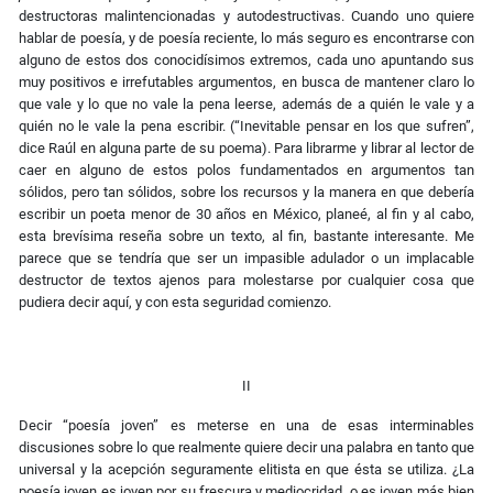
destructoras malintencionadas y autodestructivas. Cuando uno quiere
hablar de poesía, y de poesía reciente, lo más seguro es encontrarse con
alguno de estos dos conocidísimos extremos, cada uno apuntando sus
muy positivos e irrefutables argumentos, en busca de mantener claro lo
que vale y lo que no vale la pena leerse, además de a quién le vale y a
quién no le vale la pena escribir. (“Inevitable pensar en los que sufren”,
dice Raúl en alguna parte de su poema). Para librarme y librar al lector de
caer en alguno de estos polos fundamentados en argumentos tan
sólidos, pero tan sólidos, sobre los recursos y la manera en que debería
escribir un poeta menor de 30 años en México, planeé, al fin y al cabo,
esta brevísima reseña sobre un texto, al fin, bastante interesante. Me
parece que se tendría que ser un impasible adulador o un implacable
destructor de textos ajenos para molestarse por cualquier cosa que
pudiera decir aquí, y con esta seguridad comienzo.
II
Decir “poesía joven” es meterse en una de esas interminables
discusiones sobre lo que realmente quiere decir una palabra en tanto que
universal y la acepción seguramente elitista en que ésta se utiliza. ¿La
poesía joven es joven por su frescura y mediocridad, o es joven más bien