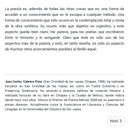
La poesía es, además de todas las otras cosas que es, una forma de
acceder a un conocimiento que se le escapa a cualquier método. Una
forma de conocimiento que sólo ocurre en la contemplación total y vivida
de la obra estética. Su ocurrir, más que objetivo es sujestivo, y este
aspecto queda bien claro, me parece, para los poetas que escribieron
Entre lo timorato y lo arrogante
. Claro que éste es sólo uno de los
aspectos más de la poesía, y esto, en tanto reseña, es sólo un aspecto
de muchos otros acercamientos posibles al librillo aquel.
Juan Carlos Cabrera Pons
(San Cristóbal de las casas, Chiapas, 1986) ha realizado
estudios en San Cristóbal de las Casas, así como en Tuxtla Gutiérrez y en
Fredericia, Dinamarca. Ha asistido a diversos talleres de creación literaria y
realizado lecturas de su obra en Chiapas y la Ciudad de México, donde radica
desde hace tres años. Obtuvo el Premio de Poesía Mérida 2008 por su poemario
4
piezas danesas
. Actualmente cursa la licenciatura en Literatura y Ciencias del
Lenguaje en la Universidad del Claustro de Sor Juana.
Next articl
Next