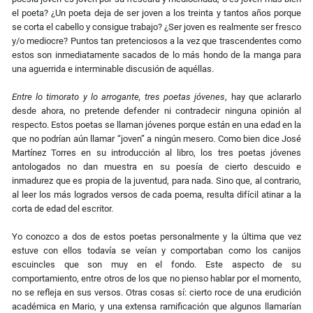
el poeta? ¿Un poeta deja de ser joven a los treinta y tantos años porque
se corta el cabello y consigue trabajo? ¿Ser joven es realmente ser fresco
y/o mediocre? Puntos tan pretenciosos a la vez que trascendentes como
estos son inmediatamente sacados de lo más hondo de la manga para
una aguerrida e interminable discusión de aquéllas.
Entre lo timorato y lo arrogante, tres poetas jóvenes
, hay que aclararlo
desde ahora, no pretende defender ni contradecir ninguna opinión al
respecto. Estos poetas se llaman jóvenes porque están en una edad en la
que no podrían aún llamar “joven” a ningún mesero. Como bien dice José
Martínez Torres en su introducción al libro, los tres poetas jóvenes
antologados no dan muestra en su poesía de cierto descuido e
inmadurez que es propia de la juventud, para nada. Sino que, al contrario,
al leer los más logrados versos de cada poema, resulta difícil atinar a la
corta de edad del escritor.
Yo conozco a dos de estos poetas personalmente y la última que vez
estuve con ellos todavía se veían y comportaban como los canijos
escuincles que son muy en el fondo. Este aspecto de su
comportamiento, entre otros de los que no pienso hablar por el momento,
no se refleja en sus versos. Otras cosas sí: cierto roce de una erudición
académica en Mario, y una extensa ramificación que algunos llamarían