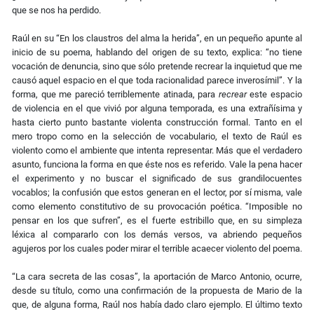
que se nos ha perdido.
Raúl en su “En los claustros del alma la herida”, en un pequeño apunte al
inicio de su poema, hablando del origen de su texto, explica: “no tiene
vocación de denuncia, sino que sólo pretende recrear la inquietud que me
causó aquel espacio en el que toda racionalidad parece inverosímil”. Y la
forma, que me pareció terriblemente atinada, para
recrear
este espacio
de violencia en el que vivió por alguna temporada, es una extrañísima y
hasta cierto punto bastante violenta construcción formal. Tanto en el
mero tropo como en la selección de vocabulario, el texto de Raúl es
violento como el ambiente que intenta representar. Más que el verdadero
asunto, funciona la forma en que éste nos es referido. Vale la pena hacer
el experimento y no buscar el significado de sus grandilocuentes
vocablos; la confusión que estos generan en el lector, por sí misma, vale
como elemento constitutivo de su provocación poética. “Imposible no
pensar en los que sufren”, es el fuerte estribillo que, en su simpleza
léxica al compararlo con los demás versos, va abriendo pequeños
agujeros por los cuales poder mirar el terrible acaecer violento del poema.
“La cara secreta de las cosas”, la aportación de Marco Antonio, ocurre,
desde su título, como una confirmación de la propuesta de Mario de la
que, de alguna forma, Raúl nos había dado claro ejemplo. El último texto