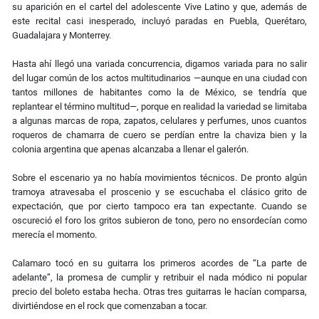
su aparición en el cartel del adolescente Vive Latino y que, además de
este recital casi inesperado, incluyó paradas en Puebla, Querétaro,
Guadalajara y Monterrey.
Hasta ahí llegó una variada concurrencia, digamos variada para no salir
del lugar común de los actos multitudinarios
—
aunque en una ciudad con
tantos millones de habitantes como la de México, se tendría que
replantear el término multitud
—
, porque en realidad la variedad se limitaba
a algunas marcas de ropa, zapatos, celulares y perfumes, unos cuantos
roqueros de chamarra de cuero se perdían entre la chaviza bien y la
colonia argentina que apenas alcanzaba a llenar el galerón.
Sobre el escenario ya no había movimientos técnicos. De pronto algún
tramoya atravesaba el proscenio y se escuchaba el clásico grito de
expectación, que por cierto tampoco era tan expectante. Cuando se
oscureció el foro los gritos subieron de tono, pero no ensordecían como
merecía el momento.
Calamaro tocó en su guitarra los primeros acordes de “La parte de
adelante”, la promesa de cumplir y retribuir el nada módico ni popular
precio del boleto estaba hecha. Otras tres guitarras le hacían comparsa,
divirtiéndose en el rock que comenzaban a tocar.