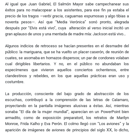
Al igual que Juan Gabriel, El Salmón Mayor sabe campechanear sus
éxitos para no malacopear a los asistentes, para ese fin ya estaba el
precio de los tragos
—
verbi gracia
, caguamas espumosas y algo tibias a
noventa pesos
—
. Así que “Media Verónica” sonó pronto, alegrada
después por “Elvis está vivo”, cuya alteración al verso inicial incitó un
gran aplauso de unos y una mentada de madre mía: Jackson está vivo…
Algunos indicios de retroceso se hacían presentes en el desmadre del
público: la mariguana, que se ha vuelto un placer caserón, de reunión de
cuates, se asomaba en hornazos dispersos; un par de condones volaban
cual dirigibles libertarios. Y no, en el público no abundaban los
especímenes que vivieron aquellos conciertos ochentenos, entre
clandestinos y rebeldes, en los que aquellas prácticas eran uso y
costumbre.
La producción, consciente del bajo grado de abstracción de los
escuchas, contribuyó a la comprensión de las letras de Calamaro,
proyectando en la pantalla imágenes alusivas a éstas. Así, mientras
sonaba “El día de la mujer mundial”, aparecían en un PowerPoint bien
armadito, como de exposición preparatoril, los retratos de Marilyn
Monroe, Frida Kalho y Eva Perón. El colmo llegó con “Los aviones” y la
XX
aparición de imágenes de aviones de principios del siglo
, lo dicho,