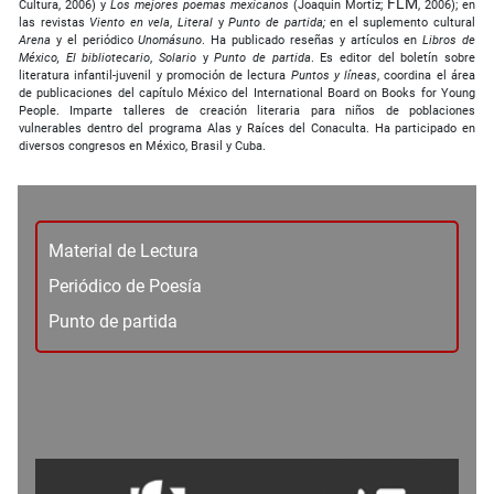
FLM
Cultura, 2006) y
Los mejores poemas mexicanos
(Joaquín Mortiz;
, 2006); en
las revistas
Viento en vela
,
Literal
y
Punto de
partida;
en el suplemento cultural
Arena
y el periódico
Unomásuno
. Ha publicado reseñas y artículos en
Libros de
México, El bibliotecario
,
Solario
y
Punto de partida
. Es editor del boletín sobre
literatura infantil-juvenil y promoción de lectura
Puntos y líneas
, coordina el área
de publicaciones del capítulo México del International Board on Books for Young
People. Imparte talleres de creación literaria para niños de poblaciones
vulnerables dentro del programa Alas y Raíces del Conaculta. Ha participado en
diversos congresos en México, Brasil y Cuba.
Material de Lectura
Periódico de Poesía
Punto de partida