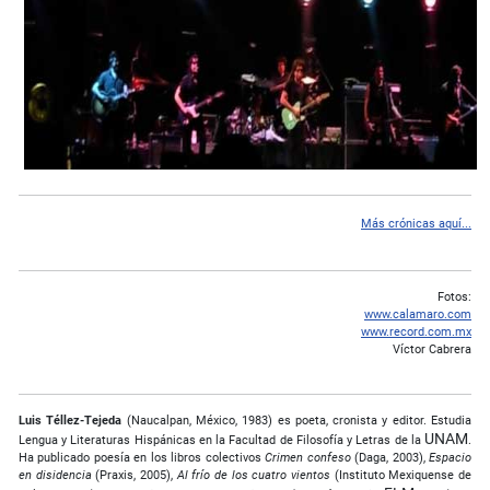
Más crónicas aquí...
Fotos:
www.calamaro.com
www.record.com.mx
Víctor Cabrera
Luis Téllez-Tejeda
(Naucalpan, México, 1983) es poeta, cronista y editor. Estudia
UNAM
Lengua y Literaturas Hispánicas en la Facultad de Filosofía y Letras de la
.
Ha publicado poesía en los libros colectivos
Crimen confeso
(Daga, 2003),
Espacio
en disidencia
(Praxis, 2005),
Al frío de los cuatro vientos
(Instituto Mexiquense de