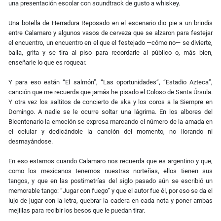
una presentación escolar con soundtrack de gusto a whiskey.
Una botella de Herradura Reposado en el escenario dio pie a un brindis
entre Calamaro y algunos vasos de cerveza que se alzaron para festejar
el encuentro, un encuentro en el que el festejado
—
cómo no
—
se divierte,
baila, grita y se tira al piso para recordarle al público o, más bien,
enseñarle lo que es roquear.
Y para eso están “El salmón”, “Las oportunidades”, “Estadio Azteca”,
canción que me recuerda que jamás he pisado el Coloso de Santa Úrsula.
Y otra vez los saltitos de concierto de ska y los coros a la Siempre en
Domingo. A nadie se le ocurre soltar una lágrima. En los albores del
Bicentenario la emoción se expresa marcando el número de la amada en
el celular y dedicándole la canción del momento, no llorando ni
desmayándose.
En eso estamos cuando Calamaro nos recuerda que es argentino y que,
como los mexicanos tenemos nuestras norteñas, ellos tienen sus
tangos, y que en las postimetrías del siglo pasado aún se escribió un
memorable tango: “Jugar con fuego” y que el autor fue él, por eso se da el
lujo de jugar con la letra, quebrar la cadera en cada nota y poner ambas
mejillas para recibir los besos que le puedan tirar.