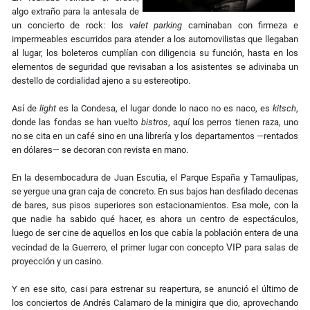
algo extraño para la antesala de
un concierto de rock: los
valet parking
caminaban con firmeza e
impermeables escurridos para atender a los automovilistas que llegaban
al lugar, los boleteros cumplían con diligencia su función, hasta en los
elementos de seguridad que revisaban a los asistentes se adivinaba un
destello de cordialidad ajeno a su estereotipo.
Así de
light
es la Condesa, el lugar donde lo naco no es naco, es
kitsch
,
donde las fondas se han vuelto
bistros
, aquí los perros tienen raza, uno
no se cita en un café sino en una librería y los departamentos
—
rentados
en dólares
—
se decoran con revista en mano.
En la desembocadura de Juan Escutia, el Parque España y Tamaulipas,
se yergue una gran caja de concreto. En sus bajos han desfilado decenas
de bares, sus pisos superiores son estacionamientos. Esa mole, con la
que nadie ha sabido qué hacer, es ahora un centro de espectáculos,
luego de ser cine de aquellos en los que cabía la población entera de una
VIP
vecindad de la Guerrero, el primer lugar con concepto
para salas de
proyección y un casino.
Y en ese sito, casi para estrenar su reapertura, se anunció el último de
los conciertos de Andrés Calamaro de la minigira que dio, aprovechando