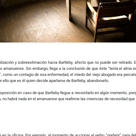
ealización y sobreestimación hacia Bartleby, afecto que no puede ser retirado.
do amanuense. Sin embargo, llega a la conclusión de que éste “tenía el alma 
r”, como un contagio de esa enfermedad, el miedo del viejo abogado era percat
ello que es él quien decide apartarse de Bartleby, abandonarlo.
u disposición en caso de que Bartleby llegue a necesitarlo en algún momento, 
do, no habrá nada en el amanuense que reafirme las creencias de necesidad que 
 en la oficina. Por ejemplo, al momento de accionar el verbo “preferir” para de