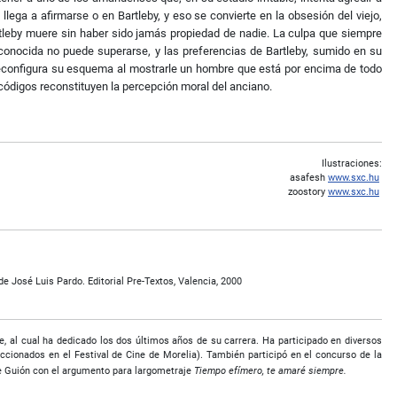
llega a afirmarse o en Bartleby, y eso se convierte en la obsesión del viejo,
rtleby muere sin haber sido jamás propiedad de nadie. La culpa que siempre
 reconocida no puede superarse, y las preferencias de Bartleby, sumido en su
 reconfigura su esquema al mostrarle un hombre que está por encima de todo
códigos reconstituyen la percepción moral del anciano.
Ilustraciones:
asafesh
www.sxc.hu
zoostory
www.sxc.hu
e José Luis Pardo. Editorial Pre-Textos, Valencia, 2000
e, al cual ha dedicado los dos últimos años de su carrera. Ha participado en diversos
ccionados en el Festival de Cine de Morelia). También participó en el concurso de la
de Guión con el argumento para largometraje
Tiempo efímero, te amaré siempre.