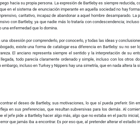
apego hacia su propia persona. La expresión de Bartleby es siempre reducida, cor
o que en el sistema de enunciación imperante en aquella sociedad no hay forma
nsivo, caritativo, incapaz de abandonar a aquel hombre desamparado. La prim
nsivo con Bartleby, ya que nadie más lo trataría con condescendencia; incluso
mo una enfermedad que lo domina.
s en una obsesión por comprenderlo, por conocerlo, y todas las ideas y conclusion
gado, existe una forma de catalogar esa diferencia en Bartleby: su no ser lo
rareza. El anciano representa siempre el sentido y la interpretación de su ent
llegada, todo parecía claramente ordenado y simple, incluso con los otros 
n embargo, incluso en Turkey y Nippers hay una simetría, que en nada altera la si
contrar el deseo de Bartleby, sus motivaciones, lo que sí pueda preferir. Sin 
fleja en sus preferencias, que resultan subversivas para los demás. Al comien
e el jefe pide a Bartleby hacer algo más, algo que no estaba en el pacto inicial,
rror que jamás iba a encontrar. Es por eso que, al pretender alterar el estadio i