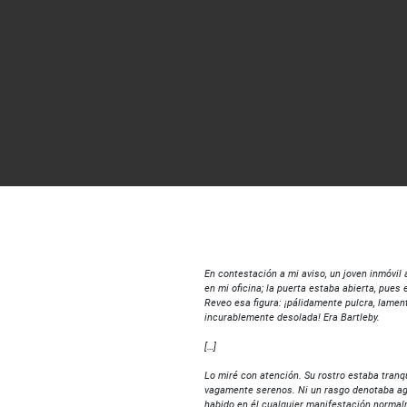
En contestación a mi aviso, un joven inmóvi
en mi oficina; la puerta estaba abierta, pues
Reveo esa figura: ¡pálidamente pulcra, lame
incurablemente desolada! Era Bartleby.
[…]
Lo miré con atención. Su rostro estaba tranqu
vagamente serenos. Ni un rasgo denotaba agi
habido en él cualquier manifestación norma