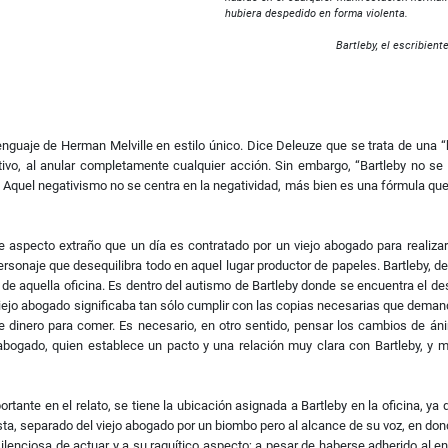
hubiera despedido en forma violenta.
Bartleby, el escribiente
enguaje de Herman Melville en estilo único. Dice Deleuze que se trata de una “br
ivo, al anular completamente cualquier acción. Sin embargo, “Bartleby no se 
y. Aquel negativismo no se centra en la negatividad, más bien es una fórmula q
 aspecto extraño que un día es contratado por un viejo abogado para realiza
 personaje que desequilibra todo en aquel lugar productor de papeles. Bartleby,
da de aquella oficina. Es dentro del autismo de Bartleby donde se encuentra el 
 viejo abogado significaba tan sólo cumplir con las copias necesarias que demand
de dinero para comer. Es necesario, en otro sentido, pensar los cambios de án
 abogado, quien establece un pacto y una relación muy clara con Bartleby, y 
tante en el relato, se tiene la ubicación asignada a Bartleby en la oficina, ya 
ista, separado del viejo abogado por un biombo pero al alcance de su voz, en do
ilenciosa de actuar y a su raquítico aspecto; a pesar de haberse adherido al en