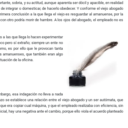
tante, sobria, y su actitud, aunque aparenta ser dócil y apacible, en realidad
 de integrar o domesticar, de hacerlo obedecer. Y conforme el viejo abogado
era conclusión a la que llega el viejo es resguardar al amanuense, por la
 con otro podría morir de hambre. A los ojos del abogado, el empleado no es
es a las que llega lo hacen experimentar
co pero sí extraño; siempre un ente no
orno, es por ello que le provocan tanta
dos amanuenses, que también eran algo
tuación de la oficina.
embargo, esa indagación no lleva a nada
zo se establece una relación entre el viejo abogado y un ser autómata, que
 que era copiar cual máquina, y que el empleado realizaba con eficiencia, sin
nicial, hay una negativa ante el cambio, porque ello viola el acuerdo planteado