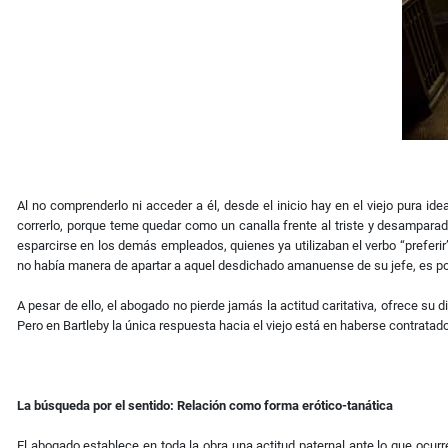
Al no comprenderlo ni acceder a él, desde el inicio hay en el viejo pura id
correrlo, porque teme quedar como un canalla frente al triste y desampara
esparcirse en los demás empleados, quienes ya utilizaban el verbo “preferi
no había manera de apartar a aquel desdichado amanuense de su jefe, es por 
A pesar de ello, el abogado no pierde jamás la actitud caritativa, ofrece s
Pero en Bartleby la única respuesta hacia el viejo está en haberse contrata
La búsqueda por el sentido: Relación como forma erótico-tanática
El abogado establece en toda la obra una actitud paternal ante lo que ocurre