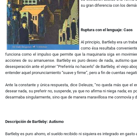
su gran diferencia con los dem
Ruptura con el lenguaje: Caos
Al principio, Bartleby era un tr
como ésa resultaba conveniente 
funciona como el impulso que permite que la maquinaria siga en movimiento
acciones de su amanuense. Bartleby es puro deseo de nada, autismo que s
desesperación ante el primer “Preferiría no hacerlo” de Bartleby, el viejo a
entender aquel pronunciamiento “suave y firme”, pero a fin de cuentas negati
Ante la constante y única respuesta, dice Deleuze, “no queda más que el en
desear nada, su preferir no, suspende, ya que no afirma ni niega nada; es po
desarmaba singularmente, sino que de manera maravillosa me conmovía y de
Descripción de Bartleby: Autismo
Bartleby es puro ahorro, el sueldo recibido ni siquiera es integrado en gast