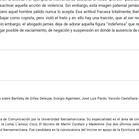
 desactivar aquella acción de violencia. Sin embargo, esta imagen paternal jamás 
 pero aquel hombre pálido nunca lo acepta. Esa actitud fracasa totalmente, Ba
bajar como copista, pero violó el trato y en ello hay una traición, que al ser
. Sin embargo, el abogado jamás deja de adorar aquella figura “indefensa” que
ugar posible de vaciamiento, de negación y suspensión en donde la ausencia de 
 sobre Bartleby de Gilles Deleuze, Giorgio Agamben, José Luis Pardo. Versión Castellana d
ra de Comunicación por la Universidad Iberoamericana. Su especialidad es el área de cin
 la Loma, L´amour, Coco, El Secreto de Martín Cordiani
y
Madeleine
(los dos últimos sele
ad Iberoamericana. Fue candidata en la convocatoria del Imcine en apoyo de la Escritura 