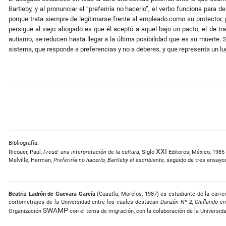
Bartleby, y al pronunciar el “preferiría no hacerlo”, el verbo funciona para
porque trata siempre de legitimarse frente al empleado como su protector,
persigue al viejo abogado es que él aceptó a aquel bajo un pacto, el de tra
autismo, se reducen hasta llegar a la última posibilidad que es su muerte
sistema, que responde a preferencias y no a deberes, y que representa un l
Bibliografía:
XXI
Ricouer, Paul,
Freud: una interpretación de la cultura,
Siglo
Editores, México, 1985
Melville, Herman,
Preferiría no hacerlo, Bartleby el escribiente,
seguido de tres ensayos
Beatriz Ladrón de Guevara García
(Cuautla, Morelos, 1987) es estudiante de la carre
cortometrajes de la Universidad entre los cuales destacan
Danzón Nº 2, Chiflando en
SWAMP
Organización
con el tema de migración, con la colaboración de la Universid