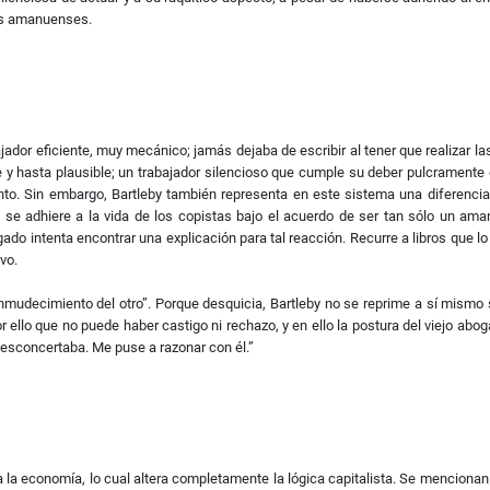
ás amanuenses.
abajador eficiente, muy mecánico; jamás dejaba de escribir al tener que realizar
y hasta plausible; un trabajador silencioso que cumple su deber pulcramente e
. Sin embargo, Bartleby también representa en este sistema una diferencia q
e adhiere a la vida de los copistas bajo el acuerdo de ser tan sólo un am
bogado intenta encontrar una explicación para tal reacción. Recurre a libros que
vo.
mudecimiento del otro”. Porque desquicia, Bartleby no se reprime a sí mismo si
r ello que no puede haber castigo ni rechazo, y en ello la postura del viejo a
sconcertaba. Me puse a razonar con él.”
o a la economía, lo cual altera completamente la lógica capitalista. Se mencio