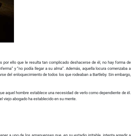
 Es por ello que le resulta tan complicado deshacerse de él, no hay forma de
enferma” y “no podía llegar a su alma”. Además, aquella locura comenzaba a
arse del enloquecimiento de todos los que rodeaban a Bartleby. Sin embargo,
porque aquel hombre establece una necesidad de verlo como dependiente de él.
el viejo abogado ha establecido en su mente.
tener a uno de los amanuenses que, en su estadio irritable, intenta agredir a