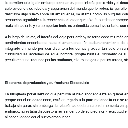
le permiten existir; sin embargo denotan su poco interés por la vida y el des
sólo evidencia su rebeldía y separación del mundo que lo rodea. Es por ell
descubre algo nuevo sobre su amanuense, se afirma como un burgués compre
sensación agradable a la conciencia, al creer que sólo él puede ser compre
malo ni insolente y su comportamiento es entendido como involuntario, co
A lo largo del relato, el interés del viejo por Bartleby se torna cada vez má
sentimientos encontrados hacia el amanuense. En cada razonamiento del abo
integrado al mundo por lucir distinto a los demás y existir tan sólo en su 
curiosidad las acciones de aquel hombre, porque hasta el momento de su 
peculiares: uno iracundo por las mañanas, el otro indigesto por las tardes, si
El sistema de producción y su fractura: El desquicio
La búsqueda por el sentido que perturba al viejo abogado está en querer en
porque aquel no desea nada, está entregado a la pura melancolía que se re
trabaja sin parar; sin embargo, la relación se quebranta en el momento en qu
embargo, no estaba dispuesto a revisar dentro de su precisión y exactitud el e
al haber llegado aquel nuevo amanuense.