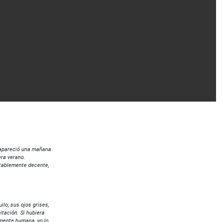
l apareció una mañana
 era verano.
ntablemente decente,
ilo; sus ojos grises,
tación. Si hubiera
lmente humana, yo lo