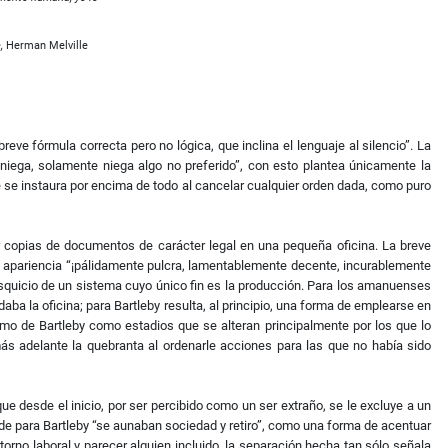
,
Herman Melville
eve fórmula correcta pero no lógica, que inclina el lenguaje al silencio”. La
niega, solamente niega algo no preferido”, con esto plantea únicamente la
ue se instaura por encima de todo al cancelar cualquier orden dada, como puro
r copias de documentos de carácter legal en una pequeña oficina. La breve
 de apariencia “¡pálidamente pulcra, lamentablemente decente, incurablemente
desquicio de un sistema cuyo único fin es la producción. Para los amanuenses
aba la oficina; para Bartleby resulta, al principio, una forma de emplearse en
imo de Bartleby como estadios que se alteran principalmente por los que lo
más adelante la quebranta al ordenarle acciones para las que no había sido
que desde el inicio, por ser percibido como un ser extraño, se le excluye a un
nde para Bartleby “se aunaban sociedad y retiro”, como una forma de acentuar
torno laboral y parecer alguien incluido, la separación hecha tan sólo señala