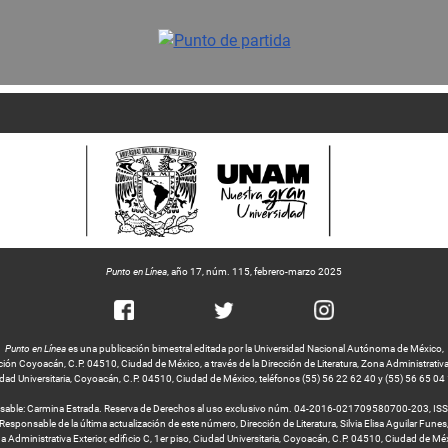
Punto en Línea
, año 17, núm. 115, febrero-marzo 2025
Punto en Línea
es una publicación bimestral editada por la Universidad Nacional Autónoma de México,
ción Coyoacán, C.P. 04510, Ciudad de México, a través de la Dirección de Literatura, Zona Administrativa Ex
dad Universitaria, Coyoacán, C.P. 04510, Ciudad de México, teléfonos (55) 56 22 62 40 y (55) 56 65 04
nsable: Carmina Estrada. Reserva de Derechos al uso exclusivo núm. 04-2016-021709580700-203, IS
Responsable de la última actualización de este número, Dirección de Literatura, Silvia Elisa Aguilar Funes
 Administrativa Exterior, edificio C, 1er piso, Ciudad Universitaria, Coyoacán, C.P. 04510, Ciudad de Mé