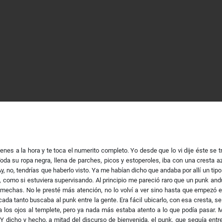
enes a la hora y te toca el numerito completo. Yo desde que lo vi dije éste se t
oda su ropa negra, llena de parches, picos y estoperoles, iba con una cresta a
, no, tendrías que haberlo visto. Ya me habían dicho que andaba por allí un ti
como si estuviera supervisando. Al principio me pareció raro que un punk anduvi
las mechas. No le presté más atención, no lo volví a ver sino hasta que empezó e
cada tanto buscaba al punk entre la gente. Era fácil ubicarlo, con esa cresta, 
vía los ojos al templete, pero ya nada más estaba atento a lo que podía pasar. 
Y dicho y hecho, a mitad del discurso de bienvenida, el punk, que seguía entre