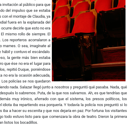
 invitación al público para que
ando del impulso que se estaba
s con el montaje de Claudia, ya
dial fuera en la explanada del
 ocurre decirle que esto no era
El mismo rollo de siempre. El
 Los reporteros acorralaron a
no mames. O sea, imagínate al
y hábil y contuvo el escándalo.
eso, la gente más bien estaba
ro que ése no era el lugar para
ilos, repitió Duque, poniéndose
sta no era la ocasión adecuada,
s. Los policías se nos quedaron
ciendo nada. Salazar llegó junto a nosotros y preguntó qué pasaba. Nada, qué
ta, después lo sabremos. Puta, de la que nos salvamos.
Ah, es que tendrías que
además muy irónico, aferrado con que el sistema, los presos políticos, los
 idiota iba repartiendo esa porquería. Y todavía la policía nos preguntó si lo
iba a hacer su escenita y que nos dejaría en paz. Por fortuna los visitantes
o todo estuvo listo para que comenzara la obra de teatro. Dieron la primera
 listos los bocadillos.