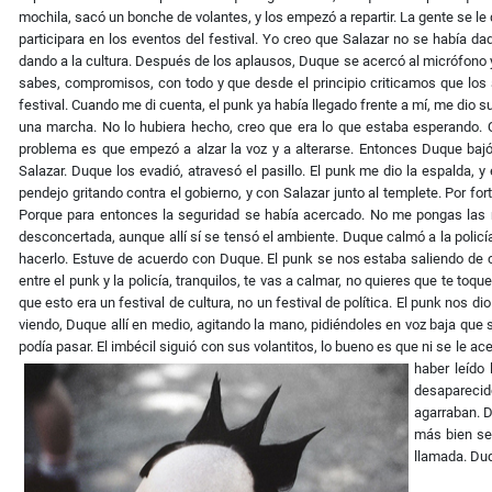
mochila, sacó un bonche de volantes, y los empezó a repartir. La gente se le
participara en los eventos del festival. Yo creo que Salazar no se había 
dando a la cultura. Después de los aplausos, Duque se acercó al micrófono y r
sabes, compromisos, con todo y que desde el principio criticamos que los 
festival. Cuando me di cuenta, el punk ya había llegado frente a mí, me dio s
una marcha. No lo hubiera hecho, creo que era lo que estaba esperando. Q
problema es que empezó a alzar la voz y a alterarse. Entonces Duque bajó
Salazar. Duque los evadió, atravesó el pasillo. El punk me dio la espalda, 
pendejo gritando contra el gobierno, y con Salazar junto al templete. Por f
Porque para entonces la seguridad se había acercado. No me pongas las ma
desconcertada, aunque allí sí se tensó el ambiente. Duque calmó a la policía,
hacerlo. Estuve de acuerdo con Duque. El punk se nos estaba saliendo de con
entre el punk y la policía, tranquilos, te vas a calmar, no quieres que te t
que esto era un festival de cultura, no un festival de política. El punk nos 
viendo, Duque allí en medio, agitando la mano, pidiéndoles en voz baja que 
podía pasar. El imbécil siguió con sus volantitos, lo bueno es que ni se le a
haber leído 
desaparecido
agarraban. D
más bien se 
llamada. Duq