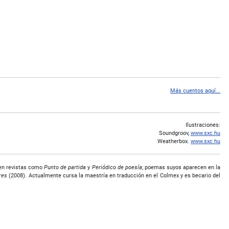
Más cuentos aquí...
Ilustraciones:
Soundgroov,
www.sxc.hu
Weatherbox.
www.sxc.hu
 en revistas como
Punto de partida
y
Periódico de poesía
; poemas suyos aparecen en la
ares
(2008). Actualmente cursa la maestría en traducción en el Colmex y es becario del