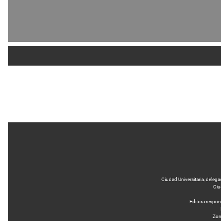
Ciudad Universitaria, delega
Ciu
Editora respo
Zona