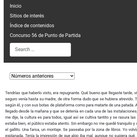
Inicio
Sitios de interés
Índice de contenidos
Concurso 56 de Punto de Partida
Search
Type 2 or more characters for results.
Tendrías que haberlo visto, era repugnante. Qué bueno que llegaste tarde, vi
seguro venía hasta su madre, de otra forma dudo que se hubiera atrevido. T
según él, y con sus botas de plataforma como para matarte de una patada. Ay
llegado desde la mañana y que se detenía en cada una de las instalaciones, 
me dije, la cultura es para todos, igual así se cultiva tantito y se rasura 
estaba bien, el público estaba atento. Sin embargo no me quedé tranquilo y 
el gallito. Una farsa, un montaje. Se paseaba por la zona de libros. Yo vol
explanada. Tenía la impresión de que algo iba mal, aunque no supiera qué. 