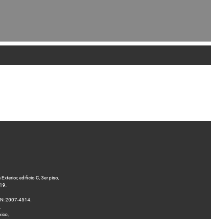
terior, edificio C, 3er piso,
 19.
SN: 2007-4514.
,
xico,