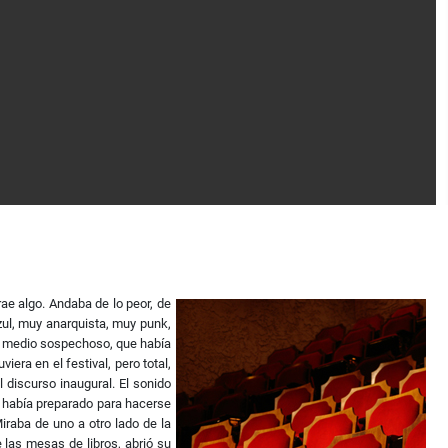
rae algo. Andaba de lo peor, de
zul, muy anarquista, muy punk,
po medio sospechoso, que había
era en el festival, pero total,
l discurso inaugural. El sonido
se había preparado para hacerse
Miraba de uno a otro lado de la
 las mesas de libros, abrió su