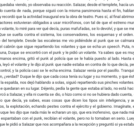
 quedaba viendo, yo observaba su reacción. Salazar, desde el templete, hacía una
dado cuenta de nada, porque siguió con la misma parsimonia hasta el fin, habl
ecordó que la actividad inaugural era la obra de teatro. Pues sí, al final abrimo
actores estuvieran obligados a usar micrófonos, con tal de que el estreno mun
u volante, lo miré para ver qué decía, puras mafufadas, se lo devolví, y que se me
ue se suelta contra el sistema, los conservadores, los esquemas y el orden. 
 del templete. Desde las escaleras me vio pidiéndole al punk que se calmara.
y el cabrón que sigue repartiendo los volantes y que se echa un
speech
. Puta, 
ortuna, Duque se encontró con el punk y le pidió un volante. Ya sabes que es mu
nos encima, gritó el punk al policía que se le había puesto al lado. Hasta 
 leyó el volante y le dijo al punk que nadie estaba en contra de lo que decía, pe
trol, y la policía casi se le echa encima. Salazar venía por el pasillo. Tranqu
oquen, ¿verdad? Duque le dijo que cada cosa tenía su lugar y su momento, y que é
dio la espalda, nos dejó hablando a solas, siguió repartiendo sus pinches volante
se quedaran en su lugar. Déjenlo, pedía la gente que estaba al lado, no está ha
cercó a Salazar, y ella ni cuenta se dio, o hizo como si no se hubiera dado cuen
lo que decía, ya sabes, esas cosas que dicen los tipos sin inteligencia, y 
s, la explotación, echando pestes contra el ejército y el gobierno. Imagínate, el
uque les dijo que nada más le echaran un ojo, que era inofensivo, que nada más 
espantaban con el punk, recibían el volante, pero no lo tomaban en serio. Lueg
ue le pidió a Salazar que nos acompañara a la recepción y preguntó si ya estaban