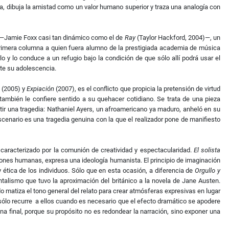
ma, dibuja la amistad como un valor humano superior y traza una analogía con
s —Jamie Foxx casi tan dinámico como el de
Ray
(Taylor Hackford, 2004)—, un
primera columna a quien fuera alumno de la prestigiada academia de música
 y lo conduce a un refugio bajo la condición de que sólo allí podrá usar el
nte su adolescencia.
(2005) y
Expiación
(2007), es el conflicto que propicia la pretensión de virtud
también le confiere sentido a su quehacer cotidiano. Se trata de una pieza
rtir una tragedia: Nathaniel Ayers, un afroamericano ya maduro, anheló en su
enario es una tragedia genuina con la que el realizador pone de manifiesto
 caracterizado por la comunión de creatividad y espectacularidad.
El solista
iones humanas, expresa una ideología humanista. El principio de imaginación
 ética de los individuos. Sólo que en esta ocasión, a diferencia de
Orgullo y
talismo que tuvo la aproximación del británico a la novela de Jane Austen.
do matiza el tono general del relato para crear atmósferas expresivas en lugar
r sólo recurre a ellos cuando es necesario que el efecto dramático se apodere
ena final, porque su propósito no es redondear la narración, sino exponer una