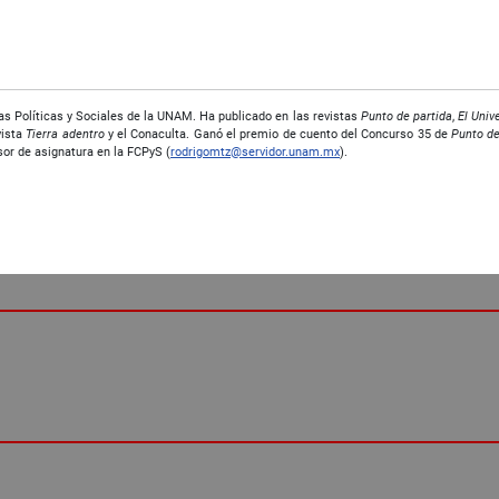
s Políticas y Sociales de la UNAM. Ha publicado en las revistas
Punto de partida
,
El Univ
vista
Tierra adentro
y el Conaculta. Ganó el premio de cuento del Concurso 35 de
Punto de
sor de asignatura en la FCPyS (
rodrigomtz@servidor.unam.mx
).