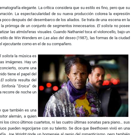
atografía elegante. La crítica considera que su estilo es fino, pero que su
narración. La espectacularidad de su nueva producción colorea la expresión
ía poco después del desembarco de los aliados. Se trata de una escena en la
e la prórroga de un conjunto de segmentos innecesarios.
El solista
no posee
tizar las atmósferas visuales. Cuando Nathaniel toca el violoncello, bajo un
 estilo de Win Wenders en
Las alas del deseo
(1987), las formas de la ciudad
u del ejecutante como en el de su compañero.
l solista
la música es
las imágenes. Hay un
concierto, ocurre una
ido tiene el papel del
e
El solista
resulta del
 Sinfonía
“
Eroica
” de
a recorre de noche un
ce que también es una
sitor alemán, a quien
 ni los cinco últimos cuartetos, ni las cuatro últimas sonatas para piano… sus
iduos pueden regocijarse con su talento. Se dice que Beethoven vivió en una
fía, Joe Wright rinde un homenaje al genio del romanticismo, pero también