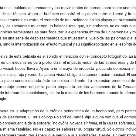
 en el cuidado del encuadre y los movimientos de cámara para lograr una cinem
e su técnica. Ahora el británico encontró el equilibrio entre la forma y la 
lano secuencia muestra el recorrido de tres soldados en las playas de Normand
res y los encuadres muestran un balance total que, sin embargo, no es más qu
cnicas semejantes es para focalizar la experiencia íntima de un personaje y ma
s en una serie de desplazamientos que muestran el vuelo de las palomas y, al
, sino la interiorización del efecto musical y su significado tanto en el espírit
iva de esta película es el sonido en relación con el concepto fotográfico. En
E
es un mecanismo para profundizar el impacto visual de las atmósferas y de 
visual. Lopez lleva a Ayers a un ensayo de orquesta y, cuando comienza el 
en azul, rojo y verde. La pausa visual obliga a la concentración musical. El son
a su plano sonoro cuando éste se coloca al frente. La expresión emocional d
l montaje parece seguir la pauta propuesta por las variaciones de la
Tercera
ido intercambian posiciones, ilustra la miseria de los hombres cuando la cámar
gio.
olista
es la adaptación de la crónica periodística de un hecho real, pero pare
da de Beethoven. El musicólogo Roland de Candé dijo alguna vez que el compo
 consecuencia de la sordera: “no oyó la
Novena sinfonía
, ni la
Missa solemnis
,
a misma fatalidad. No es capaz se saborear su propia virtud. Sólo otros indiv
n temperamento tan áspero que perdió a sus amistades. Desde la cinematogra