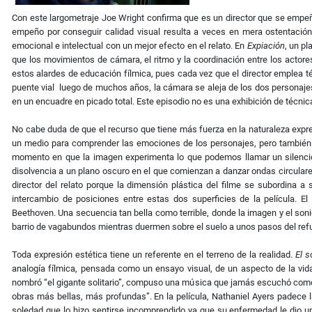
Con este largometraje Joe Wright confirma que es un director que se empeña
empeño por conseguir calidad visual resulta a veces en mera ostentación d
emocional e intelectual con un mejor efecto en el relato. En
Expiación
, un p
que los movimientos de cámara, el ritmo y la coordinación entre los acto
estos alardes de educación fílmica, pues cada vez que el director emplea té
puente vial luego de muchos años, la cámara se aleja de los dos personaje
en un encuadre en picado total. Este episodio no es una exhibición de técnica
No cabe duda de que el recurso que tiene más fuerza en la naturaleza expres
un medio para comprender las emociones de los personajes, pero también 
momento en que la imagen experimenta lo que podemos llamar un silencio 
disolvencia a un plano oscuro en el que comienzan a danzar ondas circulares 
director del relato porque la dimensión plástica del filme se subordina 
intercambio de posiciones entre estas dos superficies de la película. E
Beethoven. Una secuencia tan bella como terrible, donde la imagen y el son
barrio de vagabundos mientras duermen sobre el suelo a unos pasos del refu
Toda expresión estética tiene un referente en el terreno de la realidad.
El s
analogía fílmica, pensada como un ensayo visual, de un aspecto de la vi
nombró “el gigante solitario”, compuso una música que jamás escuchó como
obras más bellas, más profundas”. En la película, Nathaniel Ayers padece l
soledad que lo hizo sentirse incomprendido ya que su enfermedad le dio u