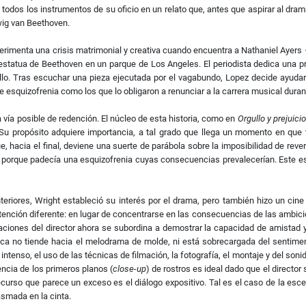
todos los instrumentos de su oficio en un relato que, antes que aspirar al dra
wig van Beethoven.
erimenta una crisis matrimonial y creativa cuando encuentra a Nathaniel Ayer
 estatua de Beethoven en un parque de Los Angeles. El periodista dedica una 
o. Tras escuchar una pieza ejecutada por el vagabundo, Lopez decide ayudarlo
e esquizofrenia como los que lo obligaron a renunciar a la carrera musical dura
 vía posible de redención. El núcleo de esta historia, como en
Orgullo y prejuicio
Su propósito adquiere importancia, a tal grado que llega un momento en que 
, hacia el final, deviene una suerte de parábola sobre la imposibilidad de reve
orque padecía una esquizofrenia cuyas consecuencias prevalecerían. Este esc
riores, Wright estableció su interés por el drama, pero también hizo un cine
ntención diferente: en lugar de concentrarse en las consecuencias de las ambic
izaciones del director ahora se subordina a demostrar la capacidad de amistad y
ica no tiende hacia el melodrama de molde, ni está sobrecargada del sentimen
intenso, el uso de las técnicas de filmación, la fotografía, el montaje y del soni
ncia de los primeros planos (
close-up
) de rostros es ideal dado que el directo
recurso que parece un exceso es el diálogo expositivo. Tal es el caso de la esc
asmada en la cinta.