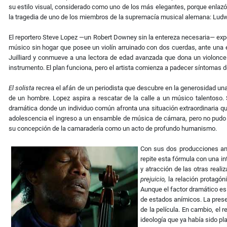
su estilo visual, considerado como uno de los más elegantes, porque enlazó 
la tragedia de uno de los miembros de la supremacía musical alemana: Lud
El reportero Steve Lopez —un Robert Downey sin la entereza necesaria— exp
músico sin hogar que posee un violín arruinado con dos cuerdas, ante una
Juilliard y conmueve a una lectora de edad avanzada que dona un violoncell
instrumento. El plan funciona, pero el artista comienza a padecer síntomas d
El solista
recrea el afán de un periodista que descubre en la generosidad una
de un hombre. Lopez aspira a rescatar de la calle a un músico talentoso. 
dramática donde un individuo común afronta una situación extraordinaria que
adolescencia el ingreso a un ensamble de música de cámara, pero no pudo p
su concepción de la camaradería como un acto de profundo humanismo.
Con sus dos producciones ante
repite esta fórmula con una i
y atracción de las otras real
prejuicio,
la relación protagón
Aunque el factor dramático es 
de estados anímicos. La prese
de la película. En cambio, el 
ideología que ya había sido pl