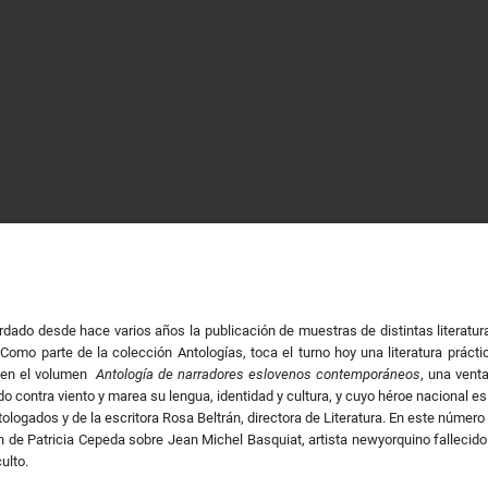
dado desde hace varios años la publicación de muestras de distintas literatura
Como parte de la colección Antologías, toca el turno hoy una literatura prác
e en el volumen
Antología de narradores eslovenos contemporáneos
, una vent
o contra viento y marea su lengua, identidad y cultura, y cuyo héroe nacional es 
ntologados y de la escritora Rosa Beltrán, directora de Literatura. En este númer
n de Patricia Cepeda sobre Jean Michel Basquiat, artista newyorquino fallecido
ulto.