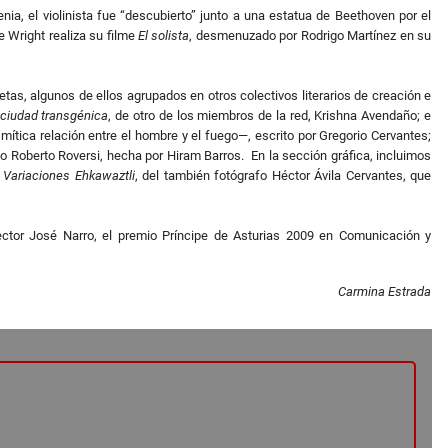
ia, el violinista fue “descubierto” junto a una estatua de Beethoven por el
e Wright realiza su filme
El solista
, desmenuzado por Rodrigo Martínez en su
etas, algunos de ellos agrupados en otros colectivos literarios de creación e
ciudad transgénica
, de otro de los miembros de la red, Krishna Avendaño; e
mítica relación entre el hombre y el fuego—, escrito por Gregorio Cervantes;
no Roberto Roversi, hecha por Hiram Barros. En la sección gráfica, incluimos
a
Variaciones Ehkawaztli
, del también fotógrafo Héctor Ávila Cervantes, que
ector José Narro, el premio Príncipe de Asturias 2009 en Comunicación y
Carmina Estrada