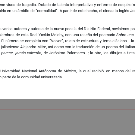
e visos de tragedia. Dotado de talento interpretativo y enfermo de esquizofren
birlo en un ámbito de “normalidad”. A partir de este hecho, el cineasta inglés Jo
a varios autores y autoras de la nueva poesía del Distrito Federal, novísimos po
 miembros de esta Red: Yaxkin Melchy, con una reseña del poemario
Sobre una 
 El número se completa con “Volver”, relato de estructura y tema clásicos —la 
jalisciense Alejandro Mitre, así como con la traducción de un poema del italia
parece, jamás volverán
,
de
Jerónimo Palomares—
;
la otra, los dibujos a tint
a Universidad Nacional Autónoma de México, la cual recibió, en manos del r
parte de la comunidad universitaria.